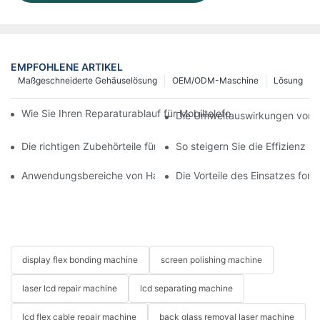
EMPFOHLENE ARTIKEL
Maßgeschneiderte Gehäuselösung
OEM/ODM-Maschine
Lösung
Wie Sie Ihren Reparaturablauf für Mobiltelefone mit moderner 
Die Umweltauswirkungen von T
Die richtigen Zubehörteile für Ihr Handy-Bildschirmreparaturge
So steigern Sie die Effizienz 
Anwendungsbereiche von Handy-Reparaturmaschinen bei Bilds
Die Vorteile des Einsatzes for
display flex bonding machine
screen polishing machine
laser lcd repair machine
lcd separating machine
lcd flex cable repair machine
back glass removal laser machine