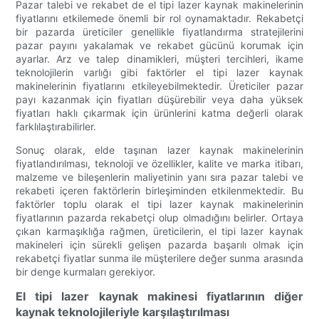
Pazar talebi ve rekabet de el tipi lazer kaynak makinelerinin
fiyatlarını etkilemede önemli bir rol oynamaktadır. Rekabetçi
bir pazarda üreticiler genellikle fiyatlandırma stratejilerini
pazar payını yakalamak ve rekabet gücünü korumak için
ayarlar. Arz ve talep dinamikleri, müşteri tercihleri, ikame
teknolojilerin varlığı gibi faktörler el tipi lazer kaynak
makinelerinin fiyatlarını etkileyebilmektedir. Üreticiler pazar
payı kazanmak için fiyatları düşürebilir veya daha yüksek
fiyatları haklı çıkarmak için ürünlerini katma değerli olarak
farklılaştırabilirler.
Sonuç olarak, elde taşınan lazer kaynak makinelerinin
fiyatlandırılması, teknoloji ve özellikler, kalite ve marka itibarı,
malzeme ve bileşenlerin maliyetinin yanı sıra pazar talebi ve
rekabeti içeren faktörlerin birleşiminden etkilenmektedir. Bu
faktörler toplu olarak el tipi lazer kaynak makinelerinin
fiyatlarının pazarda rekabetçi olup olmadığını belirler. Ortaya
çıkan karmaşıklığa rağmen, üreticilerin, el tipi lazer kaynak
makineleri için sürekli gelişen pazarda başarılı olmak için
rekabetçi fiyatlar sunma ile müşterilere değer sunma arasında
bir denge kurmaları gerekiyor.
El tipi lazer kaynak makinesi fiyatlarının diğer
kaynak teknolojileriyle karşılaştırılması