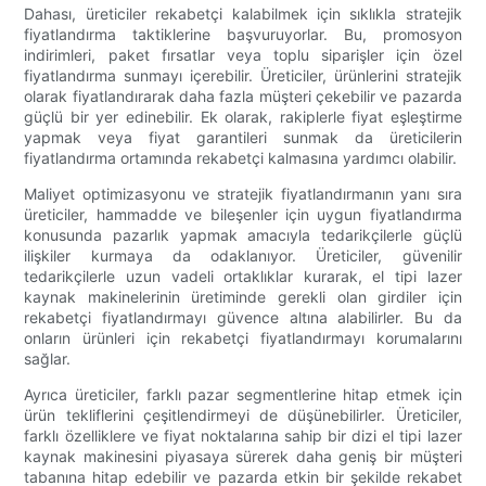
Dahası, üreticiler rekabetçi kalabilmek için sıklıkla stratejik
fiyatlandırma taktiklerine başvuruyorlar. Bu, promosyon
indirimleri, paket fırsatlar veya toplu siparişler için özel
fiyatlandırma sunmayı içerebilir. Üreticiler, ürünlerini stratejik
olarak fiyatlandırarak daha fazla müşteri çekebilir ve pazarda
güçlü bir yer edinebilir. Ek olarak, rakiplerle fiyat eşleştirme
yapmak veya fiyat garantileri sunmak da üreticilerin
fiyatlandırma ortamında rekabetçi kalmasına yardımcı olabilir.
Maliyet optimizasyonu ve stratejik fiyatlandırmanın yanı sıra
üreticiler, hammadde ve bileşenler için uygun fiyatlandırma
konusunda pazarlık yapmak amacıyla tedarikçilerle güçlü
ilişkiler kurmaya da odaklanıyor. Üreticiler, güvenilir
tedarikçilerle uzun vadeli ortaklıklar kurarak, el tipi lazer
kaynak makinelerinin üretiminde gerekli olan girdiler için
rekabetçi fiyatlandırmayı güvence altına alabilirler. Bu da
onların ürünleri için rekabetçi fiyatlandırmayı korumalarını
sağlar.
Ayrıca üreticiler, farklı pazar segmentlerine hitap etmek için
ürün tekliflerini çeşitlendirmeyi de düşünebilirler. Üreticiler,
farklı özelliklere ve fiyat noktalarına sahip bir dizi el tipi lazer
kaynak makinesini piyasaya sürerek daha geniş bir müşteri
tabanına hitap edebilir ve pazarda etkin bir şekilde rekabet