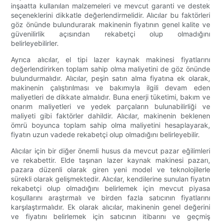
inşaatta kullanılan malzemeleri ve mevcut garanti ve destek
seçeneklerini dikkatle değerlendirmelidir. Alıcılar bu faktörleri
göz önünde bulundurarak makinenin fiyatının genel kalite ve
güvenilirlik açısından rekabetçi olup olmadığını
belirleyebilirler.
Ayrıca alıcılar, el tipi lazer kaynak makinesi fiyatlarını
değerlendirirken toplam sahip olma maliyetini de göz önünde
bulundurmalıdır. Alıcılar, peşin satın alma fiyatına ek olarak,
makinenin çalıştırılması ve bakımıyla ilgili devam eden
maliyetleri de dikkate almalıdır. Buna enerji tüketimi, bakım ve
onarım maliyetleri ve yedek parçaların bulunabilirliği ve
maliyeti gibi faktörler dahildir. Alıcılar, makinenin beklenen
ömrü boyunca toplam sahip olma maliyetini hesaplayarak,
fiyatın uzun vadede rekabetçi olup olmadığını belirleyebilir.
Alıcılar için bir diğer önemli husus da mevcut pazar eğilimleri
ve rekabettir. Elde taşınan lazer kaynak makinesi pazarı,
pazara düzenli olarak giren yeni model ve teknolojilerle
sürekli olarak gelişmektedir. Alıcılar, kendilerine sunulan fiyatın
rekabetçi olup olmadığını belirlemek için mevcut piyasa
koşullarını araştırmalı ve birden fazla satıcının fiyatlarını
karşılaştırmalıdır. Ek olarak alıcılar, makinenin genel değerini
ve fiyatını belirlemek için satıcının itibarını ve geçmiş