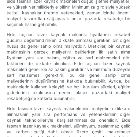
elde taşınan lazer kaynak makineleri düşük işletme maliyetleri
ve yüksek verimlilikleriyle bilinir. Minimum ısı girdisiyle yüksek
kaliteli kaynaklar üretme yetenekleri, zaman içinde önemli
maliyet tasarrufları sağlayarak onları pazarda rekabetçi bir
seçenek haline getirebilir.
Elde taşınan lazer kaynak makinesi fiyatlarının rekabet
gücünü değerlendirirken dikkate alınması gereken bir diğer
husus da genel sahip olma maliyetidir. Üreticiler, bir kaynak
makinesinin gerçek maliyetini belirlerken ilk satın alma
fiyatının yanı sıra bakım, eğitim ve sarf malzemeleri gibi
faktörleri de dikkate almalıdır. Elde taşınan lazer kaynak
makineleri genellikle az bakım gerektirir ve minimum düzeyde
sarf malzemesi gerektirir; bu da genel sahip olma
maliyetlerinin düşürülmesine katkıda bulunabilir. Ayrıca, bu
makinelerin kullanım kolaylığı ve hızlı kurulum süreleri, eğitim
giderlerinin azalmasına neden olarak pazardaki maliyet
rekabetçiliğine katkıda bulunabilir.
Elde taşınan lazer kaynak makinelerinin maliyetinin dikkate
alınmasının yanı sıra performans ve yeteneklerinin diğer
kaynak teknolojileriyle karşılaştırılması da önemlidir. Elde
taşınan lazer kaynak makineleri, alüminyum, paslanmaz çelik
ve karbon çeliği dahil olmak üzere çeşitli malzemeler