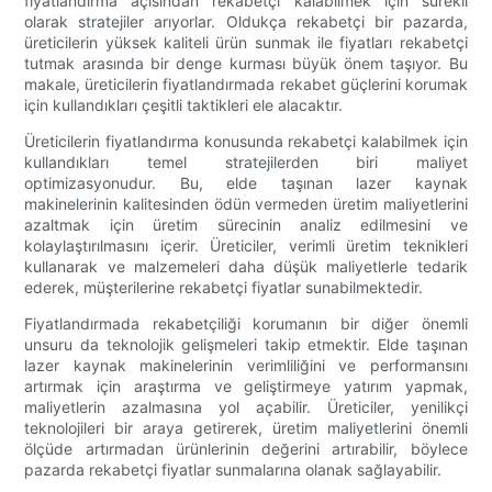
fiyatlandırma açısından rekabetçi kalabilmek için sürekli
olarak stratejiler arıyorlar. Oldukça rekabetçi bir pazarda,
üreticilerin yüksek kaliteli ürün sunmak ile fiyatları rekabetçi
tutmak arasında bir denge kurması büyük önem taşıyor. Bu
makale, üreticilerin fiyatlandırmada rekabet güçlerini korumak
için kullandıkları çeşitli taktikleri ele alacaktır.
Üreticilerin fiyatlandırma konusunda rekabetçi kalabilmek için
kullandıkları temel stratejilerden biri maliyet
optimizasyonudur. Bu, elde taşınan lazer kaynak
makinelerinin kalitesinden ödün vermeden üretim maliyetlerini
azaltmak için üretim sürecinin analiz edilmesini ve
kolaylaştırılmasını içerir. Üreticiler, verimli üretim teknikleri
kullanarak ve malzemeleri daha düşük maliyetlerle tedarik
ederek, müşterilerine rekabetçi fiyatlar sunabilmektedir.
Fiyatlandırmada rekabetçiliği korumanın bir diğer önemli
unsuru da teknolojik gelişmeleri takip etmektir. Elde taşınan
lazer kaynak makinelerinin verimliliğini ve performansını
artırmak için araştırma ve geliştirmeye yatırım yapmak,
maliyetlerin azalmasına yol açabilir. Üreticiler, yenilikçi
teknolojileri bir araya getirerek, üretim maliyetlerini önemli
ölçüde artırmadan ürünlerinin değerini artırabilir, böylece
pazarda rekabetçi fiyatlar sunmalarına olanak sağlayabilir.