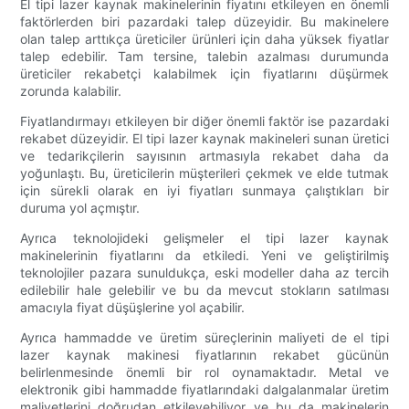
El tipi lazer kaynak makinelerinin fiyatını etkileyen en önemli
faktörlerden biri pazardaki talep düzeyidir. Bu makinelere
olan talep arttıkça üreticiler ürünleri için daha yüksek fiyatlar
talep edebilir. Tam tersine, talebin azalması durumunda
üreticiler rekabetçi kalabilmek için fiyatlarını düşürmek
zorunda kalabilir.
Fiyatlandırmayı etkileyen bir diğer önemli faktör ise pazardaki
rekabet düzeyidir. El tipi lazer kaynak makineleri sunan üretici
ve tedarikçilerin sayısının artmasıyla rekabet daha da
yoğunlaştı. Bu, üreticilerin müşterileri çekmek ve elde tutmak
için sürekli olarak en iyi fiyatları sunmaya çalıştıkları bir
duruma yol açmıştır.
Ayrıca teknolojideki gelişmeler el tipi lazer kaynak
makinelerinin fiyatlarını da etkiledi. Yeni ve geliştirilmiş
teknolojiler pazara sunuldukça, eski modeller daha az tercih
edilebilir hale gelebilir ve bu da mevcut stokların satılması
amacıyla fiyat düşüşlerine yol açabilir.
Ayrıca hammadde ve üretim süreçlerinin maliyeti de el tipi
lazer kaynak makinesi fiyatlarının rekabet gücünün
belirlenmesinde önemli bir rol oynamaktadır. Metal ve
elektronik gibi hammadde fiyatlarındaki dalgalanmalar üretim
maliyetlerini doğrudan etkileyebiliyor ve bu da makinelerin