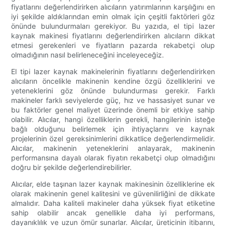
fiyatlarını değerlendirirken alıcıların yatırımlarının karşılığını en
iyi şekilde aldıklarından emin olmak için çeşitli faktörleri göz
önünde bulundurmaları gerekiyor. Bu yazıda, el tipi lazer
kaynak makinesi fiyatlarını değerlendirirken alıcıların dikkat
etmesi gerekenleri ve fiyatların pazarda rekabetçi olup
olmadığının nasıl belirleneceğini inceleyeceğiz.
El tipi lazer kaynak makinelerinin fiyatlarını değerlendirirken
alıcıların öncelikle makinenin kendine özgü özelliklerini ve
yeteneklerini göz önünde bulundurması gerekir. Farklı
makineler farklı seviyelerde güç, hız ve hassasiyet sunar ve
bu faktörler genel maliyet üzerinde önemli bir etkiye sahip
olabilir. Alıcılar, hangi özelliklerin gerekli, hangilerinin isteğe
bağlı olduğunu belirlemek için ihtiyaçlarını ve kaynak
projelerinin özel gereksinimlerini dikkatlice değerlendirmelidir.
Alıcılar, makinenin yeteneklerini anlayarak, makinenin
performansına dayalı olarak fiyatın rekabetçi olup olmadığını
doğru bir şekilde değerlendirebilirler.
Alıcılar, elde taşınan lazer kaynak makinesinin özelliklerine ek
olarak makinenin genel kalitesini ve güvenilirliğini de dikkate
almalıdır. Daha kaliteli makineler daha yüksek fiyat etiketine
sahip olabilir ancak genellikle daha iyi performans,
dayanıklılık ve uzun ömür sunarlar. Alıcılar, üreticinin itibarını,