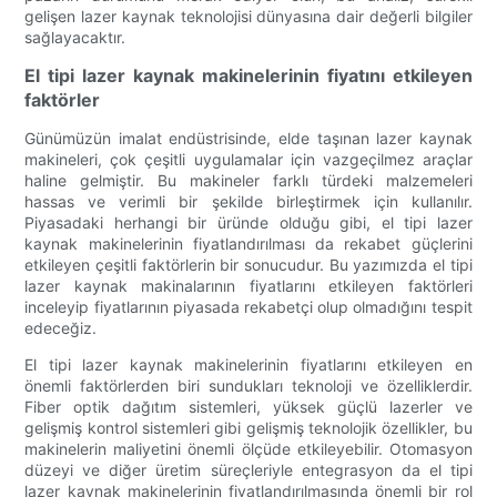
gelişen lazer kaynak teknolojisi dünyasına dair değerli bilgiler
sağlayacaktır.
El tipi lazer kaynak makinelerinin fiyatını etkileyen
faktörler
Günümüzün imalat endüstrisinde, elde taşınan lazer kaynak
makineleri, çok çeşitli uygulamalar için vazgeçilmez araçlar
haline gelmiştir. Bu makineler farklı türdeki malzemeleri
hassas ve verimli bir şekilde birleştirmek için kullanılır.
Piyasadaki herhangi bir üründe olduğu gibi, el tipi lazer
kaynak makinelerinin fiyatlandırılması da rekabet güçlerini
etkileyen çeşitli faktörlerin bir sonucudur. Bu yazımızda el tipi
lazer kaynak makinalarının fiyatlarını etkileyen faktörleri
inceleyip fiyatlarının piyasada rekabetçi olup olmadığını tespit
edeceğiz.
El tipi lazer kaynak makinelerinin fiyatlarını etkileyen en
önemli faktörlerden biri sundukları teknoloji ve özelliklerdir.
Fiber optik dağıtım sistemleri, yüksek güçlü lazerler ve
gelişmiş kontrol sistemleri gibi gelişmiş teknolojik özellikler, bu
makinelerin maliyetini önemli ölçüde etkileyebilir. Otomasyon
düzeyi ve diğer üretim süreçleriyle entegrasyon da el tipi
lazer kaynak makinelerinin fiyatlandırılmasında önemli bir rol