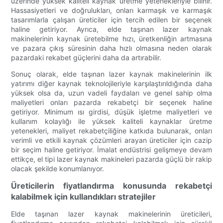
üzerinde yüksek kaliteli kaynak üretme yetenekleriyle bilinir.
Hassasiyetleri ve doğrulukları, onları karmaşık ve karmaşık
tasarımlarla çalışan üreticiler için tercih edilen bir seçenek
haline getiriyor. Ayrıca, elde taşınan lazer kaynak
makinelerinin kaynak üretebilme hızı, üretkenliğin artmasına
ve pazara çıkış süresinin daha hızlı olmasına neden olarak
pazardaki rekabet güçlerini daha da artırabilir.
Sonuç olarak, elde taşınan lazer kaynak makinelerinin ilk
yatırımı diğer kaynak teknolojileriyle karşılaştırıldığında daha
yüksek olsa da, uzun vadeli faydaları ve genel sahip olma
maliyetleri onları pazarda rekabetçi bir seçenek haline
getiriyor. Minimum ısı girdisi, düşük işletme maliyetleri ve
kullanım kolaylığı ile yüksek kaliteli kaynaklar üretme
yetenekleri, maliyet rekabetçiliğine katkıda bulunarak, onları
verimli ve etkili kaynak çözümleri arayan üreticiler için cazip
bir seçim haline getiriyor. İmalat endüstrisi gelişmeye devam
ettikçe, el tipi lazer kaynak makineleri pazarda güçlü bir rakip
olacak şekilde konumlanıyor.
Üreticilerin fiyatlandırma konusunda rekabetçi
kalabilmek için kullandıkları stratejiler
Elde taşınan lazer kaynak makinelerinin üreticileri,