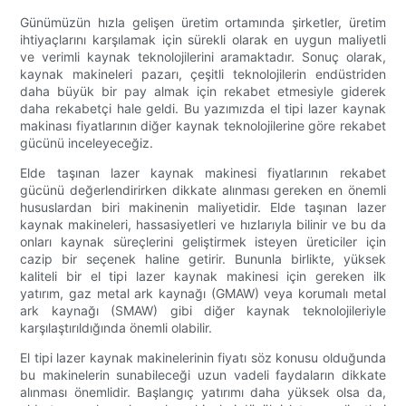
Günümüzün hızla gelişen üretim ortamında şirketler, üretim
ihtiyaçlarını karşılamak için sürekli olarak en uygun maliyetli
ve verimli kaynak teknolojilerini aramaktadır. Sonuç olarak,
kaynak makineleri pazarı, çeşitli teknolojilerin endüstriden
daha büyük bir pay almak için rekabet etmesiyle giderek
daha rekabetçi hale geldi. Bu yazımızda el tipi lazer kaynak
makinası fiyatlarının diğer kaynak teknolojilerine göre rekabet
gücünü inceleyeceğiz.
Elde taşınan lazer kaynak makinesi fiyatlarının rekabet
gücünü değerlendirirken dikkate alınması gereken en önemli
hususlardan biri makinenin maliyetidir. Elde taşınan lazer
kaynak makineleri, hassasiyetleri ve hızlarıyla bilinir ve bu da
onları kaynak süreçlerini geliştirmek isteyen üreticiler için
cazip bir seçenek haline getirir. Bununla birlikte, yüksek
kaliteli bir el tipi lazer kaynak makinesi için gereken ilk
yatırım, gaz metal ark kaynağı (GMAW) veya korumalı metal
ark kaynağı (SMAW) gibi diğer kaynak teknolojileriyle
karşılaştırıldığında önemli olabilir.
El tipi lazer kaynak makinelerinin fiyatı söz konusu olduğunda
bu makinelerin sunabileceği uzun vadeli faydaların dikkate
alınması önemlidir. Başlangıç ​​yatırımı daha yüksek olsa da,