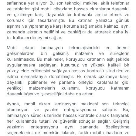
saflarında yer alıyor. Bu son teknoloji makine, akıllı telefonlar
ve tabletler gibi mobil cihazların hassas ekranlarını dayanıklı
ve çizilmeye karşı dayanıklı bir katmanla lamine etmek ve
korumak için tasarlanmıştır. Bu katman yalnızca günlük
aşınma ve yıpranmaya karşı koruma sağlamakla kalmaz, aynı
zamanda ekranın netliğini ve canlılığını da artırarak daha iyi
bir kullanıcı deneyimi sağlar.
Mobil ekran laminasyon teknolojisindeki en önemli
gelişmelerden biri gelişmiş malzeme ve süreçlerin
kullanılmasıdır. Bu makineler, koruyucu katmanın eşit şekilde
uygulanmasını sağlayan, kusursuz ve yüksek kaliteli bir
yüzey elde edilmesini sağlayan hassas kontrollü silindirler ve
ısıtma elemanlarıyla donatılmıştır. Ek olarak çizilmeye karşı
dayanıklı polimerler ve parlama önleyici kaplamalar gibi
yenilikçi malzemelerin kullanımı, koruyucu katmanın
dayanıklılığını ve işlevselliğini daha da artırır.
Ayrıca, mobil ekran laminasyon makinesi son teknoloji
otomasyon ve yazılım entegrasyonuna sahiptir. Bu,
laminasyon süreci üzerinde hassas kontrole olanak tanıyarak
her kullanımda tutarlı ve güvenilir sonuçlar sağlar. Gelişmiş
yazılımın entegrasyonu aynı zamanda özelleştirme
seçeneklerini de mümkün kılarak, farklı mobil cihazların ve