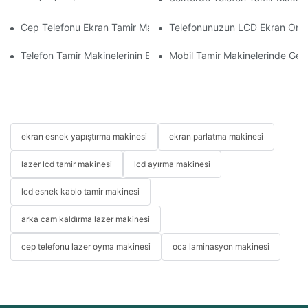
Cep Telefonu Ekran Tamir Makineniz İçin Doğru Aksesuarları S
Telefonunuzun LCD Ekran Onarım 
Telefon Tamir Makinelerinin Ekran ve Batarya Değişiminde Kullan
Mobil Tamir Makinelerinde Geliş
ekran esnek yapıştırma makinesi
ekran parlatma makinesi
lazer lcd tamir makinesi
lcd ayırma makinesi
lcd esnek kablo tamir makinesi
arka cam kaldırma lazer makinesi
cep telefonu lazer oyma makinesi
oca laminasyon makinesi