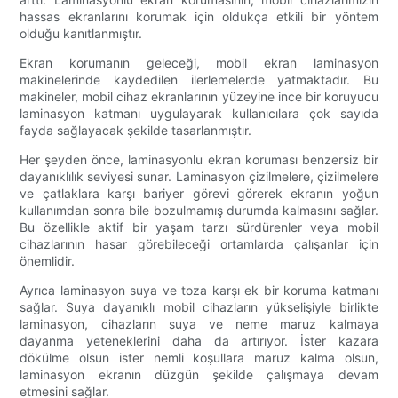
hassas ekranlarını korumak için oldukça etkili bir yöntem
olduğu kanıtlanmıştır.
Ekran korumanın geleceği, mobil ekran laminasyon
makinelerinde kaydedilen ilerlemelerde yatmaktadır. Bu
makineler, mobil cihaz ekranlarının yüzeyine ince bir koruyucu
laminasyon katmanı uygulayarak kullanıcılara çok sayıda
fayda sağlayacak şekilde tasarlanmıştır.
Her şeyden önce, laminasyonlu ekran koruması benzersiz bir
dayanıklılık seviyesi sunar. Laminasyon çizilmelere, çizilmelere
ve çatlaklara karşı bariyer görevi görerek ekranın yoğun
kullanımdan sonra bile bozulmamış durumda kalmasını sağlar.
Bu özellikle aktif bir yaşam tarzı sürdürenler veya mobil
cihazlarının hasar görebileceği ortamlarda çalışanlar için
önemlidir.
Ayrıca laminasyon suya ve toza karşı ek bir koruma katmanı
sağlar. Suya dayanıklı mobil cihazların yükselişiyle birlikte
laminasyon, cihazların suya ve neme maruz kalmaya
dayanma yeteneklerini daha da artırıyor. İster kazara
dökülme olsun ister nemli koşullara maruz kalma olsun,
laminasyon ekranın düzgün şekilde çalışmaya devam
etmesini sağlar.