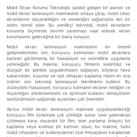
Mobil Ekran Koruma Teknolojisi sürekli gelişen bir alandır ve
mobil ekran laminasyon makinesinin ortaya çıkışı, mobil cihaz
ekranlarının dayanıklılığını ve esnekliğini sağlamada ileri bir
adımı temsil eder. Bu yenilikçi teknoloji, mobil ekranların
korunma biçiminde devrim yaratmayı vaat ederek ekran
korumasının geleceğine bir bakış sunuyor.
Mobil ekran laminasyon makinesinin en önemli
gelişmelerinden biri, koruyucu katmanları mobil ekranlara
benzeri görülmemiş bir hassasiyet ve verimlilikle uygulama
yeteneğidir. Bu makine, koruyucu filmlerin kesintisiz ve
düzgün bir şekilde uygulanmasını sağlayan, böylece hava
kabarcıkları, kusurlar ve eşit olmayan kaplama riskini en aza
indiren son teknoloji laminasyon tekniklerini kullanır. Bu
düzeydeki hassasiyet, koruyucu katmanın ekranın netliğini ve
duyarlılığını etkilememesini ve optimum kullanıcı deneyiminin
sürdürülmesini sağlamak açısından çok önemlidir.
Ayrıca mobil ekran laminasyon makinesi uygulayabileceği
koruyucu film türlerinde çok yönlülük sunar. İster geleneksel
çizilmeye karşı dayanıklı bir film, ister parlama önleyici bir
kaplama veya kırılmaz bir katman olsun, bu makine, farklı
mobil cihazların ve kullanıcılarının özel ihtiyaçlarını karşılamak