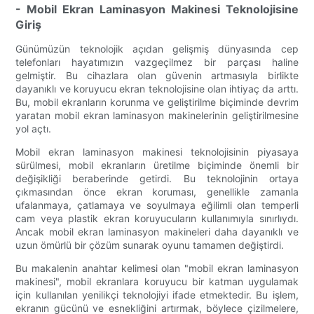
- Mobil Ekran Laminasyon Makinesi Teknolojisine
Giriş
Günümüzün teknolojik açıdan gelişmiş dünyasında cep
telefonları hayatımızın vazgeçilmez bir parçası haline
gelmiştir. Bu cihazlara olan güvenin artmasıyla birlikte
dayanıklı ve koruyucu ekran teknolojisine olan ihtiyaç da arttı.
Bu, mobil ekranların korunma ve geliştirilme biçiminde devrim
yaratan mobil ekran laminasyon makinelerinin geliştirilmesine
yol açtı.
Mobil ekran laminasyon makinesi teknolojisinin piyasaya
sürülmesi, mobil ekranların üretilme biçiminde önemli bir
değişikliği beraberinde getirdi. Bu teknolojinin ortaya
çıkmasından önce ekran koruması, genellikle zamanla
ufalanmaya, çatlamaya ve soyulmaya eğilimli olan temperli
cam veya plastik ekran koruyucuların kullanımıyla sınırlıydı.
Ancak mobil ekran laminasyon makineleri daha dayanıklı ve
uzun ömürlü bir çözüm sunarak oyunu tamamen değiştirdi.
Bu makalenin anahtar kelimesi olan "mobil ekran laminasyon
makinesi", mobil ekranlara koruyucu bir katman uygulamak
için kullanılan yenilikçi teknolojiyi ifade etmektedir. Bu işlem,
ekranın gücünü ve esnekliğini artırmak, böylece çizilmelere,