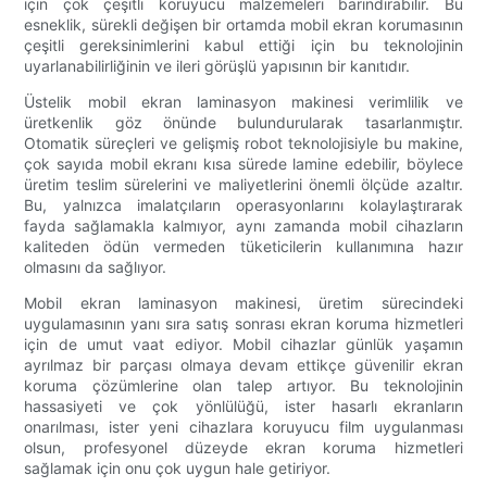
için çok çeşitli koruyucu malzemeleri barındırabilir. Bu
esneklik, sürekli değişen bir ortamda mobil ekran korumasının
çeşitli gereksinimlerini kabul ettiği için bu teknolojinin
uyarlanabilirliğinin ve ileri görüşlü yapısının bir kanıtıdır.
Üstelik mobil ekran laminasyon makinesi verimlilik ve
üretkenlik göz önünde bulundurularak tasarlanmıştır.
Otomatik süreçleri ve gelişmiş robot teknolojisiyle bu makine,
çok sayıda mobil ekranı kısa sürede lamine edebilir, böylece
üretim teslim sürelerini ve maliyetlerini önemli ölçüde azaltır.
Bu, yalnızca imalatçıların operasyonlarını kolaylaştırarak
fayda sağlamakla kalmıyor, aynı zamanda mobil cihazların
kaliteden ödün vermeden tüketicilerin kullanımına hazır
olmasını da sağlıyor.
Mobil ekran laminasyon makinesi, üretim sürecindeki
uygulamasının yanı sıra satış sonrası ekran koruma hizmetleri
için de umut vaat ediyor. Mobil cihazlar günlük yaşamın
ayrılmaz bir parçası olmaya devam ettikçe güvenilir ekran
koruma çözümlerine olan talep artıyor. Bu teknolojinin
hassasiyeti ve çok yönlülüğü, ister hasarlı ekranların
onarılması, ister yeni cihazlara koruyucu film uygulanması
olsun, profesyonel düzeyde ekran koruma hizmetleri
sağlamak için onu çok uygun hale getiriyor.