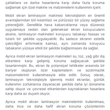
çatlaklara ve darbe hasarlarına karşı daha fazla koruma
sağlamak için özel makine ve malzemelerin kullanımını içerir.
Mobil ekran laminasyon makinesi teknolojisinin en önemli
avantajlarından biri kesintisiz ve pürüzsüz bir yüzey sağlama
yeteneğidir. Genellikle hava kabarcıklarına veya düzensiz
uygulamaya neden olan geleneksel ekran koruyucuların
aksine, laminasyon makineleri koruyucu tabakayı hassas ve
tutarlı bir şekilde uygulayabilir. Bu sadece ekranın estetik
çekiciliğini arttırmakla kalmaz, aynı zamanda koruyucu
tabakanın yüzeye etkili bir şekilde bağlanmasını da sağlar.
Ayrıca mobil ekran laminasyon makineleri su, toz, yağ gibi dış
etkenlere karşı gelişmiş koruma sağlayacak şekilde
tasarlanmıştır. Bu, ekran ile potansiyel tehlikeler arasında bir
bariyer oluşturan özel kaplamaların ve sızdırmazlık
malzemelerinin kullanılmasıyla elde edilir. Sonuç olarak,
laminasyon teknolojisiyle işlenmiş mobil ekranlar, günlük
kullanımın zorluklarına dayanacak şekilde daha iyi donanıma
sahip oluyor ve çevresel etkenlerden kaynaklanan hasarlara
karşı daha az duyarlı oluyor.
Ayrıca mobil ekran laminasyon makinelerinin kullanılması,
daha ince ve daha hafif ekran koruma çözümlerinin