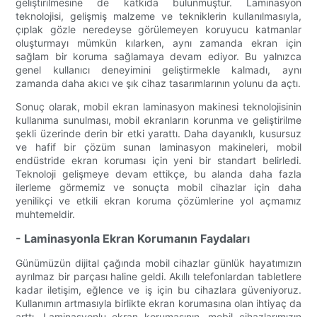
geliştirilmesine de katkıda bulunmuştur. Laminasyon
teknolojisi, gelişmiş malzeme ve tekniklerin kullanılmasıyla,
çıplak gözle neredeyse görülemeyen koruyucu katmanlar
oluşturmayı mümkün kılarken, aynı zamanda ekran için
sağlam bir koruma sağlamaya devam ediyor. Bu yalnızca
genel kullanıcı deneyimini geliştirmekle kalmadı, aynı
zamanda daha akıcı ve şık cihaz tasarımlarının yolunu da açtı.
Sonuç olarak, mobil ekran laminasyon makinesi teknolojisinin
kullanıma sunulması, mobil ekranların korunma ve geliştirilme
şekli üzerinde derin bir etki yarattı. Daha dayanıklı, kusursuz
ve hafif bir çözüm sunan laminasyon makineleri, mobil
endüstride ekran koruması için yeni bir standart belirledi.
Teknoloji gelişmeye devam ettikçe, bu alanda daha fazla
ilerleme görmemiz ve sonuçta mobil cihazlar için daha
yenilikçi ve etkili ekran koruma çözümlerine yol açmamız
muhtemeldir.
- Laminasyonla Ekran Korumanın Faydaları
Günümüzün dijital çağında mobil cihazlar günlük hayatımızın
ayrılmaz bir parçası haline geldi. Akıllı telefonlardan tabletlere
kadar iletişim, eğlence ve iş için bu cihazlara güveniyoruz.
Kullanımın artmasıyla birlikte ekran korumasına olan ihtiyaç da
arttı. Laminasyonlu ekran korumasının, mobil cihazlarımızın