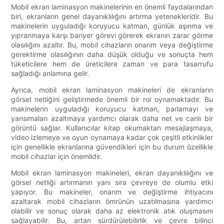
Mobil ekran laminasyon makinelerinin en önemli faydalarından
biri, ekranların genel dayanıklılığını artırma yetenekleridir. Bu
makinelerin uyguladığı koruyucu katman, günlük aşınma ve
yıpranmaya karşı bariyer görevi görerek ekranın zarar görme
olasılığını azaltır. Bu, mobil cihazların onarım veya değiştirme
gerektirme olasılığının daha düşük olduğu ve sonuçta hem
tüketicilere hem de üreticilere zaman ve para tasarrufu
sağladığı anlamına gelir.
Ayrıca, mobil ekran laminasyon makineleri de ekranların
görsel netliğini geliştirmede önemli bir rol oynamaktadır. Bu
makinelerin uyguladığı koruyucu katman, parlamayı ve
yansımaları azaltmaya yardımcı olarak daha net ve canlı bir
görüntü sağlar. Kullanıcılar kitap okumaktan mesajlaşmaya,
video izlemeye ve oyun oynamaya kadar çok çeşitli etkinlikler
için genellikle ekranlarına güvendikleri için bu durum özellikle
mobil cihazlar için önemlidir.
Mobil ekran laminasyon makineleri, ekran dayanıklılığını ve
görsel netliği artırmanın yanı sıra çevreye de olumlu etki
yapıyor. Bu makineler, onarım ve değiştirme ihtiyacını
azaltarak mobil cihazların ömrünün uzatılmasına yardımcı
olabilir ve sonuç olarak daha az elektronik atık oluşmasını
sağlayabilir. Bu, artan sürdürülebilirlik ve çevre bilinci