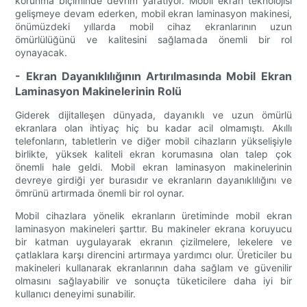
korunma biçiminde devrim yaratıyor. Mobil ekran teknolojisi
gelişmeye devam ederken, mobil ekran laminasyon makinesi,
önümüzdeki yıllarda mobil cihaz ekranlarının uzun
ömürlülüğünü ve kalitesini sağlamada önemli bir rol
oynayacak.
- Ekran Dayanıklılığının Artırılmasında Mobil Ekran
Laminasyon Makinelerinin Rolü
Giderek dijitalleşen dünyada, dayanıklı ve uzun ömürlü
ekranlara olan ihtiyaç hiç bu kadar acil olmamıştı. Akıllı
telefonların, tabletlerin ve diğer mobil cihazların yükselişiyle
birlikte, yüksek kaliteli ekran korumasına olan talep çok
önemli hale geldi. Mobil ekran laminasyon makinelerinin
devreye girdiği yer burasıdır ve ekranların dayanıklılığını ve
ömrünü artırmada önemli bir rol oynar.
Mobil cihazlara yönelik ekranların üretiminde mobil ekran
laminasyon makineleri şarttır. Bu makineler ekrana koruyucu
bir katman uygulayarak ekranın çizilmelere, lekelere ve
çatlaklara karşı direncini artırmaya yardımcı olur. Üreticiler bu
makineleri kullanarak ekranlarının daha sağlam ve güvenilir
olmasını sağlayabilir ve sonuçta tüketicilere daha iyi bir
kullanıcı deneyimi sunabilir.