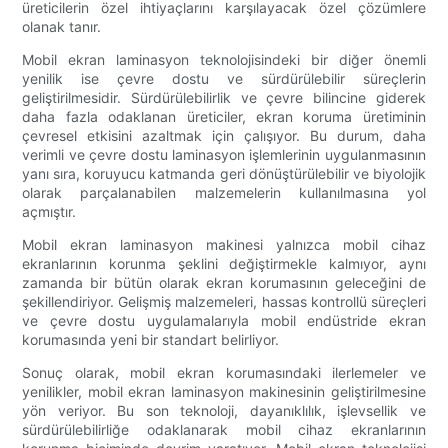
üreticilerin özel ihtiyaçlarını karşılayacak özel çözümlere
olanak tanır.
Mobil ekran laminasyon teknolojisindeki bir diğer önemli
yenilik ise çevre dostu ve sürdürülebilir süreçlerin
geliştirilmesidir. Sürdürülebilirlik ve çevre bilincine giderek
daha fazla odaklanan üreticiler, ekran koruma üretiminin
çevresel etkisini azaltmak için çalışıyor. Bu durum, daha
verimli ve çevre dostu laminasyon işlemlerinin uygulanmasının
yanı sıra, koruyucu katmanda geri dönüştürülebilir ve biyolojik
olarak parçalanabilen malzemelerin kullanılmasına yol
açmıştır.
Mobil ekran laminasyon makinesi yalnızca mobil cihaz
ekranlarının korunma şeklini değiştirmekle kalmıyor, aynı
zamanda bir bütün olarak ekran korumasının geleceğini de
şekillendiriyor. Gelişmiş malzemeleri, hassas kontrollü süreçleri
ve çevre dostu uygulamalarıyla mobil endüstride ekran
korumasında yeni bir standart belirliyor.
Sonuç olarak, mobil ekran korumasındaki ilerlemeler ve
yenilikler, mobil ekran laminasyon makinesinin geliştirilmesine
yön veriyor. Bu son teknoloji, dayanıklılık, işlevsellik ve
sürdürülebilirliğe odaklanarak mobil cihaz ekranlarının