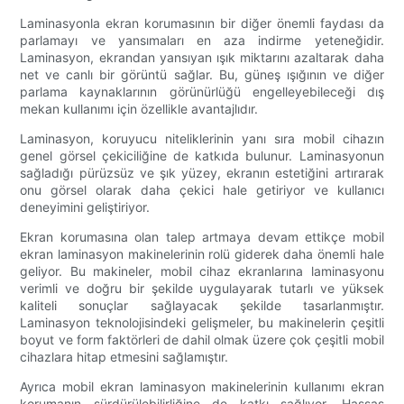
Laminasyonla ekran korumasının bir diğer önemli faydası da
parlamayı ve yansımaları en aza indirme yeteneğidir.
Laminasyon, ekrandan yansıyan ışık miktarını azaltarak daha
net ve canlı bir görüntü sağlar. Bu, güneş ışığının ve diğer
parlama kaynaklarının görünürlüğü engelleyebileceği dış
mekan kullanımı için özellikle avantajlıdır.
Laminasyon, koruyucu niteliklerinin yanı sıra mobil cihazın
genel görsel çekiciliğine de katkıda bulunur. Laminasyonun
sağladığı pürüzsüz ve şık yüzey, ekranın estetiğini artırarak
onu görsel olarak daha çekici hale getiriyor ve kullanıcı
deneyimini geliştiriyor.
Ekran korumasına olan talep artmaya devam ettikçe mobil
ekran laminasyon makinelerinin rolü giderek daha önemli hale
geliyor. Bu makineler, mobil cihaz ekranlarına laminasyonu
verimli ve doğru bir şekilde uygulayarak tutarlı ve yüksek
kaliteli sonuçlar sağlayacak şekilde tasarlanmıştır.
Laminasyon teknolojisindeki gelişmeler, bu makinelerin çeşitli
boyut ve form faktörleri de dahil olmak üzere çok çeşitli mobil
cihazlara hitap etmesini sağlamıştır.
Ayrıca mobil ekran laminasyon makinelerinin kullanımı ekran
korumanın sürdürülebilirliğine de katkı sağlıyor. Hassas