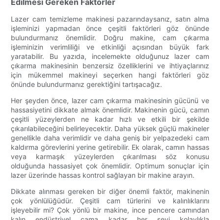
Edilmesi Gereken Faktörler
Lazer cam temizleme makinesi pazarındaysanız, satın alma
işleminizi yapmadan önce çeşitli faktörleri göz önünde
bulundurmanız önemlidir. Doğru makine, cam çıkarma
işleminizin verimliliği ve etkinliği açısından büyük fark
yaratabilir. Bu yazıda, incelemekte olduğunuz lazer cam
çıkarma makinesinin benzersiz özelliklerini ve ihtiyaçlarınız
için mükemmel makineyi seçerken hangi faktörleri göz
önünde bulundurmanız gerektiğini tartışacağız.
Her şeyden önce, lazer cam çıkarma makinesinin gücünü ve
hassasiyetini dikkate almak önemlidir. Makinenin gücü, camın
çeşitli yüzeylerden ne kadar hızlı ve etkili bir şekilde
çıkarılabileceğini belirleyecektir. Daha yüksek güçlü makineler
genellikle daha verimlidir ve daha geniş bir yelpazedeki cam
kaldırma görevlerini yerine getirebilir. Ek olarak, camın hassas
veya karmaşık yüzeylerden çıkarılması söz konusu
olduğunda hassasiyet çok önemlidir. Optimum sonuçlar için
lazer üzerinde hassas kontrol sağlayan bir makine arayın.
Dikkate alınması gereken bir diğer önemli faktör, makinenin
çok yönlülüğüdür. Çeşitli cam türlerini ve kalınlıklarını
işleyebilir mi? Çok yönlü bir makine, ince pencere camından
kalın endüstriyel cama kadar her şeyi kolaylıkla