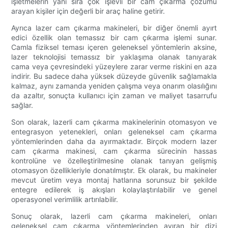
işletmelerin yanı sıra çok işlevli bir cam çıkarma çözümü
arayan kişiler için değerli bir araç haline getirir.
Ayrıca lazer cam çıkarma makineleri, bir diğer önemli ayırt
edici özellik olan temassız bir cam çıkarma işlemi sunar.
Camla fiziksel teması içeren geleneksel yöntemlerin aksine,
lazer teknolojisi temassız bir yaklaşıma olanak tanıyarak
cama veya çevresindeki yüzeylere zarar verme riskini en aza
indirir. Bu sadece daha yüksek düzeyde güvenlik sağlamakla
kalmaz, aynı zamanda yeniden çalışma veya onarım olasılığını
da azaltır, sonuçta kullanıcı için zaman ve maliyet tasarrufu
sağlar.
Son olarak, lazerli cam çıkarma makinelerinin otomasyon ve
entegrasyon yetenekleri, onları geleneksel cam çıkarma
yöntemlerinden daha da ayırmaktadır. Birçok modern lazer
cam çıkarma makinesi, cam çıkarma sürecinin hassas
kontrolüne ve özelleştirilmesine olanak tanıyan gelişmiş
otomasyon özellikleriyle donatılmıştır. Ek olarak, bu makineler
mevcut üretim veya montaj hatlarına sorunsuz bir şekilde
entegre edilerek iş akışları kolaylaştırılabilir ve genel
operasyonel verimlilik artırılabilir.
Sonuç olarak, lazerli cam çıkarma makineleri, onları
geleneksel cam çıkarma yöntemlerinden ayıran bir dizi