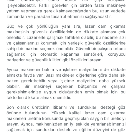
işleyebilecektir. Farklı görevler için birden fazla makineye
yatırım yapmanıza gerek kalmayacağından bu, uzun vadede
zamandan ve paradan tasarruf etmenizi sağlayacaktır.
Güç ve çok yönlülüğün yanı sıra, lazer cam çıkarma
makinesinin güvenlik özelliklerinin de dikkate alınması çok
önemlidir. Lazerlerle çalışmak tehlikeli olabilir, bu nedenle sizi
ve çalışanlarınızı korumak için yerleşik güvenlik özelliklerine
sahip bir makine seçmek önemlidir. Güvenli bir çalışma ortamı
sağlamak için otomatik kapanma sensörleri, koruyucu
bariyerler ve güvenlik kilitleri gibi özellikleri arayın.
Ayrıca makinenin bakım ve işletme maliyetlerini de dikkate
almakta fayda var. Bazı makineler diğerlerine göre daha sık
bakım gerektirebilir veya işletme maliyetleri daha yüksek
olabilir. Bir makineyi seçerken bütçenize ve çalışma
gereksinimlerinize uygun olduğundan emin olmak için bu
faktörleri dikkate almak önemlidir.
Son olarak üreticinin itibarını ve sundukları desteği göz
önünde bulundurun. Yüksek kaliteli lazer cam çıkarma
makineleri üretme konusunda geçmişi olan saygın bir üreticiyi
arayın. Ayrıca, makinenizden en iyi şekilde yararlanabilmenizi
sağlamak için sundukları destek ve eğitim düzeyini de göz