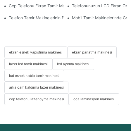
Cep Telefonu Ekran Tamir Makineniz İçin Doğru Aksesuarları S
Telefonunuzun LCD Ekran Onarım 
Telefon Tamir Makinelerinin Ekran ve Batarya Değişiminde Kullan
Mobil Tamir Makinelerinde Geliş
ekran esnek yapıştırma makinesi
ekran parlatma makinesi
lazer lcd tamir makinesi
lcd ayırma makinesi
lcd esnek kablo tamir makinesi
arka cam kaldırma lazer makinesi
cep telefonu lazer oyma makinesi
oca laminasyon makinesi