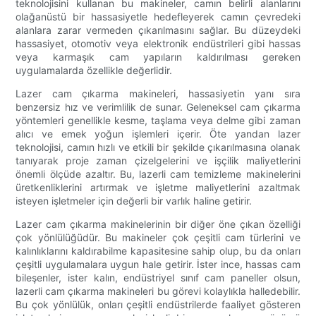
teknolojisini kullanan bu makineler, camın belirli alanlarını
olağanüstü bir hassasiyetle hedefleyerek camın çevredeki
alanlara zarar vermeden çıkarılmasını sağlar. Bu düzeydeki
hassasiyet, otomotiv veya elektronik endüstrileri gibi hassas
veya karmaşık cam yapıların kaldırılması gereken
uygulamalarda özellikle değerlidir.
Lazer cam çıkarma makineleri, hassasiyetin yanı sıra
benzersiz hız ve verimlilik de sunar. Geleneksel cam çıkarma
yöntemleri genellikle kesme, taşlama veya delme gibi zaman
alıcı ve emek yoğun işlemleri içerir. Öte yandan lazer
teknolojisi, camın hızlı ve etkili bir şekilde çıkarılmasına olanak
tanıyarak proje zaman çizelgelerini ve işçilik maliyetlerini
önemli ölçüde azaltır. Bu, lazerli cam temizleme makinelerini
üretkenliklerini artırmak ve işletme maliyetlerini azaltmak
isteyen işletmeler için değerli bir varlık haline getirir.
Lazer cam çıkarma makinelerinin bir diğer öne çıkan özelliği
çok yönlülüğüdür. Bu makineler çok çeşitli cam türlerini ve
kalınlıklarını kaldırabilme kapasitesine sahip olup, bu da onları
çeşitli uygulamalara uygun hale getirir. İster ince, hassas cam
bileşenler, ister kalın, endüstriyel sınıf cam paneller olsun,
lazerli cam çıkarma makineleri bu görevi kolaylıkla halledebilir.
Bu çok yönlülük, onları çeşitli endüstrilerde faaliyet gösteren