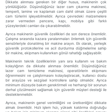
Dikkate alınması gereken bir diğer husus, makinenin çok
yönlülüğüdür. Düşündüğünüz lazer cam çıkarma makinesi,
temperli, lamine ve kaplamalı cam dahil olmak üzere çeşitli
cam türlerini işleyebilmelidir. Ayrıca çevredeki malzemelere
zarar vermeden pencere, kapı, mobilya gibi farklı
yüzeylerdeki camları da çıkarabilmelidir.
Ayrıca makinenin güvenlik özellikleri de son derece önemlidir.
Çalışma sırasında kazara yaralanmaları önlemek için güvenlik
sensörleriyle donatılmış bir makine arayın. Ek olarak, yerleşik
güvenlik protokollerine ve acil durdurma düğmelerine sahip
bir makine, ekipmanı kullanırken gönül rahatlığı sağlayabilir.
Makinenin teknik özelliklerinin yanı sıra kullanım ve bakım
kolaylığının da dikkate alınması önemlidir. Düşündüğünüz
lazer cam temizleme makinesi, operatörlerin ekipmanı
öğrenmesini ve çalıştırmasını kolaylaştıracak, kullanıcı dostu
bir arayüze ve sezgisel kontrollere sahip olmalıdır. Ayrıca
minimum düzeyde bakım gerektirmeli ve herhangi bir sorunun
derhal çözülmesini sağlamak için güvenilir müşteri desteği ile
desteklenmelidir.
Ayrıca, makinenin genel verimliliğini ve üretkenliğini dikkate
almak önemlidir. Hızlı işlem hızı, yüksek kaldırma doğruluğu