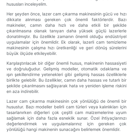
hususları inceleyelim.
Her şeyden önce, lazer cam çıkarma makinesinin gücü ve hızı
dikkate alınması gereken çok önemli faktörlerdir. Bazı
makineler, camın daha hızlı ve daha etkili bir şekilde
çıkarılmasına olanak tanıyan daha yüksek güçlü lazerlerle
donatılmıştır. Bu özellikle zamanın önemli olduğu endüstriyel
uygulamalar için önemlidir. Ek olarak, lazerli cam temizleme
makinesinin çalışma hızı üretkenliği ve geri dönüş sürelerini
büyük ölçüde etkileyebilir.
Karşılaştırılacak bir diğer önemli husus, makinenin hassasiyeti
ve doğruluğudur. Gelişmiş modeller, otomatik odaklama ve
ışın şekillendirme yetenekleri gibi gelişmiş hassas özelliklerle
birlikte gelebilir. Bu özellikler, camın daha hassas ve tutarlı bir
şekilde çıkarılmasını sağlayarak hata ve yeniden işleme riskini
en aza indirebilir.
Lazer cam çıkarma makinesinin çok yönlülüğü de önemli bir
husustur. Bazı modeller belirli cam türleri veya kalınlıkları için
tasarlanırken diğerleri çok çeşitli cam malzemelerine uyum
sağlamak için daha fazla esneklik sunar. Özel ihtiyaçlarınızı
değerlendirmek ve uygulamalarınız için gereken çok
yönlülüğü hangi makinenin sunacağını belirlemek önemlidir.