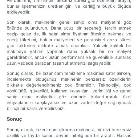
ve bakım için minimum aksama süresi gibi özellikleri arayın;
bunlar işletmenizin üretkenliğini ve karlılığını büyük ölçüde
etkileyebilir.
Son olarak, makinenin genel sahip olma maliyetini göz
önünde bulundurun. Daha ucuz bir seçeneği tercih etmek
cazip gelse de, ilk satın alma fiyatının ötesine bakmak ve
enerji tüketimi, bakım maliyetleri ve potansiyel arıza süresi
gibi faktörleri dikkate almak önemlidir. Yüksek kaliteli bir
makineye yatırım yapmak daha yüksek bir ön maliyet
gerektirebilir, ancak üstün performans ve güvenilirlik sunarak
uzun vadede paradan tasarruf etmenizi sağlayabilir.
Sonuç olarak, bir lazer cam temizleme makinesi satın alırken,
incelemekte olduğunuz makinenin benzersiz özelliklerini
dikkatle değerlendirmeniz çok önemlidir. Teknolojiyi, çok
yönlülüğü, güvenliği, kullanım kolaylığını, verimliliği ve genel
sahip olma maliyetini göz önünde bulundurarak, özel
ihtiyaçlarınızı karşılayacak ve uzun vadeli değer sağlayacak
bilinçli bir karar verebilirsiniz.
Sonuç
Sonuç olarak, lazerli cam çıkarma makinesi, bir dizi benzersiz
özellik ve fayda sunan devrim niteliğinde bir araçtır. Hassas