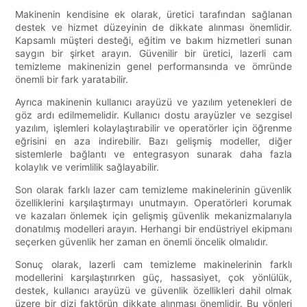
Makinenin kendisine ek olarak, üretici tarafından sağlanan
destek ve hizmet düzeyinin de dikkate alınması önemlidir.
Kapsamlı müşteri desteği, eğitim ve bakım hizmetleri sunan
saygın bir şirket arayın. Güvenilir bir üretici, lazerli cam
temizleme makinenizin genel performansında ve ömründe
önemli bir fark yaratabilir.
Ayrıca makinenin kullanıcı arayüzü ve yazılım yetenekleri de
göz ardı edilmemelidir. Kullanıcı dostu arayüzler ve sezgisel
yazılım, işlemleri kolaylaştırabilir ve operatörler için öğrenme
eğrisini en aza indirebilir. Bazı gelişmiş modeller, diğer
sistemlerle bağlantı ve entegrasyon sunarak daha fazla
kolaylık ve verimlilik sağlayabilir.
Son olarak farklı lazer cam temizleme makinelerinin güvenlik
özelliklerini karşılaştırmayı unutmayın. Operatörleri korumak
ve kazaları önlemek için gelişmiş güvenlik mekanizmalarıyla
donatılmış modelleri arayın. Herhangi bir endüstriyel ekipmanı
seçerken güvenlik her zaman en önemli öncelik olmalıdır.
Sonuç olarak, lazerli cam temizleme makinelerinin farklı
modellerini karşılaştırırken güç, hassasiyet, çok yönlülük,
destek, kullanıcı arayüzü ve güvenlik özellikleri dahil olmak
üzere bir dizi faktörün dikkate alınması önemlidir. Bu yönleri