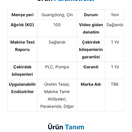
Menşe yeri
Guangdong, Çin
Durum
Yeni
Ağırlık (KG)
100
Video giden
Sağlandı
denetim
Makine Test
Sağlandı
Çekirdek
1 Yıl
Raporu
bileşenlerin
garantisi
Çekirdek
PLC, Pompa
Garanti
1 Yıl
bileşenleri
Uygulanabilir
Üretim Tesisi,
Marka Adı
TBK
Endüstriler
Makine Tamir
Atölyeleri,
Perakende, Diğer
Ürün
Tanım