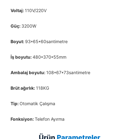
Voltaj:
110V/220V
Güç:
3200W
Boyut:
93*65*60santimetre
İş boyutu:
480*370*55mm
Ambalaj boyutu:
108*67*73santimetre
Brüt ağırlık:
118KG
Tip:
Otomatik Çalışma
Fonksiyon:
Telefon Ayırma
Ürün
Parametreler