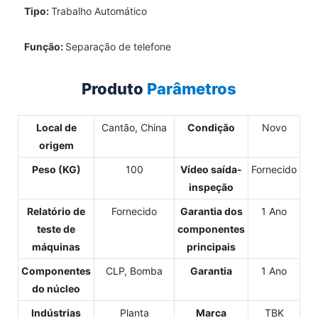
Tipo:
Trabalho Automático
Função:
Separação de telefone
Produto
Parâmetros
Local de
Cantão, China
Condição
Novo
origem
Peso (KG)
100
Vídeo saída-
Fornecido
inspeção
Relatório de
Fornecido
Garantia dos
1 Ano
teste de
componentes
máquinas
principais
Componentes
CLP, Bomba
Garantia
1 Ano
do núcleo
Indústrias
Planta
Marca
TBK