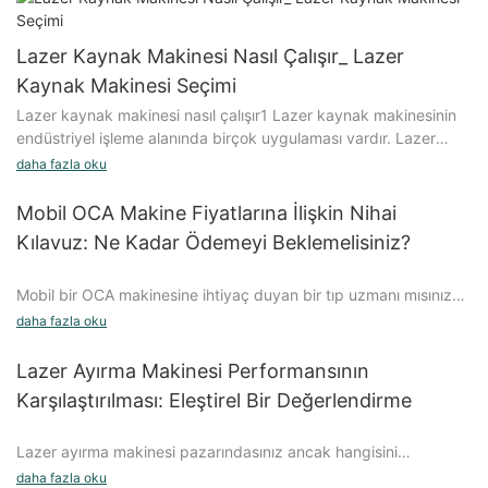
Lazer Kaynak Makinesi Nasıl Çalışır_ Lazer
Kaynak Makinesi Seçimi
Lazer kaynak makinesi nasıl çalışır1 Lazer kaynak makinesinin
endüstriyel işleme alanında birçok uygulaması vardır. Lazer
kaynak işleme sürecinde bazı potansiyel güvenlik
daha fazla oku
tehlikelerinden nasıl kaçınılır? Operasyon sürecini konuşalım
Mobil OCA Makine Fiyatlarına İlişkin Nihai
Kılavuz: Ne Kadar Ödemeyi Beklemelisiniz?
Mobil bir OCA makinesine ihtiyaç duyan bir tıp uzmanı mısınız?
Bu önemli ekipmanın maliyetini merak mı ediyorsunuz? Mobil
daha fazla oku
OCA makine fiyatlarına ilişkin kapsamlı kılavuzumuzdan başka
yere bakmayın. Bu makalede, mobil OCA makinelerinin
Lazer Ayırma Makinesi Performansının
fiyatlandırmasını derinlemesine inceleyerek tam olarak ne kadar
Karşılaştırılması: Eleştirel Bir Değerlendirme
ödemeniz gerektiğini anlamanıza yardımcı oluyoruz. İster
deneyimli bir uygulayıcı olun, ister alana yeni gelen biri olun, bu
Lazer ayırma makinesi pazarındasınız ancak hangisini
nihai kılavuz size mobil bir OCA makinesine yatırım yapma
seçeceğinizden emin değil misiniz? Başka yere bakmayın! Bu
konusunda bilinçli bir karar vermeniz için ihtiyaç duyduğunuz
daha fazla oku