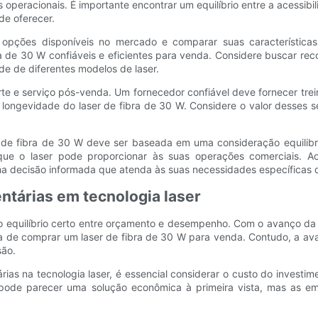
peracionais. É importante encontrar um equilíbrio entre a acessibi
de oferecer.
s opções disponíveis no mercado e comparar suas característica
bra de 30 W confiáveis ​​e eficientes para venda. Considere buscar 
de de diferentes modelos de laser.
rte e serviço pós-venda. Um fornecedor confiável deve fornecer tre
ongevidade do laser de fibra de 30 W. Considere o valor desses ser
r de fibra de 30 W deve ser baseada em uma consideração equili
o que o laser pode proporcionar às suas operações comerciais. A
 decisão informada que atenda às suas necessidades específicas d
ntárias em tecnologia laser
 o equilíbrio certo entre orçamento e desempenho. Com o avanço da
 de comprar um laser de fibra de 30 W para venda. Contudo, a av
são.
rias na tecnologia laser, é essencial considerar o custo do investi
 pode parecer uma solução econômica à primeira vista, mas as 