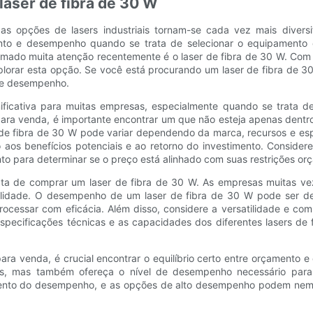
laser de fibra de 30 W
as opções de lasers industriais tornam-se cada vez mais divers
ento e desempenho quando se trata de selecionar o equipamento 
ado muita atenção recentemente é o laser de fibra de 30 W. Com a
lorar esta opção. Se você está procurando um laser de fibra de 30
de desempenho.
icativa para muitas empresas, especialmente quando se trata de
s para venda, é importante encontrar um que não esteja apenas den
 de fibra de 30 W pode variar dependendo da marca, recursos e esp
o aos benefícios potenciais e ao retorno do investimento. Conside
ento para determinar se o preço está alinhado com suas restrições or
rata de comprar um laser de fibra de 30 W. As empresas muitas 
iabilidade. O desempenho de um laser de fibra de 30 W pode ser d
rocessar com eficácia. Além disso, considere a versatilidade e com
especificações técnicas e as capacidades dos diferentes lasers de 
ara venda, é crucial encontrar o equilíbrio certo entre orçamento e
iras, mas também ofereça o nível de desempenho necessário par
to do desempenho, e as opções de alto desempenho podem nem sem