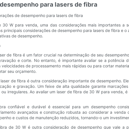
desempenho para lasers de fibra
derações de desempenho para lasers de fibra
e 30 W para venda, uma das considerações mais importantes a se 
 principais considerações de desempenho para lasers de fibra e o a
tativas de desempenho.
a
laser de fibra é um fator crucial na determinação de seu desempen
ravação e corte. No entanto, é importante avaliar se a potência d
 velocidades de processamento mais rápidas ou para cortar materiai
etar seu orçamento.
 laser de fibra é outra consideração importante de desempenho. Ele 
ação e gravação. Um feixe de alta qualidade garante marcações 
u irregulares. Ao avaliar um laser de fibra de 30 W para venda, é 
fibra confiável e durável é essencial para um desempenho cons
riamento avançados e construção robusta ao considerar a venda 
penho e custos de manutenção reduzidos, tornando-o um investimen
de fibra de 30 W é outra consideração de desempenho que vale 