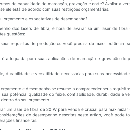
termos de capacidade de marcação, gravação e corte? Avaliar a versa
se ele está de acordo com suas restrições orçamentárias.
 seu orçamento e expectativas de desempenho?
nho dos lasers de fibra, é hora de avaliar se um laser de fib
tes questões:
 seus requisitos de produção ou você precisa de maior potência p
 W é adequada para suas aplicações de marcação e gravação de pr
ade, durabilidade e versatilidade necessárias para suas necessidad
ntre orçamento e desempenho se resume a compreender seus requisito
sua potência, qualidade do feixe, confiabilidade, durabilidade e ve
dentro do seu orçamento.
derar um laser de fibra de 30 W para venda é crucial para maximizar
onsiderações de desempenho descritas neste artigo, você pode to
rações financeiras.