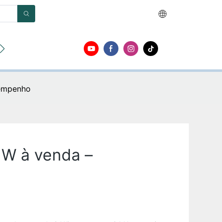
Sobre
Contato
sempenho
0 W à venda –