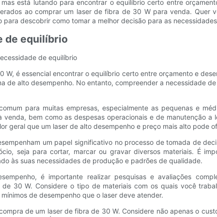
 mas está lutando para encontrar o equilíbrio certo entre orçamen
iderados ao comprar um laser de fibra de 30 W para venda. Quer 
do para descobrir como tomar a melhor decisão para as necessidades
de equilíbrio
ecessidade de equilíbrio
30 W, é essencial encontrar o equilíbrio certo entre orçamento e d
a de alto desempenho. No entanto, compreender a necessidade de eq
 comum para muitas empresas, especialmente as pequenas e média
 W à venda, bem como as despesas operacionais e de manutenção a l
lor geral que um laser de alto desempenho e preço mais alto pode o
esempenham um papel significativo no processo de tomada de deci
cio, seja para cortar, marcar ou gravar diversos materiais. É im
inhado às suas necessidades de produção e padrões de qualidade.
desempenho, é importante realizar pesquisas e avaliações compl
ra de 30 W. Considere o tipo de materiais com os quais você trab
os mínimos de desempenho que o laser deve atender.
a compra de um laser de fibra de 30 W. Considere não apenas o cus