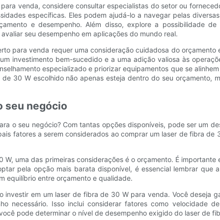
 para venda, considere consultar especialistas do setor ou forneced
dades específicas. Eles podem ajudá-lo a navegar pelas diversas 
orçamento e desempenho. Além disso, explore a possibilidade de 
 avaliar seu desempenho em aplicações do mundo real.
certo para venda requer uma consideração cuidadosa do orçamento e 
 a um investimento bem-sucedido e a uma adição valiosa às operaçõ
nselhamento especializado e priorizar equipamentos que se alinhem 
ibra de 30 W escolhido não apenas esteja dentro do seu orçamento,
o seu negócio
ra o seu negócio? Com tantas opções disponíveis, pode ser um desa
pais fatores a serem considerados ao comprar um laser de fibra de
0 W, uma das primeiras considerações é o orçamento. É importante e
optar pela opção mais barata disponível, é essencial lembrar qu
um equilíbrio entre orçamento e qualidade.
o investir em um laser de fibra de 30 W para venda. Você deseja g
 necessário. Isso inclui considerar fatores como velocidade de c
ocê pode determinar o nível de desempenho exigido do laser de fi