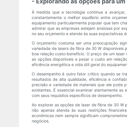
- Explorando as opções para um 
À medida que a tecnologia continua a avançar, 
constantemente o melhor equilíbrio entre orçam
equipamento particularmente popular que tem cham
admirar que as empresas estejam ansiosas por exp
no seu orçamento e atende às suas expectativas 
O orçamento costuma ser uma preocupação signif
variedade de lasers de fibra de 30 W disponívei
boa relação custo-benefício. O preço de um laser
as opções disponíveis e pesar o custo em relaçã
eficiência energética e vida útil geral do equipam
O desempenho é outro fator crítico quando se t
resultados de alta qualidade, eficiência e conf
precisão e variedade de materiais que ele pode p
existentes. É essencial examinar atentamente as 
com seus requisitos específicos de desempenho.
Ao explorar as opções de laser de fibra de 30 W p
não apenas atenda às suas restrições finance
econômicas nem sempre significam comprometimen
negócios.