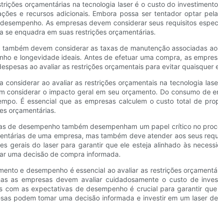
trições orçamentárias na tecnologia laser é o custo do investimento
ções e recursos adicionais. Embora possa ser tentador optar pela
de desempenho. As empresas devem considerar seus requisitos espec
da se enquadra em suas restrições orçamentárias.
as também devem considerar as taxas de manutenção associadas ao l
nho e longevidade ideais. Antes de efetuar uma compra, as empres
despesas ao avaliar as restrições orçamentais para evitar quaisquer 
a considerar ao avaliar as restrições orçamentais na tecnologia la
considerar o impacto geral em seu orçamento. Do consumo de ene
po. É essencial que as empresas calculem o custo total de pro
ões orçamentárias.
ivas de desempenho também desempenham um papel crítico no proce
mentárias de uma empresa, mas também deve atender aos seus req
es gerais do laser para garantir que ele esteja alinhado às necess
mar uma decisão de compra informada.
amento e desempenho é essencial ao avaliar as restrições orçamentár
s as empresas devem avaliar cuidadosamente o custo de invest
ias com as expectativas de desempenho é crucial para garantir que 
resas podem tomar uma decisão informada e investir em um laser de 