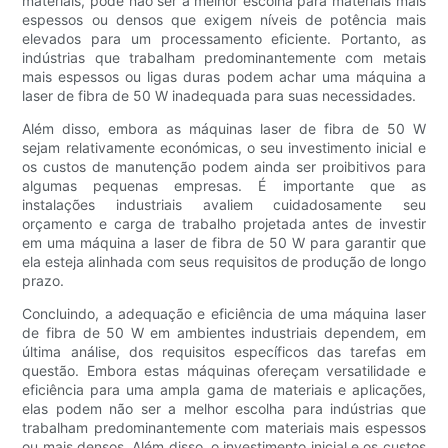
materiais, pode não ser a melhor escolha para materiais mais
espessos ou densos que exigem níveis de potência mais
elevados para um processamento eficiente. Portanto, as
indústrias que trabalham predominantemente com metais
mais espessos ou ligas duras podem achar uma máquina a
laser de fibra de 50 W inadequada para suas necessidades.
Além disso, embora as máquinas laser de fibra de 50 W
sejam relativamente económicas, o seu investimento inicial e
os custos de manutenção podem ainda ser proibitivos para
algumas pequenas empresas. É importante que as
instalações industriais avaliem cuidadosamente seu
orçamento e carga de trabalho projetada antes de investir
em uma máquina a laser de fibra de 50 W para garantir que
ela esteja alinhada com seus requisitos de produção de longo
prazo.
Concluindo, a adequação e eficiência de uma máquina laser
de fibra de 50 W em ambientes industriais dependem, em
última análise, dos requisitos específicos das tarefas em
questão. Embora estas máquinas ofereçam versatilidade e
eficiência para uma ampla gama de materiais e aplicações,
elas podem não ser a melhor escolha para indústrias que
trabalham predominantemente com materiais mais espessos
ou mais densos. Além disso, o investimento inicial e os custos