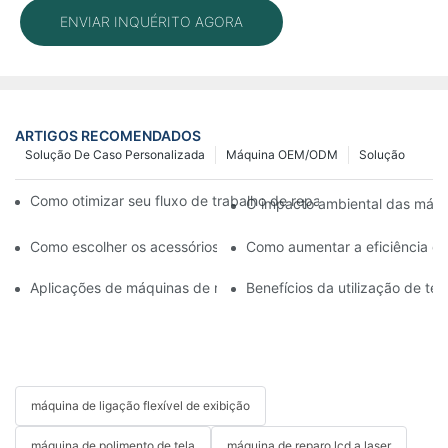
ENVIAR INQUÉRITO AGORA
ARTIGOS RECOMENDADOS
Solução De Caso Personalizada
Máquina OEM/ODM
Solução
Como otimizar seu fluxo de trabalho de reparo de celulares c
O impacto ambiental das máqui
Como escolher os acessórios certos para sua máquina de reparo 
Como aumentar a eficiência da
Aplicações de máquinas de reparo de celulares na substituição d
Benefícios da utilização de t
máquina de ligação flexível de exibição
máquina de polimento de tela
máquina de reparo lcd a laser