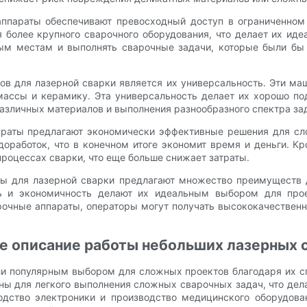
аппараты обеспечивают превосходный доступ в ограниченном
я более крупного сварочного оборудования, что делает их ид
ным местам и выполнять сварочные задачи, которые были б
в для лазерной сварки является их универсальность. Эти ма
тмассы и керамику. Эта универсальность делает их хорошо п
азличных материалов и выполнения разнообразного спектра за
араты предлагают экономически эффективные решения для сло
оработок, что в конечном итоге экономит время и деньги. Кр
роцессах сварки, что еще больше снижает затраты.
ты для лазерной сварки предлагают множество преимуществ д
сть и экономичность делают их идеальным выбором для про
рочные аппараты, операторы могут получать высококачествен
ое описание работы небольших лазерных 
и популярным выбором для сложных проектов благодаря их спо
ы для легкого выполнения сложных сварочных задач, что дел
водство электроники и производство медицинского оборудова