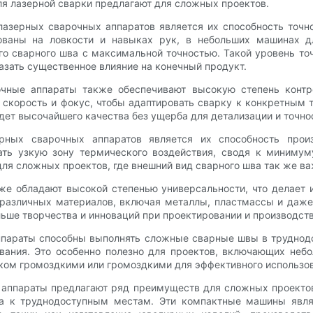
я лазерной сварки предлагают для сложных проектов.
зерных сварочных аппаратов является их способность точно 
ованы на ловкости и навыках рук, в небольших машинах д
го сварного шва с максимальной точностью. Такой уровень т
азать существенное влияние на конечный продукт.
очные аппараты также обеспечивают высокую степень контр
 скорость и фокус, чтобы адаптировать сварку к конкретным 
удет высочайшего качества без ущерба для детализации и точно
ных сварочных аппаратов является их способность прои
ать узкую зону термического воздействия, сводя к минимум
ля сложных проектов, где внешний вид сварного шва так же важ
же обладают высокой степенью универсальности, что делает
 различных материалов, включая металлы, пластмассы и даже
ольше творчества и инноваций при проектировании и производст
аппараты способны выполнять сложные сварные швы в труднод
вания. Это особенно полезно для проектов, включающих небо
ком громоздкими или громоздкими для эффективного использо
 аппараты предлагают ряд преимуществ для сложных проектов,
па к труднодоступным местам. Эти компактные машины явля