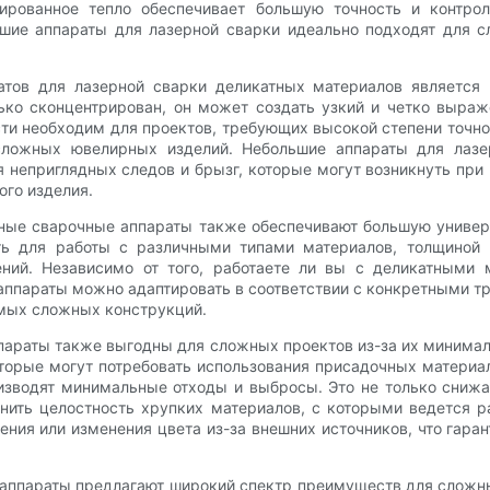
сированное тепло обеспечивает большую точность и контро
ьшие аппараты для лазерной сварки идеально подходят для с
ов для лазерной сварки деликатных материалов является 
ько сконцентрирован, он может создать узкий и четко выра
ти необходим для проектов, требующих высокой степени точно
 сложных ювелирных изделий. Небольшие аппараты для лазе
 неприглядных следов и брызг, которые могут возникнуть при
ого изделия.
рные сварочные аппараты также обеспечивают большую универ
ь для работы с различными типами материалов, толщиной 
ний. Независимо от того, работаете ли вы с деликатными 
ппараты можно адаптировать в соответствии с конкретными т
амых сложных конструкций.
параты также выгодны для сложных проектов из-за их минимал
оторые могут потребовать использования присадочных материа
зводят минимальные отходы и выбросы. Это не только снижа
ить целостность хрупких материалов, с которыми ведется р
ения или изменения цвета из-за внешних источников, что гара
аппараты предлагают широкий спектр преимуществ для сложных