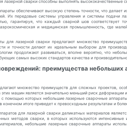
ля лазерной сварки способны выполнять высококачественные 
ппараты обеспечивают высокую степень точности, что делает 
ей. Их передовые системы управления и системы подачи лаз
тью, гарантируя, что каждый сварной шов соответствует т
к аэрокосмическая и медицинская промышленность, где мал
аты для лазерной сварки предлагают множество преимущест
ости и точности делают их идеальным выбором для производи
логии продолжают развиваться, вполне вероятно, что небол
бующих самых высоких стандартов качества и производительно
овреждений: преимущества небольших а
длагают множество преимуществ для сложных проектов, особ
 этих машин является значительно меньший риск деформации и
, с помощью которых небольшие лазерные сварочные аппараты 
в конечном итоге приведет к превосходным результатам и боле
паратов для лазерной сварки деликатных материалов является
онных методов сварки, в которых используются интенсивные и
атериалов, небольшие лазерные сварочные аппараты исполь