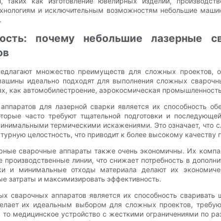
, таких как изготовление ювелирных изделий, производств
ехнологиям и исключительным возможностям небольшие машины
.
ость: почему небольшие лазерные с
ов
едлагают множество преимуществ для сложных проектов, о
машины идеально подходят для выполнения сложных сварочных
ях, как автомобилестроение, аэрокосмическая промышленность
ппаратов для лазерной сварки является их способность обе
оторые часто требуют тщательной подготовки и последующей
минимальными термическими искажениями. Это означает, что 
урную целостность, что приводит к более высокому качеству г
рные сварочные аппараты также очень экономичны. Их компак
 производственные линии, что снижает потребность в дополн
рки и минимальные отходы материала делают их экономич
е затраты и максимизировать эффективность.
х сварочных аппаратов является их способность сваривать ш
делает их идеальным выбором для сложных проектов, требу
ь то медицинское устройство с жесткими ограничениями по р