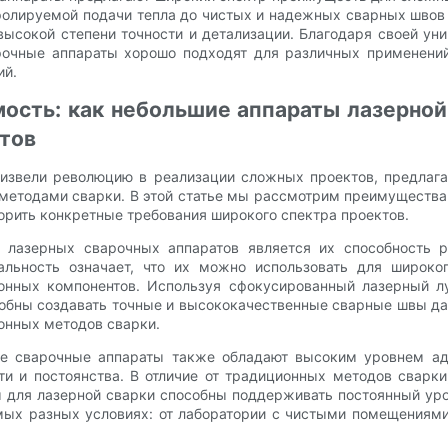
тролируемой подачи тепла до чистых и надежных сварных швов
высокой степени точности и детализации. Благодаря своей ун
чные аппараты хорошо подходят для различных применений
ий.
мость: как небольшие аппараты лазерной
тов
извели революцию в реализации сложных проектов, предлагая
 методами сварки. В этой статье мы рассмотрим преимущества
ворить конкретные требования широкого спектра проектов.
лазерных сварочных аппаратов является их способность р
альность означает, что их можно использовать для широко
онных компонентов. Используя сфокусированный лазерный лу
обны создавать точные и высококачественные сварные швы да
онных методов сварки.
е сварочные аппараты также обладают высоким уровнем ад
и и постоянства. В отличие от традиционных методов сварки
 для лазерной сварки способны поддерживать постоянный уро
амых разных условиях: от лаборатории с чистыми помещениями