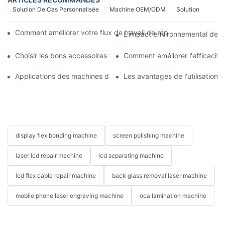
Solution De Cas Personnalisée
Machine OEM/ODM
Solution
Comment améliorer votre flux de travail de réparation mobile 
L'impact environnemental des m
Choisir les bons accessoires pour votre machine de réparation 
Comment améliorer l'efficacit
Applications des machines de réparation de téléphones pour le
Les avantages de l'utilisation
display flex bonding machine
screen polishing machine
laser lcd repair machine
lcd separating machine
lcd flex cable repair machine
back glass removal laser machine
mobile phone laser engraving machine
oca lamination machine