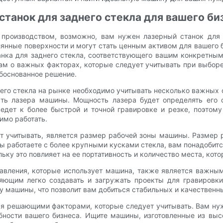
станок для заднего стекла для вашего би
 производством, возможно, вам нужен лазерный станок для
лянные поверхности и могут стать ценным активом для вашего 
анка для заднего стекла, соответствующего вашим конкретным
 о важных факторах, которые следует учитывать при выборе 
обоснованное решение.
него стекла на рынке необходимо учитывать несколько важных 
сть лазера машины. Мощность лазера будет определять его с
едет к более быстрой и точной гравировке и резке, поэтом
имо работать.
т учитывать, является размер рабочей зоны машины. Размер 
вы работаете с более крупными кусками стекла, вам понадобитс
ку это повлияет на ее портативность и количество места, кото
равления, которые использует машина, также является важны
ляющим легко создавать и загружать проекты для гравировки
 машины, что позволит вам добиться стабильных и качественны
я решающими факторами, которые следует учитывать. Вам нуж
бности вашего бизнеса. Ищите машины, изготовленные из выс