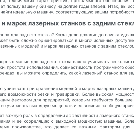
ей, технических характеристик, программного обеспечения
ет пользу вашему бизнесу на долгие годы вперед. Итак, вы и
и найти идеальную машину, соответствующую вашим потребност
и марок лазерных станков с задним стек
нок для заднего стекла? Когда дело доходит до поиска идеаль
ожет быть сложно ориентироваться в многочисленных доступн
различных моделей и марок лазерных станков с задним стеклом
зерных машин для заднего стекла важно учитывать несколько 
ки, простота использования, совместимость программного обе
рендах, вы можете определить, какой лазерный станок для за
т учитывать при сравнении моделей и марок лазерных машин д
его возможности резки и гравировки. Более высокая мощност
ающим фактором для предприятий, которым требуются большие
жно учитывать выходную мощность и ее влияние на общую прои
ет важную роль в определении эффективности лазерного станка
зания и ее корреляцию с выходной мощностью машины. Боле
время производства, что делает ее важным фактором для