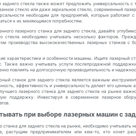
я заднего стекла также может предложить универсальность с 
ованное стекло или даже зеркальное стекло, современный лазе
ерсальности необходим для предприятий, которые работают 
аться к их меняющимся потребностям.
ного лазерного станка для заднего стекла, давайте углубимс
го стекла необходимо учитывать несколько факторов. Прежд
том производства высококачественных лазерных станков с б
кие характеристики и особенности машины. Ищите лазерный ст
с. Также важно учитывать услуги послепродажной поддержки
енно повлиять на долгосрочную производительность и надежно
ерный станок для заднего стекла является важным инструмен
очность, эффективность и универсальность делает его ценным 
лучшего лазерного станка для заднего стекла на рынке важн
ную поддержку. Инвестируя в современное лазерное обору
атов.
тывать при выборе лазерных машин с за
го станка для заднего стекла на рынке, необходимо учитывать н
а, растущим предпринимателем или кем-то, кто хочет рас