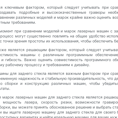
ся ключевым фактором, который следует учитывать при ср
 создавать подробные и высококачественные гравюры необ
равнении различных моделей и марок крайне важно оценить во
етным требованиям.
момент при сравнении моделей и марок лазерных машин с зад
процесс могут существенно повлиять на общее удобство испол
 точки зрения простоты их использования, чтобы обеспечить б
кже является решающим фактором, который следует учитыва
местимость машины с различным программным обеспечение
ь и гибкость. Важно оценить совместимость программного об
му рабочему процессу и требованиям к дизайну.
шины для заднего стекла является важным фактором при сра
еменную надежность и стабильную производительность, что де
во сборки и конструкцию различных машин, чтобы убедить
ьтаты.
 и марок лазерных машин для заднего стекла является решаю
мощность лазера, скорость резки, возможности гравиров
борки, вы можете принять обоснованное решение и выбрать ста
 вы ищете лазерную машину для заднего стекла для своего б
оступных вариантах и ​​найти идеальную машину для ваших нуж