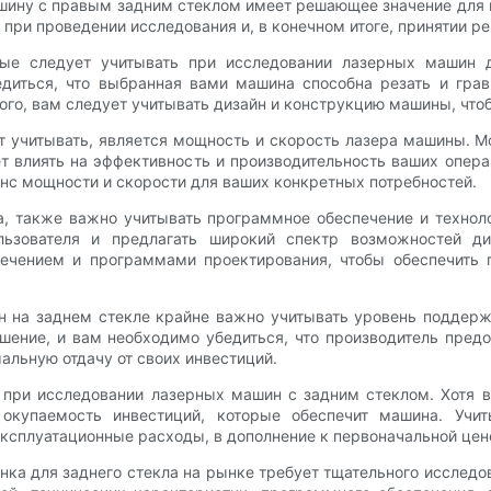
шину с правым задним стеклом имеет решающее значение для 
при проведении исследования и, в конечном итоге, принятии ре
ые следует учитывать при исследовании лазерных машин д
диться, что выбранная вами машина способна резать и грав
того, вам следует учитывать дизайн и конструкцию машины, чтоб
 учитывать, является мощность и скорость лазера машины. М
ет влиять на эффективность и производительность ваших опер
анс мощности и скорости для ваших конкретных потребностей.
, также важно учитывать программное обеспечение и технол
ьзователя и предлагать широкий спектр возможностей ди
ечением и программами проектирования, чтобы обеспечить 
н на заднем стекле крайне важно учитывать уровень поддерж
ение, и вам необходимо убедиться, что производитель предо
альную отдачу от своих инвестиций.
при исследовании лазерных машин с задним стеклом. Хотя в
окупаемость инвестиций, которые обеспечит машина. Учи
ксплуатационные расходы, в дополнение к первоначальной цен
анка для заднего стекла на рынке требует тщательного исслед