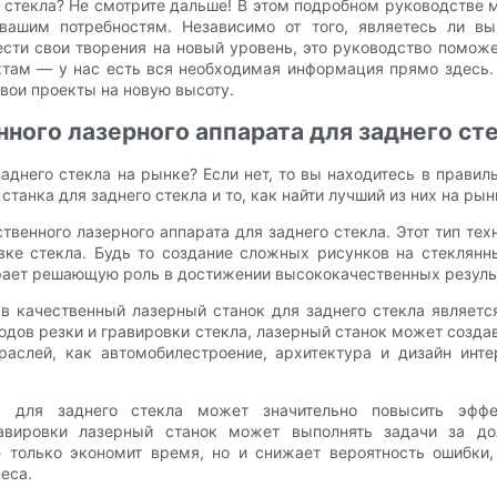
 стекла? Не смотрите дальше! В этом подробном руководстве м
вашим потребностям. Независимо от того, являетесь ли 
сти свои творения на новый уровень, это руководство поможе
ктам — у нас есть вся необходимая информация прямо здесь. 
свои проекты на новую высоту.
ного лазерного аппарата для заднего ст
аднего стекла на рынке? Если нет, то вы находитесь в прави
танка для заднего стекла и то, как найти лучший из них на рын
твенного лазерного аппарата для заднего стекла. Этот тип тех
овке стекла. Будь то создание сложных рисунков на стеклянн
грает решающую роль в достижении высококачественных резуль
 качественный лазерный станок для заднего стекла является 
одов резки и гравировки стекла, лазерный станок может созд
раслей, как автомобилестроение, архитектура и дизайн инте
к для заднего стекла может значительно повысить эффек
авировки лазерный станок может выполнять задачи за до
е только экономит время, но и снижает вероятность ошибки,
еса.