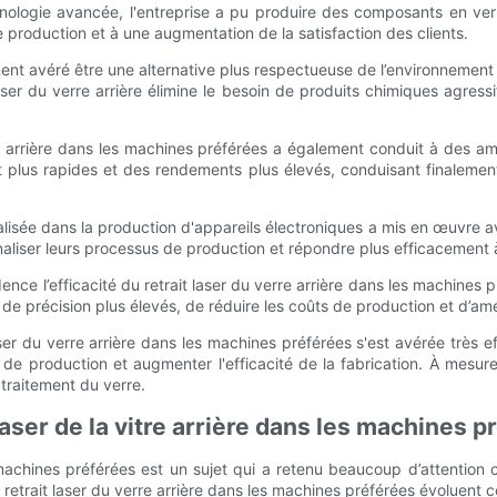
 technologie avancée, l'entreprise a pu produire des composants en v
 production et à une augmentation de la satisfaction des clients.
alement avéré être une alternative plus respectueuse de l’environneme
aser du verre arrière élimine le besoin de produits chimiques agressi
e arrière dans les machines préférées a également conduit à des amé
 plus rapides et des rendements plus élevés, conduisant finalement
isée dans la production d'appareils électroniques a mis en œuvre avec
naliser leurs processus de production et répondre plus efficacement 
ce l’efficacité du retrait laser du verre arrière dans les machines p
e précision plus élevés, de réduire les coûts de production et d’amélio
aser du verre arrière dans les machines préférées s'est avérée très e
s de production et augmenter l'efficacité de la fabrication. À mesure
 traitement du verre.
 laser de la vitre arrière dans les machines 
s machines préférées est un sujet qui a retenu beaucoup d’attentio
 du retrait laser du verre arrière dans les machines préférées évoluen