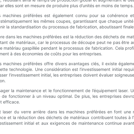
car elles sont en mesure de produire plus d’unités en moins de temps.
les machines préférées est également connu pour sa cohérence et s
 systématiquement les mêmes coupes, garantissant que chaque unit
ir la standardisation du processus de fabrication, aboutissant finalem
ière dans les machines préférées est la réduction des déchets de maté
rtant de matériaux, car le processus de découpe peut ne pas être aus
de matériau gaspillée pendant le processus de fabrication. Cela prof
ment à des économies de coûts pour les entreprises.
 les machines préférées offre divers avantages clés, il existe égale
 technologie. Une considération est l’investissement initial requis p
 l’investissement initial, les entreprises doivent évaluer soigneusem
on.
sager la maintenance et le fonctionnement de l’équipement laser. U
e de fonctionner à un niveau optimal. De plus, les entreprises dev
t efficace.
t laser du verre arrière dans les machines préférées en font une mé
rence et la réduction des déchets de matériaux contribuent toutes à l
nvestissement initial et aux exigences de maintenance continue ava