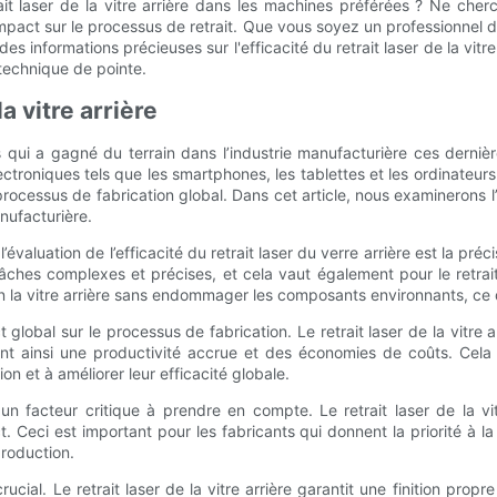
rait laser de la vitre arrière dans les machines préférées ? Ne che
impact sur le processus de retrait. Que vous soyez un professionnel 
s informations précieuses sur l'efficacité du retrait laser de la vitr
 technique de pointe.
la vitre arrière
sus qui a gagné du terrain dans l’industrie manufacturière ces derniè
lectroniques tels que les smartphones, les tablettes et les ordinateur
rocessus de fabrication global. Dans cet article, nous examinerons l’ef
nufacturière.
évaluation de l’efficacité du retrait laser du verre arrière est la pré
ches complexes et précises, et cela vaut également pour le retrait 
on la vitre arrière sans endommager les composants environnants, ce qu
 global sur le processus de fabrication. Le retrait laser de la vitre 
nt ainsi une productivité accrue et des économies de coûts. Cela e
on et à améliorer leur efficacité globale.
n facteur critique à prendre en compte. Le retrait laser de la vit
ct. Ceci est important pour les fabricants qui donnent la priorité à l
roduction.
crucial. Le retrait laser de la vitre arrière garantit une finition prop