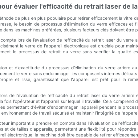
r évaluer l'efficacité du retrait laser de la 
 méthode de plus en plus populaire pour retirer efficacement la vitre 
esse, le besoin de processus d’élimination du verre efficaces et fia
rrière dans les machines préférées, plusieurs facteurs clés doivent être 
mpte lors de l’évaluation de l’efficacité du retrait laser du verre ar
cisément le verre de l'appareil électronique est cruciale pour mai
ment le processus de retrait du verre sans sacrifier la qualité es
.
cision et d’exactitude du processus d’élimination du verre arrière au
cacement le verre sans endommager les composants internes délicats d
on propre et lisse, garantissant que l'appareil est prêt pour la r
s de l’évaluation de l’efficacité du retrait laser du verre arrière
a fois l'opérateur et l'appareil sur lequel il travaille. Cela comprend
es permettant d'éviter d'endommager l'appareil pendant le processu
n environnement de travail sécurisé et maintenir l’intégrité de l’appare
ur important à prendre en compte dans l'évaluation de l'efficacité d
 et de tailles d'appareils, permettant une flexibilité pour répondre
il électronique, la machine doit être capable de retirer efficacement l