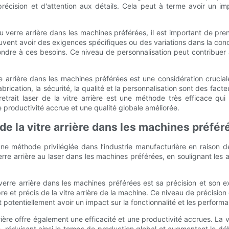
récision et d'attention aux détails. Cela peut à terme avoir un imp
er du verre arrière dans les machines préférées, il est important de p
peuvent avoir des exigences spécifiques ou des variations dans la conce
pondre à ces besoins. Ce niveau de personnalisation peut contribuer 
itre arrière dans les machines préférées est une considération crucial
fabrication, la sécurité, la qualité et la personnalisation sont des fac
 retrait laser de la vitre arrière est une méthode très efficace q
 productivité accrue et une qualité globale améliorée.
 de la vitre arrière dans les machines préfér
 une méthode privilégiée dans l’industrie manufacturière en raison
verre arrière au laser dans les machines préférées, en soulignant les 
 verre arrière dans les machines préférées est sa précision et son 
re et précis de la vitre arrière de la machine. Ce niveau de précision e
t potentiellement avoir un impact sur la fonctionnalité et les perfor
 arrière offre également une efficacité et une productivité accrues. La 
 réduisant ainsi le temps de production global et augmentant le déb