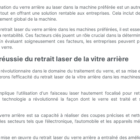
mination du verre arrière au laser dans la machine préférée est un au
té tout en offrant une solution rentable aux entreprises. Cela inclut 
sement global de la machine.
u retrait laser du verre arrière dans les machines préférées, il est e
 la rentabilité. Ces facteurs clés jouent un rôle crucial dans la déte
. En évaluant soigneusement ces facteurs, les entreprises peuvent p
 verre.
ussie du retrait laser de la vitre arrière
gie révolutionnaire dans le domaine du traitement du verre, et sa mi
erons l’efficacité du retrait laser de la vitre arrière dans les machi
implique l'utilisation d'un faisceau laser hautement focalisé pour re
e technologie a révolutionné la façon dont le verre est traité et
verre arrière est sa capacité à réaliser des coupes précises et nett
des secteurs tels que l’électronique, l’automobile et les appareils 
se en œuvre du retrait laser du verre arrière a entraîné des amélior