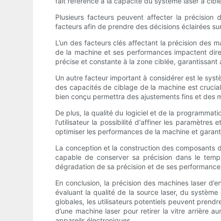
fait référence à la capacité du système laser à cib
Plusieurs facteurs peuvent affecter la précision 
facteurs afin de prendre des décisions éclairées sur
L’un des facteurs clés affectant la précision des m
de la machine et ses performances impactent dire
précise et constante à la zone ciblée, garantissant 
Un autre facteur important à considérer est le sys
des capacités de ciblage de la machine est cruciale
bien conçu permettra des ajustements fins et des mou
De plus, la qualité du logiciel et de la programmati
l'utilisateur la possibilité d'affiner les paramèt
optimiser les performances de la machine et garanti
La conception et la construction des composants d
capable de conserver sa précision dans le temps
dégradation de sa précision et de ses performances, 
En conclusion, la précision des machines laser d’e
évaluant la qualité de la source laser, du système
globales, les utilisateurs potentiels peuvent prend
d’une machine laser pour retirer la vitre arrière au
appareils électroniques.