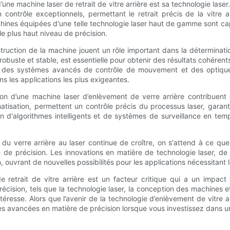
une machine laser de retrait de vitre arrière est sa technologie laser
n contrôle exceptionnels, permettant le retrait précis de la vitre
es équipées d'une telle technologie laser haut de gamme sont capab
 le plus haut niveau de précision.
nstruction de la machine jouent un rôle important dans la déterminati
 robuste et stable, est essentielle pour obtenir des résultats cohére
 que des systèmes avancés de contrôle de mouvement et des optique
 les applications les plus exigeantes.
tion d’une machine laser d’enlèvement de verre arrière contribuent 
tisation, permettent un contrôle précis du processus laser, garantiss
ion d'algorithmes intelligents et de systèmes de surveillance en tem
du verre arrière au laser continue de croître, on s'attend à ce que l
de précision. Les innovations en matière de technologie laser, de 
n, ouvrant de nouvelles possibilités pour les applications nécessitant 
e retrait de vitre arrière est un facteur critique qui a un impact
écision, tels que la technologie laser, la conception des machines e
éresse. Alors que l’avenir de la technologie d’enlèvement de vitre arr
s avancées en matière de précision lorsque vous investissez dans une