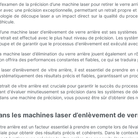
’examen de la précision d’une machine laser pour retirer le verre ar
er avec une précision exceptionnelle, permettant un retrait propre et
nologie de découpe laser a un impact direct sur la qualité du pro
éhicule.
n d’une machine laser d’enlèvement de verre arrière est ses système
 retrait est effectué avec le plus haut niveau de précision. Les syst
coupe et de garantir que le processus d'enlèvement est exécuté avec
 la machine laser d’élimination du verre arrière jouent également un r
ffrira des performances constantes et fiables, ce qui se traduira par 
laser d’enlèvement de vitre arrière, il est essentiel de prendre en 
stématiquement des résultats précis et fiables, garantissant un proce
etrait de vitre arrière est cruciale pour garantir le succès du proc
ortant d'évaluer minutieusement sa précision dans les systèmes de d
t dans une machine de précision, vous pouvez être sûr d’obtenir des ré
dans les machines laser d’enlèvement de ver
 arrière est un facteur essentiel à prendre en compte lors de l’évaluat
diale pour obtenir des résultats précis et cohérents. Dans le contexte 