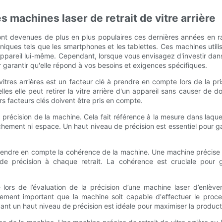
 machines laser de retrait de vitre arrière
sont devenues de plus en plus populaires ces dernières années en rais
ctroniques tels que les smartphones et les tablettes. Ces machines util
ppareil lui-même. Cependant, lorsque vous envisagez d'investir dans u
r garantir qu'elle répond à vos besoins et exigences spécifiques.
vitres arrières est un facteur clé à prendre en compte lors de la pr
les elle peut retirer la vitre arrière d'un appareil sans causer de 
rs facteurs clés doivent être pris en compte.
 précision de la machine. Cela fait référence à la mesure dans laquelle
hement ni espace. Un haut niveau de précision est essentiel pour gara
prendre en compte la cohérence de la machine. Une machine précise de 
 précision à chaque retrait. La cohérence est cruciale pour ga
rs de l’évaluation de la précision d’une machine laser d’enlèveme
également important que la machine soit capable d'effectuer le pro
t un haut niveau de précision est idéale pour maximiser la productivi