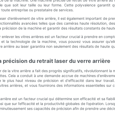
ce de la machine. Une machine précise de retrait de vitre arrière au 
le que soit leur taille ou leur forme. Cette polyvalence garantit 
r toute entreprise ou prestataire de services.
laser d’enlèvement de vitre arrière, il est également important de pre
nctionnalités avancées telles que des caméras haute résolution, de
précision de la machine et garantir des résultats constants de haute
 enlever les vitres arrières est un facteur crucial à prendre en compte
ce et la technologie de la machine, vous pouvez vous assurer qu'e
re arrière au laser garantira non seulement des résultats de haute q
a précision du retrait laser du verre arrière
de la vitre arrière a fait des progrès significatifs, révolutionnant la 
ettes. Cela a conduit à une demande accrue de machines d'enlèvemen
re le plus haut niveau de précision et d'efficacité dans leur travail
 vitres arrières, et vous fournirons des informations essentielles su
arrière est un facteur crucial qui détermine son efficacité et sa fiab
insi que sur l’efficacité et la productivité globales de l’opération. L
ner minutieusement ses capacités de précision afin de prendre une décis