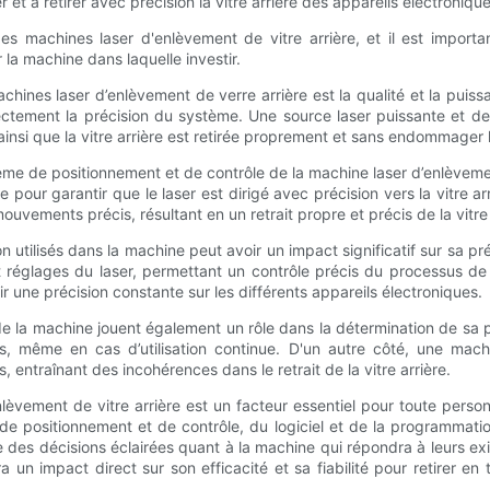
ler et à retirer avec précision la vitre arrière des appareils électr
des machines laser d'enlèvement de vitre arrière, et il est importa
 la machine dans laquelle investir.
achines laser d’enlèvement de verre arrière est la qualité et la puiss
ctement la précision du système. Une source laser puissante et de 
ainsi que la vitre arrière est retirée proprement et sans endommager l
tème de positionnement et de contrôle de la machine laser d’enlèveme
 pour garantir que le laser est dirigé avec précision vers la vitre 
vements précis, résultant en un retrait propre et précis de la vitre 
on utilisés dans la machine peut avoir un impact significatif sur sa pr
res et réglages du laser, permettant un contrôle précis du processus 
r une précision constante sur les différents appareils électroniques.
e la machine jouent également un rôle dans la détermination de sa 
, même en cas d’utilisation continue. D'un autre côté, une mac
entraînant des incohérences dans le retrait de la vitre arrière.
nlèvement de vitre arrière est un facteur essentiel pour toute person
 de positionnement et de contrôle, du logiciel et de la programmatio
re des décisions éclairées quant à la machine qui répondra à leurs ex
ra un impact direct sur son efficacité et sa fiabilité pour retirer en 