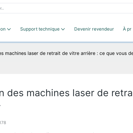
ion
Support technique
Devenir revendeur
À pr
s machines laser de retrait de vitre arrière : ce que vous d
 des machines laser de retrait
r
178