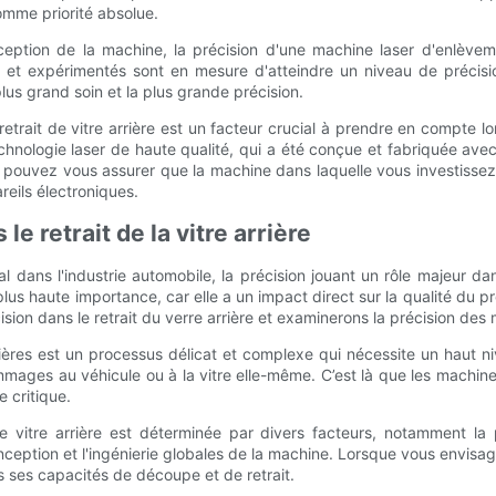
mme priorité absolue.
nception de la machine, la précision d'une machine laser d'enlève
és et expérimentés sont en mesure d'atteindre un niveau de précisio
 plus grand soin et la plus grande précision.
etrait de vitre arrière est un facteur crucial à prendre en compte lo
chnologie laser de haute qualité, qui a été conçue et fabriquée avec 
 pouvez vous assurer que la machine dans laquelle vous investissez o
reils électroniques.
le retrait de la vitre arrière
al dans l'industrie automobile, la précision jouant un rôle majeur da
plus haute importance, car elle a un impact direct sur la qualité du pr
sion dans le retrait du verre arrière et examinerons la précision des m
arrières est un processus délicat et complexe qui nécessite un haut n
mages au véhicule ou à la vitre elle-même. C’est là que les machines
e critique.
 vitre arrière est déterminée par divers facteurs, notamment la 
eption et l'ingénierie globales de la machine. Lorsque vous envisagez
ns ses capacités de découpe et de retrait.