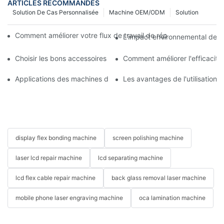
ARTICLES RECOMMANDÉS
Solution De Cas Personnalisée
Machine OEM/ODM
Solution
Comment améliorer votre flux de travail de réparation mobile 
L'impact environnemental des m
Choisir les bons accessoires pour votre machine de réparation 
Comment améliorer l'efficacit
Applications des machines de réparation de téléphones pour le
Les avantages de l'utilisation
display flex bonding machine
screen polishing machine
laser lcd repair machine
lcd separating machine
lcd flex cable repair machine
back glass removal laser machine
mobile phone laser engraving machine
oca lamination machine