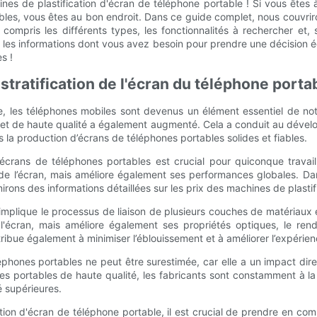
es de plastification d'écran de téléphone portable ! Si vous êtes 
bles, vous êtes au bon endroit. Dans ce guide complet, nous couvri
 compris les différents types, les fonctionnalités à rechercher et,
a les informations dont vous avez besoin pour prendre une décision é
s !
stratification de l'écran du téléphone porta
, les téléphones mobiles sont devenus un élément essentiel de notre
et de haute qualité a également augmenté. Cela a conduit au dével
s la production d’écrans de téléphones portables solides et fiables.
écrans de téléphones portables est crucial pour quiconque travaill
 de l’écran, mais améliore également ses performances globales. Da
nirons des informations détaillées sur les prix des machines de plasti
le implique le processus de liaison de plusieurs couches de matériaux
l'écran, mais améliore également ses propriétés optiques, le renda
ue également à minimiser l’éblouissement et à améliorer l’expérience
éphones portables ne peut être surestimée, car elle a un impact direct
s portables de haute qualité, les fabricants sont constamment à l
é supérieures.
cation d'écran de téléphone portable, il est crucial de prendre en co