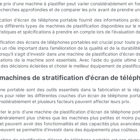
 Le prix d'une machine à plastifier peut varier considérablement en fo
echerches approfondies et de comparer les prix avant de prendre une
cation d'écran de téléphone portable fournit des informations préc
es différents types de machines de plastification disponibles sur le m
stiques et spécifications à prendre en compte lors de l'évaluation de
fication des écrans de téléphones portables est crucial pour toute p
n rôle important dans l’amélioration de la qualité et de la durabilit
rsqu'il s'agit d'investir dans une machine de plastification d'écran 
tions de la machine sont essentiels. Avec l'aide du guide ultime 
des décisions éclairées et choisir le meilleur équipement de plastific
s machines de stratification d'écran de télé
e portable sont des outils essentiels dans la fabrication et la ré
es pour relier les différentes couches d’un écran de téléphone portab
sidérablement et plusieurs facteurs peuvent affecter leurs prix.
ter le prix d'une machine de plastification d'écran de téléphone port
énéralement plus chères que les machines plus petites et moins pui
et peuvent avoir des fonctionnalités et des capacités plus avancées
i peuvent se permettre d'investir dans des équipements plus coûteux.
achine de plastification d’écran de téléphone portable est son nive