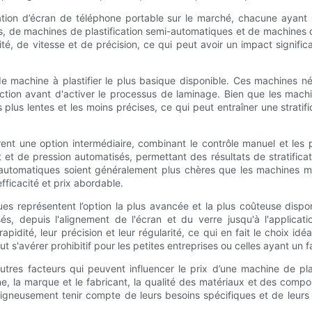
ation d’écran de téléphone portable sur le marché, chacune ayant s
, de machines de plastification semi-automatiques et de machines 
té, de vitesse et de précision, ce qui peut avoir un impact significa
de machine à plastifier le plus basique disponible. Ces machines n
ection avant d'activer le processus de laminage. Bien que les machi
 plus lentes et les moins précises, ce qui peut entraîner une strati
ent une option intermédiaire, combinant le contrôle manuel et les
t de pression automatisés, permettant des résultats de stratificat
utomatiques soient généralement plus chères que les machines man
fficacité et prix abordable.
s représentent l’option la plus avancée et la plus coûteuse dispo
sés, depuis l'alignement de l'écran et du verre jusqu'à l'applica
pidité, leur précision et leur régularité, ce qui en fait le choix id
t s'avérer prohibitif pour les petites entreprises ou celles ayant un 
utres facteurs qui peuvent influencer le prix d’une machine de pla
ine, la marque et le fabricant, la qualité des matériaux et des compo
igneusement tenir compte de leurs besoins spécifiques et de leurs 