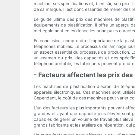
machine, ses spécifications et, bien sûr, son prix.
de sa marque. Il est donc essentiel de mener des r
Le guide ultime des prix des machines de plastifi
équipements de plastification. Il offre un aperçu d
met également en évidence les principales caractéri
En conclusion, comprendre l’importance de la plasti
téléphones mobiles. Le processus de laminage joue u
un aspect essentiel du processus de production. Lo
un examen du prix, des capacités et des spécifica
téléphone portable, les fabricants peuvent prendre 
- Facteurs affectant les prix de
Les machines de plastification d'écran de téléphon
appareils électroniques. Ces machines sont utilisé
Cependant, le coût de ces machines peut varier con
L'un des facteurs les plus importants pouvant affec
grandes et ayant une capacité plus élevée sont g
capables de gérer un volume de travail plus élevé 
grands fabricants et les ateliers de réparation, qu
Un autre facteur qui peut affecter le prix d’une m