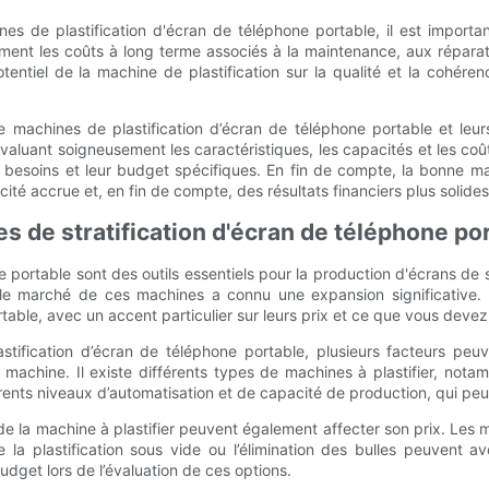
nes de plastification d'écran de téléphone portable, il est import
ement les coûts à long terme associés à la maintenance, aux réparat
tiel de la machine de plastification sur la qualité et la cohérence 
 machines de plastification d’écran de téléphone portable et leurs 
 évaluant soigneusement les caractéristiques, les capacités et les co
s besoins et leur budget spécifiques. En fin de compte, la bonne mac
cité accrue et, en fin de compte, des résultats financiers plus solides
s de stratification d'écran de téléphone po
e portable sont des outils essentiels pour la production d'écrans d
, le marché de ces machines a connu une expansion significative. 
table, avec un accent particulier sur leurs prix et ce que vous devez
tification d’écran de téléphone portable, plusieurs facteurs peuv
e machine. Il existe différents types de machines à plastifier, n
nts niveaux d’automatisation et de capacité de production, qui peuve
és de la machine à plastifier peuvent également affecter son prix. Le
 la plastification sous vide ou l’élimination des bulles peuvent av
dget lors de l’évaluation de ces options.