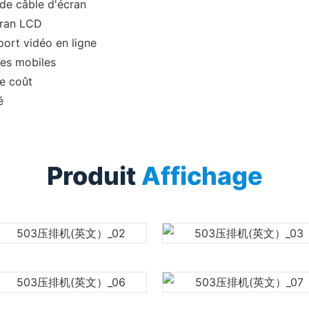
 de câble d'écran
cran LCD
port vidéo en ligne
nes mobiles
le coût
é
Produit
Affichage