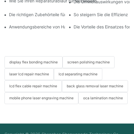
Wie Sie Ihren Reparaturablauf für Mobiltelefone mit moderner 
Die Umweltauswirkungen von T
Die richtigen Zubehörteile für Ihr Handy-Bildschirmreparaturge
So steigern Sie die Effizienz 
Anwendungsbereiche von Handy-Reparaturmaschinen bei Bilds
Die Vorteile des Einsatzes for
display flex bonding machine
screen polishing machine
laser lcd repair machine
lcd separating machine
lcd flex cable repair machine
back glass removal laser machine
mobile phone laser engraving machine
oca lamination machine