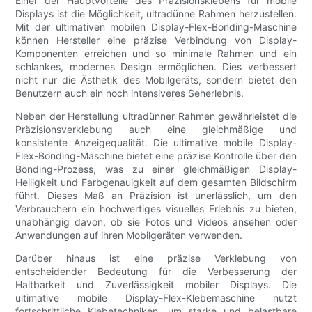
Einer der Hauptvorteile des Präzisionsklebens für mobile
Displays ist die Möglichkeit, ultradünne Rahmen herzustellen.
Mit der ultimativen mobilen Display-Flex-Bonding-Maschine
können Hersteller eine präzise Verbindung von Display-
Komponenten erreichen und so minimale Rahmen und ein
schlankes, modernes Design ermöglichen. Dies verbessert
nicht nur die Ästhetik des Mobilgeräts, sondern bietet den
Benutzern auch ein noch intensiveres Seherlebnis.
Neben der Herstellung ultradünner Rahmen gewährleistet die
Präzisionsverklebung auch eine gleichmäßige und
konsistente Anzeigequalität. Die ultimative mobile Display-
Flex-Bonding-Maschine bietet eine präzise Kontrolle über den
Bonding-Prozess, was zu einer gleichmäßigen Display-
Helligkeit und Farbgenauigkeit auf dem gesamten Bildschirm
führt. Dieses Maß an Präzision ist unerlässlich, um den
Verbrauchern ein hochwertiges visuelles Erlebnis zu bieten,
unabhängig davon, ob sie Fotos und Videos ansehen oder
Anwendungen auf ihren Mobilgeräten verwenden.
Darüber hinaus ist eine präzise Verklebung von
entscheidender Bedeutung für die Verbesserung der
Haltbarkeit und Zuverlässigkeit mobiler Displays. Die
ultimative mobile Display-Flex-Klebemaschine nutzt
fortschrittliche Klebetechniken, um starke und belastbare