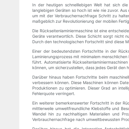
In der heutigen schnelllebigen Welt hat sich di
langlebigen Geräten so hoch ist wie nie zuvor. Au
um mit der Verbrauchernachfrage Schritt zu halten
maßgeblich zur Revolutionierung der mobilen Fert
Die Rückseitenlaminiermaschine ist eine entscheid
Geräte verantwortlich. Diese Schicht sorgt nicht n
Durch den technologischen Fortschritt sind diese 
Einer der bedeutendsten Fortschritte in der Rück
Laminierungsprozess mit minimalem menschlichen Ei
führt. Automatisierte Rückseitenlaminiermaschine
können, um sicherzustellen, dass jedes Gerät den h
Darüber hinaus haben Fortschritte beim maschinell
verbessern können. Diese Maschinen können Daten
Produktionen zu optimieren. Dieser Grad an intelli
Fehlerquote verringert.
Ein weiterer bemerkenswerter Fortschritt in der Rü
mittlerweile umweltfreundliche Klebstoffe und Be
Wandel hin zu nachhaltigen Materialien und Proz
Verbrauchernachfrage nach umweltbewussten Prod
Darüber hinaus hat die Integration fortschrittl