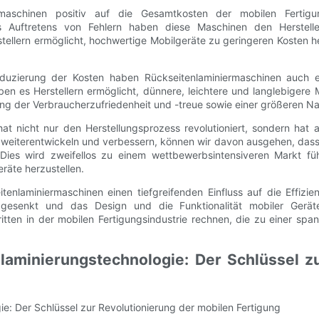
maschinen positiv auf die Gesamtkosten der mobilen Fertigu
 Auftretens von Fehlern haben diese Maschinen den Herstell
tellern ermöglicht, hochwertige Mobilgeräte zu geringeren Kosten he
duzierung der Kosten haben Rückseitenlaminiermaschinen auch 
ben es Herstellern ermöglicht, dünnere, leichtere und langlebigere 
rung der Verbraucherzufriedenheit und -treue sowie einer größeren 
at nicht nur den Herstellungsprozess revolutioniert, sondern hat
weiterentwickeln und verbessern, können wir davon ausgehen, dass s
ies wird zweifellos zu einem wettbewerbsintensiveren Markt füh
räte herzustellen.
nlaminiermaschinen einen tiefgreifenden Einfluss auf die Effizie
en gesenkt und das Design und die Funktionalität mobiler Gerä
ritten in der mobilen Fertigungsindustrie rechnen, die zu einer sp
enlaminierungstechnologie: Der Schlüssel z
ie: Der Schlüssel zur Revolutionierung der mobilen Fertigung