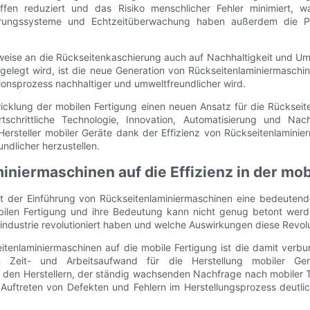
fen reduziert und das Risiko menschlicher Fehler minimiert, w
euerungssysteme und Echtzeitüberwachung haben außerdem die Pr
ise an die Rückseitenkaschierung auch auf Nachhaltigkeit und Umwe
gelegt wird, ist die neue Generation von Rückseitenlaminiermaschin
onsprozess nachhaltiger und umweltfreundlicher wird.
cklung der mobilen Fertigung einen neuen Ansatz für die Rückseiten
rtschrittliche Technologie, Innovation, Automatisierung und Nach
ersteller mobiler Geräte dank der Effizienz von Rückseitenlaminier
ndlicher herzustellen.
iniermaschinen auf die Effizienz in der mob
it der Einführung von Rückseitenlaminiermaschinen eine bedeutend
 mobilen Fertigung und ihre Bedeutung kann nicht genug betont werd
industrie revolutioniert haben und welche Auswirkungen diese Revolu
tenlaminiermaschinen auf die mobile Fertigung ist die damit verbu
en Zeit- und Arbeitsaufwand für die Herstellung mobiler Ger
es den Herstellern, der ständig wachsenden Nachfrage nach mobiler 
Auftreten von Defekten und Fehlern im Herstellungsprozess deutlich