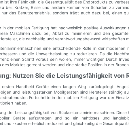
en ist ihre Fähigkeit, die Gesamtqualität des Endprodukts zu verbe
zu bei, Kratzer, Risse und andere Formen von Schäden zu verhinde
t nur das Benutzererlebnis, sondern trägt auch dazu bei, einen gu
 in der mobilen Fertigung hat nachweislich positive Auswirkungen
diese Maschinen dazu bei, Abfall zu minimieren und den gesamt
r Hersteller, die nachhaltig und verantwortungsbewusst wirtschaften 
enlaminiermaschinen eine entscheidende Rolle in der modernen m
 verbessern und die Umweltbelastung zu reduzieren. Da die Nachfr
urrenz einen Schritt voraus sein wollen, immer wichtiger. Durch Inve
gen des Marktes gerecht werden und eine starke Position in der Bran
gung: Nutzen Sie die Leistungsfähigkeit vo
r ersten Handheld-Geräte einen langen Weg zurückgelegt. Angesi
bigen und leistungsstarken Mobilgeräten sind Hersteller ständig au
 bedeutendsten Fortschritte in der mobilen Fertigung war der Einsat
tioniert haben.
tzung der Leistungsfähigkeit von Rückseitenlaminiermaschinen. Diese
obiler Geräte aufzutragen und so ein nahtloses und langlebig
t und -kosten erheblich reduziert und gleichzeitig die Gesamtqualit