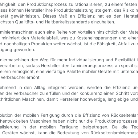
ähigkeit, den Produktionsprozess zu rationalisieren, zu einem feste
s können Hersteller ihre Produktionsleistung steigern, das Risiko 
erät gewährleisten. Dieses Maß an Effizienz hat es den Herste
öchsten Qualitäts- und Haltbarkeitsstandards einzuhalten.
miniermaschinen auch eine Reihe von Vorteilen hinsichtlich der Mat
 minimiert den Materialabfall, was zu Kosteneinsparungen und einem
nachhaltigen Produkten weiter wächst, ist die Fähigkeit, Abfall zu
rtigung geworden.
niermaschinen den Weg für mehr Individualisierung und Flexibilität
n verarbeiten, sodass Hersteller den Laminierungsprozess an spezif
ellern ermöglicht, eine vielfältige Palette mobiler Geräte mit unters
 Verbraucher erhöht.
ehmend in den Alltag integriert werden, werden die Effizienz un
 der Verbraucher zu erfüllen und der Konkurrenz einen Schritt vorau
chrittlichen Maschinen, damit Hersteller hochwertige, langlebige und
lution der mobilen Fertigung durch die Effizienz von Rückseitenla
chentwickelten Maschinen haben nicht nur die Produktionsprozesse
dualisierung in der mobilen Fertigung beigetragen. Da die Te
Geräten wächst, kann die Bedeutung von Rückseitenlaminiermasch