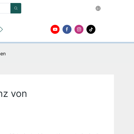
en
Um
Kontakt
nen
nz von