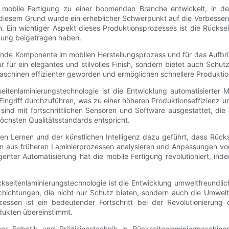
e mobile Fertigung zu einer boomenden Branche entwickelt, in d
s diesem Grund wurde ein erheblicher Schwerpunkt auf die Verbesser
. Ein wichtiger Aspekt dieses Produktionsprozesses ist die Rückseit
igung beigetragen haben.
ende Komponente im mobilen Herstellungsprozess und für das Aufbri
ur für ein elegantes und stilvolles Finish, sondern bietet auch Sch
Maschinen effizienter geworden und ermöglichen schnellere Produktio
seitenlaminierungstechnologie ist die Entwicklung automatisierter
ngriff durchzuführen, was zu einer höheren Produktionseffizienz u
n sind mit fortschrittlichen Sensoren und Software ausgestattet, d
öchsten Qualitätsstandards entspricht.
en Lernen und der künstlichen Intelligenz dazu geführt, dass Rückse
 aus früheren Laminierprozessen analysieren und Anpassungen vorn
genter Automatisierung hat die mobile Fertigung revolutioniert, ind
ckseitenlaminierungstechnologie ist die Entwicklung umweltfreundli
schichtungen, die nicht nur Schutz bieten, sondern auch die Umwelt
essen ist ein bedeutender Fortschritt bei der Revolutionierung
ukten übereinstimmt.
icher Robotik und Präzisionstechnik in Rückseitenlaminiermaschine