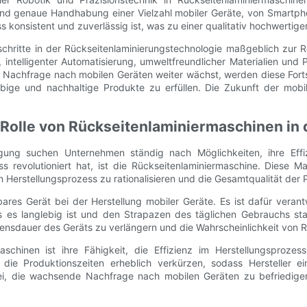
und genaue Handhabung einer Vielzahl mobiler Geräte, von Smartpho
s konsistent und zuverlässig ist, was zu einer qualitativ hochwertige
chritte in der Rückseitenlaminierungstechnologie maßgeblich zur R
intelligenter Automatisierung, umweltfreundlicher Materialien und P
 Nachfrage nach mobilen Geräten weiter wächst, werden diese Fortsc
bige und nachhaltige Produkte zu erfüllen. Die Zukunft der mobil
e Rolle von Rückseitenlaminiermaschinen in 
gung suchen Unternehmen ständig nach Möglichkeiten, ihre Effiz
ss revolutioniert hat, ist die Rückseitenlaminiermaschine. Diese M
 Herstellungsprozess zu rationalisieren und die Gesamtqualität der
bares Gerät bei der Herstellung mobiler Geräte. Es ist dafür verant
s es langlebig ist und den Strapazen des täglichen Gebrauchs stan
bensdauer des Geräts zu verlängern und die Wahrscheinlichkeit von
aschinen ist ihre Fähigkeit, die Effizienz im Herstellungsproz
ie Produktionszeiten erheblich verkürzen, sodass Hersteller e
bei, die wachsende Nachfrage nach mobilen Geräten zu befriedige