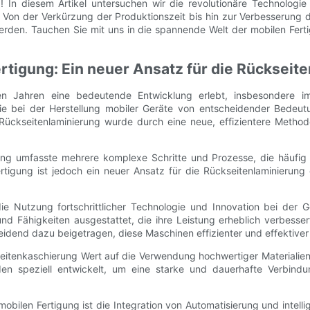
! In diesem Artikel untersuchen wir die revolutionäre Technologie
. Von der Verkürzung der Produktionszeit bis hin zur Verbesserung d
 werden. Tauchen Sie mit uns in die spannende Welt der mobilen Fer
ertigung: Ein neuer Ansatz für die Rückseit
ten Jahren eine bedeutende Entwicklung erlebt, insbesondere im 
ie bei der Herstellung mobiler Geräte von entscheidender Bedeutu
 Rückseitenlaminierung wurde durch eine neue, effizientere Methode
rung umfasste mehrere komplexe Schritte und Prozesse, die häufig
rtigung ist jedoch ein neuer Ansatz für die Rückseitenlaminierung 
ie Nutzung fortschrittlicher Technologie und Innovation bei der 
d Fähigkeiten ausgestattet, die ihre Leistung erheblich verbessert 
idend dazu beigetragen, diese Maschinen effizienter und effektive
eitenkaschierung Wert auf die Verwendung hochwertiger Materialien 
den speziell entwickelt, um eine starke und dauerhafte Verbind
mobilen Fertigung ist die Integration von Automatisierung und intell