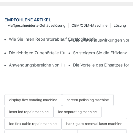
EMPFOHLENE ARTIKEL
Maßgeschneiderte Gehäuselösung
OEM/ODM-Maschine
Lösung
Wie Sie Ihren Reparaturablauf für Mobiltelefone mit moderner 
Die Umweltauswirkungen von T
Die richtigen Zubehörteile für Ihr Handy-Bildschirmreparaturge
So steigern Sie die Effizienz 
Anwendungsbereiche von Handy-Reparaturmaschinen bei Bilds
Die Vorteile des Einsatzes for
display flex bonding machine
screen polishing machine
laser lcd repair machine
lcd separating machine
lcd flex cable repair machine
back glass removal laser machine