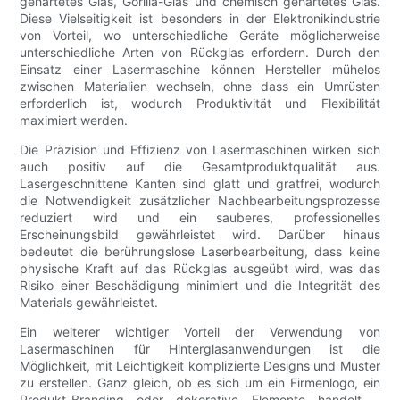
gehärtetes Glas, Gorilla-Glas und chemisch gehärtetes Glas.
Diese Vielseitigkeit ist besonders in der Elektronikindustrie
von Vorteil, wo unterschiedliche Geräte möglicherweise
unterschiedliche Arten von Rückglas erfordern. Durch den
Einsatz einer Lasermaschine können Hersteller mühelos
zwischen Materialien wechseln, ohne dass ein Umrüsten
erforderlich ist, wodurch Produktivität und Flexibilität
maximiert werden.
Die Präzision und Effizienz von Lasermaschinen wirken sich
auch positiv auf die Gesamtproduktqualität aus.
Lasergeschnittene Kanten sind glatt und gratfrei, wodurch
die Notwendigkeit zusätzlicher Nachbearbeitungsprozesse
reduziert wird und ein sauberes, professionelles
Erscheinungsbild gewährleistet wird. Darüber hinaus
bedeutet die berührungslose Laserbearbeitung, dass keine
physische Kraft auf das Rückglas ausgeübt wird, was das
Risiko einer Beschädigung minimiert und die Integrität des
Materials gewährleistet.
Ein weiterer wichtiger Vorteil der Verwendung von
Lasermaschinen für Hinterglasanwendungen ist die
Möglichkeit, mit Leichtigkeit komplizierte Designs und Muster
zu erstellen. Ganz gleich, ob es sich um ein Firmenlogo, ein
Produkt-Branding oder dekorative Elemente handelt –