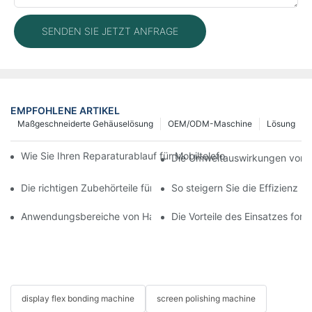
SENDEN SIE JETZT ANFRAGE
EMPFOHLENE ARTIKEL
Maßgeschneiderte Gehäuselösung
OEM/ODM-Maschine
Lösung
Wie Sie Ihren Reparaturablauf für Mobiltelefone mit moderner 
Die Umweltauswirkungen von T
Die richtigen Zubehörteile für Ihr Handy-Bildschirmreparaturge
So steigern Sie die Effizienz 
Anwendungsbereiche von Handy-Reparaturmaschinen bei Bilds
Die Vorteile des Einsatzes for
display flex bonding machine
screen polishing machine