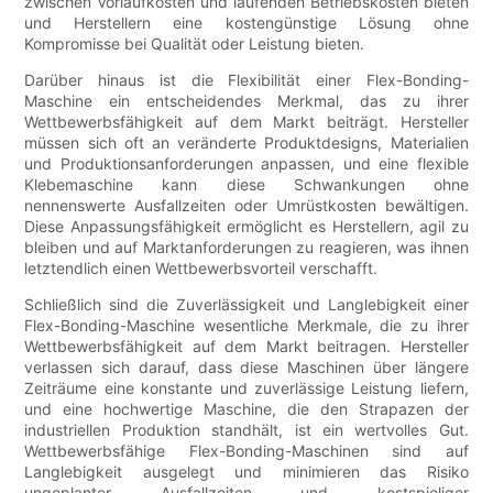
zwischen Vorlaufkosten und laufenden Betriebskosten bieten
und Herstellern eine kostengünstige Lösung ohne
Kompromisse bei Qualität oder Leistung bieten.
Darüber hinaus ist die Flexibilität einer Flex-Bonding-
Maschine ein entscheidendes Merkmal, das zu ihrer
Wettbewerbsfähigkeit auf dem Markt beiträgt. Hersteller
müssen sich oft an veränderte Produktdesigns, Materialien
und Produktionsanforderungen anpassen, und eine flexible
Klebemaschine kann diese Schwankungen ohne
nennenswerte Ausfallzeiten oder Umrüstkosten bewältigen.
Diese Anpassungsfähigkeit ermöglicht es Herstellern, agil zu
bleiben und auf Marktanforderungen zu reagieren, was ihnen
letztendlich einen Wettbewerbsvorteil verschafft.
Schließlich sind die Zuverlässigkeit und Langlebigkeit einer
Flex-Bonding-Maschine wesentliche Merkmale, die zu ihrer
Wettbewerbsfähigkeit auf dem Markt beitragen. Hersteller
verlassen sich darauf, dass diese Maschinen über längere
Zeiträume eine konstante und zuverlässige Leistung liefern,
und eine hochwertige Maschine, die den Strapazen der
industriellen Produktion standhält, ist ein wertvolles Gut.
Wettbewerbsfähige Flex-Bonding-Maschinen sind auf
Langlebigkeit ausgelegt und minimieren das Risiko
ungeplanter Ausfallzeiten und kostspieliger