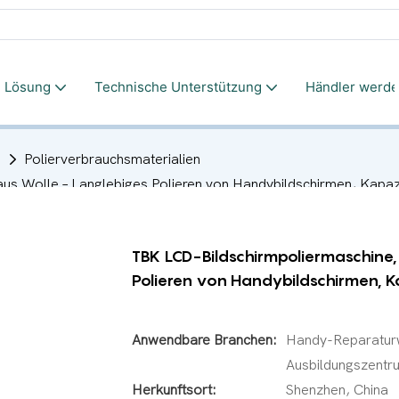
Lösung
Technische Unterstützung
Händler werd
m
Polierverbrauchsmaterialien
aus Wolle – Langlebiges Polieren von Handybildschirmen, Kapaz
TBK LCD-Bildschirmpoliermaschine,
Polieren von Handybildschirmen, K
Anwendbare Branchen:
Handy-Reparaturw
Ausbildungszentr
Herkunftsort:
Shenzhen, China