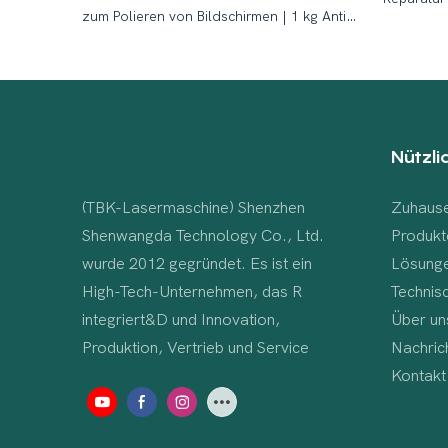
zum Polieren von Bildschirmen | 1 kg Anti-
Telefonbi
Fingerabdruck-Lösung
Nützli
(TBK-Lasermaschine) Shenzhen
Zuhaus
Shenwangda Technology Co., Ltd.
Produkt
wurde 2012 gegründet. Es ist ein
Lösung
High-Tech-Unternehmen, das R
Technis
integriert&D und Innovation,
Über un
Produktion, Vertrieb und Service
Nachric
Kontakt