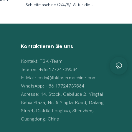
Schleifmaschine (2/4/8/16) für die
Kratzerreparatur von Handybildschirmen
Kontaktieren Sie uns
Kontakt: TBK -Team
Telefon: +86 17724739584
E-Mail: colin@tbklasermachine.com
WhatsApp: +86 17724739584
Adresse: 14. Stock, Gebäude 2, Yingtai
Kehui Plaza, Nr. 8 Yingtai Road, Dalang
Street, Distrikt Longhua, Shenzhen,
Guangdong, China