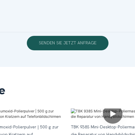
SENDEN SIE JETZT ANFRAGE
e
moxid-Polierpulver | 500 g zur
TBK 938S Mini-Desktop-Poliermas
 von Kratzern auf
die Reparatur von Handybildschi