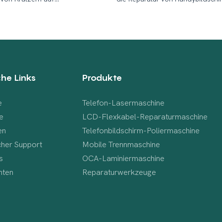
ldschirmen
che Links
Produkte
e
Telefon-Lasermaschine
e
LCD-Flexkabel-Reparaturmaschine
en
Telefonbildschirm-Poliermaschine
cher Support
Mobile Trennmaschine
s
OCA-Laminiermaschine
hten
Reparaturwerkzeuge