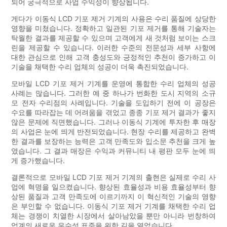
되어 궁극적으로 사업 수익성이 향상됩니다.
게다가 이동식 LCD 기포 제거 기계의 사용은 수리 품질에 상당한
영향을 미쳤습니다. 정확하고 일관된 기포 제거를 통해 기술자는
탁월한 결과를 제공할 수 있으며 고객에게 새 것처럼 보이는 스크
린을 제공할 수 있습니다. 이러한 수준의 전문성과 세부 사항에
대한 관심으로 인해 고객 충성도와 긍정적인 추천이 증가하고 이
기술을 채택한 수리 업체의 성공이 더욱 촉진되었습니다.
모바일 LCD 기포 제거 기계를 운영에 통합한 수리 업체의 성공
사례는 많습니다. 그러한 예 중 하나가 번화한 도시 지역의 소규
모 전자 수리점의 사례입니다. 기술을 도입하기 전에 이 공장은
수요를 따라잡는 데 어려움을 겪었고 종종 기포 제거 결과가 좋지
않은 문제에 직면했습니다. 그러나 이동식 기계에 투자한 후 매장
의 사업은 눈에 띄게 반전되었습니다. 현장 수리를 제공하고 완벽
한 결과를 보장하는 능력은 고객 만족도와 입소문 추천을 크게 높
였습니다. 그 결과 매장은 수익과 커뮤니티 내 평판 모두 눈에 띄
게 증가했습니다.
결론적으로 모바일 LCD 기포 제거 기계의 출현은 실제로 수리 사
업에 혁명을 일으켰습니다. 향상된 효율성과 비용 효율성부터 향
상된 품질과 고객 만족도에 이르기까지 이 혁신적인 기술의 영향
은 부인할 수 없습니다. 이동식 기포 제거 기계를 채택한 수리 업
체는 경쟁이 치열한 시장에서 살아남았을 뿐만 아니라 번창하여
업계의 새로운 우수성 표준을 위한 길을 열었습니다.