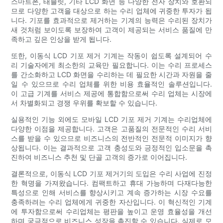
스마트폰, 태블릿, 기타 LCD 화면 등 다양한 전자 장치와 호환되
므로 다양한 고객을 대상으로 하는 수리 업체에 귀중한 투자가 됩
니다. 기포를 효과적으로 제거하는 기계의 능력은 수리된 장치가
새 것처럼 보이도록 보장하여 고객이 제공되는 서비스 품질에 만
족하고 깊은 인상을 받게 됩니다.
또한, 이동식 LCD 기포 제거 기계는 작동이 쉽도록 설계되어 수
리 기술자에게 최소한의 교육만 필요합니다. 이는 수리 프로세스
를 간소화하고 LCD 화면을 수리하는 데 필요한 시간과 자원을 줄
일 수 있으므로 수리 업체를 위한 비용 효율적인 솔루션입니다.
이 고급 기계를 서비스 제공에 통합함으로써 수리 업체는 시장에
서 차별화되고 경쟁 우위를 확보할 수 있습니다.
실용적인 기능 외에도 모바일 LCD 기포 제거 기계는 수리업체에
다양한 이점을 제공합니다. 고객은 고품질의 전문적인 수리 서비
스를 받을 수 있으므로 비즈니스의 전반적인 전문적 이미지가 향
상됩니다. 이는 결과적으로 고객 충성도와 긍정적인 입소문을 촉
진하여 비즈니스 추천 및 단골 고객의 증가로 이어집니다.
결론적으로, 이동식 LCD 기포 제거기의 도입은 수리 사업에 진정
한 혁명을 가져왔습니다. 컴팩트하고 휴대 가능하며 다재다능한
특성으로 인해 서비스를 향상시키고 계속 증가하는 시장 수요를
충족하려는 수리 업체에게 귀중한 자산입니다. 이 혁신적인 기계
에 투자함으로써 수리업체는 평판을 높이고 운영 효율성을 개선
하며 궁극적으로 비즈니스 성장을 촉진할 수 있습니다. 실제로 모