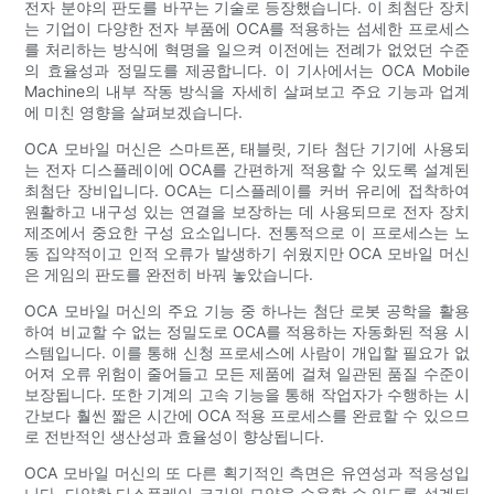
전자 분야의 판도를 바꾸는 기술로 등장했습니다. 이 최첨단 장치
는 기업이 다양한 전자 부품에 OCA를 적용하는 섬세한 프로세스
를 처리하는 방식에 혁명을 일으켜 이전에는 전례가 없었던 수준
의 효율성과 정밀도를 제공합니다. 이 기사에서는 OCA Mobile
Machine의 내부 작동 방식을 자세히 살펴보고 주요 기능과 업계
에 미친 영향을 살펴보겠습니다.
OCA 모바일 머신은 스마트폰, 태블릿, 기타 첨단 기기에 사용되
는 전자 디스플레이에 OCA를 간편하게 적용할 수 있도록 설계된
최첨단 장비입니다. OCA는 디스플레이를 커버 유리에 접착하여
원활하고 내구성 있는 연결을 보장하는 데 사용되므로 전자 장치
제조에서 중요한 구성 요소입니다. 전통적으로 이 프로세스는 노
동 집약적이고 인적 오류가 발생하기 쉬웠지만 OCA 모바일 머신
은 게임의 판도를 완전히 바꿔 놓았습니다.
OCA 모바일 머신의 주요 기능 중 하나는 첨단 로봇 공학을 활용
하여 비교할 수 없는 정밀도로 OCA를 적용하는 자동화된 적용 시
스템입니다. 이를 통해 신청 프로세스에 사람이 개입할 필요가 없
어져 오류 위험이 줄어들고 모든 제품에 걸쳐 일관된 품질 수준이
보장됩니다. 또한 기계의 고속 기능을 통해 작업자가 수행하는 시
간보다 훨씬 짧은 시간에 OCA 적용 프로세스를 완료할 수 있으므
로 전반적인 생산성과 효율성이 향상됩니다.
OCA 모바일 머신의 또 다른 획기적인 측면은 유연성과 적응성입
니다. 다양한 디스플레이 크기와 모양을 수용할 수 있도록 설계되