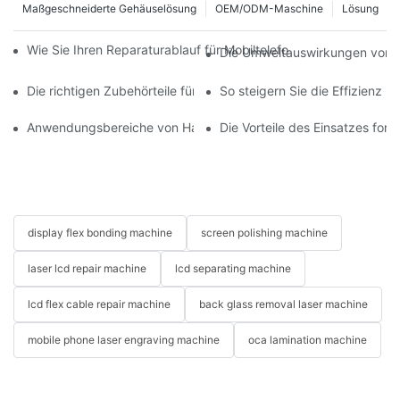
Maßgeschneiderte Gehäuselösung
OEM/ODM-Maschine
Lösung
Wie Sie Ihren Reparaturablauf für Mobiltelefone mit moderner 
Die Umweltauswirkungen von T
Die richtigen Zubehörteile für Ihr Handy-Bildschirmreparaturge
So steigern Sie die Effizienz 
Anwendungsbereiche von Handy-Reparaturmaschinen bei Bilds
Die Vorteile des Einsatzes for
display flex bonding machine
screen polishing machine
laser lcd repair machine
lcd separating machine
lcd flex cable repair machine
back glass removal laser machine
mobile phone laser engraving machine
oca lamination machine