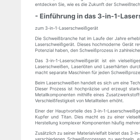
entdecken Sie, wie es die Zukunft der Schweißtechn
- Einführung in das 3-in-1-Lase
zum 3-in-1-Laserschweißgerät
Die Schweißbranche hat im Laufe der Jahre erhebl
Laserschweißgerät. Dieses hochmoderne Gerät rev
Potenzial haben, den Schweißprozess in zahlreiche
Das 3-in-1-Laserschweißgerät ist ein vielseiti
Laserschweißen, Laserlöten und Laserhärten durch
macht separate Maschinen für jeden Schweißprozes
Beim Laserschweißen handelt es sich um eine Tech
Dieser Prozess ist hochpräzise und erzeugt sta
Metallkomponenten mithilfe eines Zusatzwerkstof
Verschleißfestigkeit von Metallteilen erhöht.
Einer der Hauptvorteile des 3-in-1-Laserschweißger
Kupfer und Titan. Dies macht es zu einer vielse
Herstellung komplexer Komponenten häufig mehrer
Zusätzlich zu seiner Materialvielfalt bietet das 3
verschiedenen Schweißprozessen zu wechseln, ermö