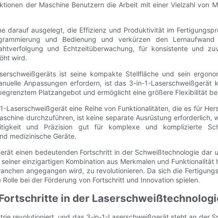
onen der Maschine Benutzern die Arbeit mit einer Vielzahl von Mat
 darauf ausgelegt, die Effizienz und Produktivität im Fertigungspr
 Programmierung und Bedienung und verkürzen den Lernaufwand
Nahtverfolgung und Echtzeitüberwachung, für konsistente und zu
öht wird.
aserschweißgeräts ist seine kompakte Stellfläche und sein ergo
manuelle Anpassungen erfordern, ist das 3-in-1-Laserschweißgerät
 begrenztem Platzangebot und ermöglicht eine größere Flexibilität be
1-Laserschweißgerät eine Reihe von Funktionalitäten, die es für Herst
aschine durchzuführen, ist keine separate Ausrüstung erforderlich, 
eitigkeit und Präzision gut für komplexe und komplizierte Sc
nd medizinische Geräte.
t einen bedeutenden Fortschritt in der Schweißtechnologie dar und 
seiner einzigartigen Kombination aus Merkmalen und Funktionalität h
nchen angegangen wird, zu revolutionieren. Da sich die Fertigungsl
Rolle bei der Förderung von Fortschritt und Innovation spielen.
ortschritte in der Laserschweißtechnologi
ie revolutioniert, und das 3-in-1-Laserschweißgerät steht an der Spit