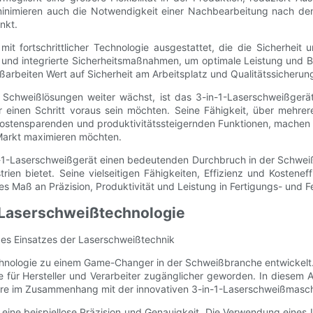
minimieren auch die Notwendigkeit einer Nachbearbeitung nach de
nkt.
it fortschrittlicher Technologie ausgestattet, die die Sicherheit 
und integrierte Sicherheitsmaßnahmen, um optimale Leistung und B
ßarbeiten Wert auf Sicherheit am Arbeitsplatz und Qualitätssicherun
n Schweißlösungen weiter wächst, ist das 3-in-1-Laserschweißger
einen Schritt voraus sein möchten. Seine Fähigkeit, über mehrer
ostensparenden und produktivitätssteigernden Funktionen, machen es 
 Markt maximieren möchten.
-1-Laserschweißgerät einen bedeutenden Durchbruch in der Schweiß
strien bietet. Seine vielseitigen Fähigkeiten, Effizienz und Koste
 Maß an Präzision, Produktivität und Leistung in Fertigungs- und 
r Laserschweißtechnologie
 des Einsatzes der Laserschweißtechnik
echnologie zu einem Game-Changer in der Schweißbranche entwickelt.
gie für Hersteller und Verarbeiter zugänglicher geworden. In diesem 
ere im Zusammenhang mit der innovativen 3-in-1-Laserschweißmasch
t eine beispiellose Präzision und Genauigkeit. Die Verwendung eines 