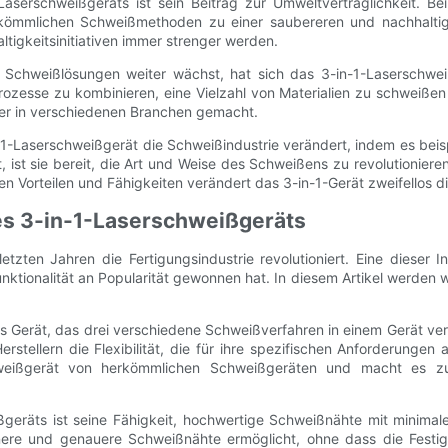
Laserschweißgeräts ist sein Beitrag zur Umweltverträglichkeit. B
kömmlichen Schweißmethoden zu einer saubereren und nachhaltige
tigkeitsinitiativen immer strenger werden.
n Schweißlösungen weiter wächst, hat sich das 3-in-1-Laserschw
ozesse zu kombinieren, eine Vielzahl von Materialien zu schweißen 
ler in verschiedenen Branchen gemacht.
Laserschweißgerät die Schweißindustrie verändert, indem es beispiell
, ist sie bereit, die Art und Weise des Schweißens zu revolutionier
hen Vorteilen und Fähigkeiten verändert das 3-in-1-Gerät zweifellos 
des 3-in-1-Laserschweißgeräts
etzten Jahren die Fertigungsindustrie revolutioniert. Eine dieser 
nktionalität an Popularität gewonnen hat. In diesem Artikel werden 
s Gerät, das drei verschiedene Schweißverfahren in einem Gerät ver
tellern die Flexibilität, die für ihre spezifischen Anforderunge
schweißgerät von herkömmlichen Schweißgeräten und macht es zu 
ißgeräts ist seine Fähigkeit, hochwertige Schweißnähte mit minimal
nere und genauere Schweißnähte ermöglicht, ohne dass die Festigk