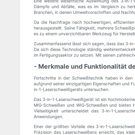
Eine weitere wesentliche Auswirkung des 3-in-1-
Dämpfe und Abfälle, was es im Vergleich zu her
Branchen, in denen Umweltvorschriften und Nachhal
Da die Nachfrage nach hochwertigen, effiziente
herausgestellt. Seine Fähigkeit, mehrere Schweißpr
es zu einem unverzichtbaren Werkzeug für Herstel
Zusammenfassend lässt sich sagen, dass das 3-in-1-
Da sich diese Technologie ständig weiterentwickelt
im Fertigungssektor zu setzen. Mit seinen zahlreic
- Merkmale und Funktionalität 
Fortschritte in der Schweißtechnik haben in den l
aufgrund seiner einzigartigen Eigenschaften und Fu
in-1-Laserschweißgeräts untersuchen.
Das 3-in-1-Laserschweißgerät ist ein hochmoderne
MIG-Schweißen und WIG-Schweißen und bieten Hers
Vielseitigkeit unterscheidet das 3-in-1-Laser
Anwendungen.
Einer der größten Vorteile des 3-in-1-Laserschwe
Präzision des Laserschweißens erreicht, das klei