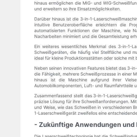
hinaus ermöglichen die MIG- und WIG-Schweißfunkti
und erweitern so ihre Einsatzmöglichkeiten.
Darüber hinaus ist die 3-in-1-Laserschweißmaschine
intuitive Benutzeroberfläche erleichtern die
automatisierten Funktionen der Maschine, wie 
Nacharbeiten minimiert und die Gesamtleistung erh
Ein weiteres wesentliches Merkmal des 3-in-1-L
Schweißgeräten, die häufig viel Stellfläche und 
ideal für kleine Produktionsstätten oder solche mit
Neben seinen innovativen Features bietet das 3-in-
die Fähigkeit, mehrere Schweißprozesse in einer M
hinaus ist die Maschine aufgrund ihrer Viels
Automobilkomponenten, Luft- und Raumfahrtteile u
Zusammenfassend stellt das 3-in-1-Laserschweißgerä
präzise Lösung für ihre Schweißanforderungen. Mit 
und Weise, wie das Schweißen in verschiedenen Bra
1-Laserschweißgerät zweifellos eine entscheidende 
- Zukünftige Anwendungen und F
Die Laserschweißtechnologie hat die Schweißindustr