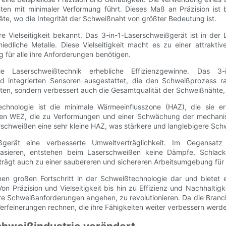
ten mit minimaler Verformung führt. Dieses Maß an Präzision ist 
te, wo die Integrität der Schweißnaht von größter Bedeutung ist.
e Vielseitigkeit bekannt. Das 3-in-1-Laserschweißgerät ist in der 
edliche Metalle. Diese Vielseitigkeit macht es zu einer attraktive
g für alle ihre Anforderungen benötigen.
e Laserschweißtechnik erhebliche Effizienzgewinne. Das 3-in-
 integrierten Sensoren ausgestattet, die den Schweißprozess ra
kosten, sondern verbessert auch die Gesamtqualität der Schweißnäht
ßtechnologie ist die minimale Wärmeeinflusszone (HAZ), die si
ßen WEZ, die zu Verformungen und einer Schwächung der mechanis
schweißen eine sehr kleine HAZ, was stärkere und langlebigere Sch
ißgerät eine verbesserte Umweltverträglichkeit. Im Gegensa
ieren, entstehen beim Laserschweißen keine Dämpfe, Schlacke o
ägt auch zu einer saubereren und sichereren Arbeitsumgebung für 
nen großen Fortschritt in der Schweißtechnologie dar und bietet e
n Präzision und Vielseitigkeit bis hin zu Effizienz und Nachhaltigk
ihre Schweißanforderungen angehen, zu revolutionieren. Da die Bran
erfeinerungen rechnen, die ihre Fähigkeiten weiter verbessern werd