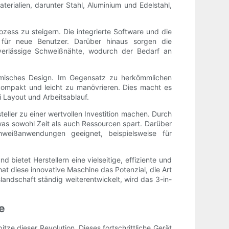
erialien, darunter Stahl, Aluminium und Edelstahl,
ozess zu steigern. Die integrierte Software und die
 für neue Benutzer. Darüber hinaus sorgen die
verlässige Schweißnähte, wodurch der Bedarf an
nomisches Design. Im Gegensatz zu herkömmlichen
 kompakt und leicht zu manövrieren. Dies macht es
i Layout und Arbeitsablauf.
eller zu einer wertvollen Investition machen. Durch
was sowohl Zeit als auch Ressourcen spart. Darüber
hweißanwendungen geeignet, beispielsweise für
bietet Herstellern eine vielseitige, effiziente und
at diese innovative Maschine das Potenzial, die Art
andschaft ständig weiterentwickelt, wird das 3-in-
e
ze dieser Revolution. Dieses fortschrittliche Gerät