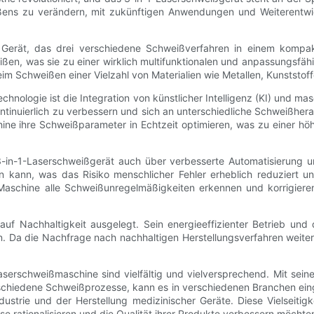
ßens zu verändern, mit zukünftigen Anwendungen und Weiterentwic
es Gerät, das drei verschiedene Schweißverfahren in einem kompa
ßen, was sie zu einer wirklich multifunktionalen und anpassungsfäh
 beim Schweißen einer Vielzahl von Materialien wie Metallen, Kunstst
echnologie ist die Integration von künstlicher Intelligenz (KI) und m
ontinuierlich zu verbessern und sich an unterschiedliche Schweißhe
ne ihre Schweißparameter in Echtzeit optimieren, was zu einer höh
in-1-Laserschweißgerät auch über verbesserte Automatisierung u
 kann, was das Risiko menschlicher Fehler erheblich reduziert und 
chine alle Schweißunregelmäßigkeiten erkennen und korrigieren
auf Nachhaltigkeit ausgelegt. Sein energieeffizienter Betrieb und
Da die Nachfrage nach nachhaltigen Herstellungsverfahren weiter w
serschweißmaschine sind vielfältig und vielversprechend. Mit seine
chiedene Schweißprozesse, kann es in verschiedenen Branchen einge
ndustrie und der Herstellung medizinischer Geräte. Diese Vielseit
se rationalisieren und die Qualität ihrer Produkte verbessern möchte