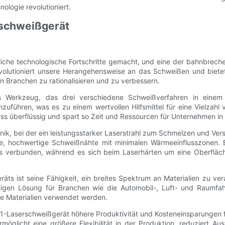
ologie revolutioniert.
rschweißgerät
iche technologische Fortschritte gemacht, und eine der bahnbreche
olutioniert unsere Herangehensweise an das Schweißen und bietet 
n Branchen zu rationalisieren und zu verbessern.
ges Werkzeug, das drei verschiedene Schweißverfahren in einem 
zuführen, was es zu einem wertvollen Hilfsmittel für eine Vielzah
s überflüssig und spart so Zeit und Ressourcen für Unternehmen in 
nik, bei der ein leistungsstarker Laserstrahl zum Schmelzen und V
rke, hochwertige Schweißnähte mit minimalen Wärmeeinflusszonen.
fs verbunden, während es sich beim Laserhärten um eine Oberfläche
äts ist seine Fähigkeit, ein breites Spektrum an Materialien zu ve
itigen Lösung für Branchen wie die Automobil-, Luft- und Raumfah
e Materialien verwendet werden.
-in-1-Laserschweißgerät höhere Produktivität und Kosteneinsparungen
glicht eine größere Flexibilität in der Produktion, reduziert Ausf