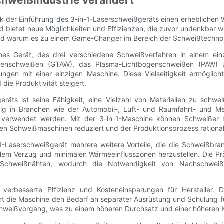
chweißindustrie verändert
k der Einführung des 3-in-1-Laserschweißgeräts einen erheblichen Wa
d bietet neue Möglichkeiten und Effizienzen, die zuvor undenkbar w
und warum es zu einem Game-Changer im Bereich der Schweißtechnol
nes Gerät, das drei verschiedene Schweißverfahren in einem einz
bogenschweißen (GTAW), das Plasma-Lichtbogenschweißen (PAW)
gen mit einer einzigen Maschine. Diese Vielseitigkeit ermöglic
ie Produktivität steigert.
eräts ist seine Fähigkeit, eine Vielzahl von Materialien zu schwe
tig in Branchen wie der Automobil-, Luft- und Raumfahrt- und Me
n verwendet werden. Mit der 3-in-1-Maschine können Schweißer 
en Schweißmaschinen reduziert und der Produktionsprozess rationali
in-1-Laserschweißgerät mehrere weitere Vorteile, die die Schweißb
malem Verzug und minimalen Wärmeeinflusszonen herzustellen. Die Pr
 Schweißnähten, wodurch die Notwendigkeit von Nachschweißar
 verbesserte Effizienz und Kosteneinsparungen für Hersteller. 
ert die Maschine den Bedarf an separater Ausrüstung und Schulung fü
Schweißvorgang, was zu einem höheren Durchsatz und einer höheren K