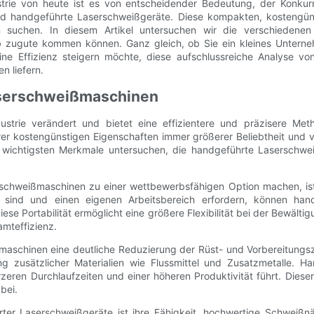
strie von heute ist es von entscheidender Bedeutung, der Konkurr
 sind handgeführte Laserschweißgeräte. Diese kompakten, kostengün
 suchen. In diesem Artikel untersuchen wir die verschiedenen
b zugute kommen können. Ganz gleich, ob Sie ein kleines Unterne
ne Effizienz steigern möchte, diese aufschlussreiche Analyse v
n liefern.
aserschweißmaschinen
ustrie verändert und bietet eine effizientere und präzisere M
rer kostengünstigen Eigenschaften immer größerer Beliebtheit und 
e wichtigsten Merkmale untersuchen, die handgeführte Laserschwe
chweißmaschinen zu einer wettbewerbsfähigen Option machen, ist i
r sind und einen eigenen Arbeitsbereich erfordern, können han
iese Portabilität ermöglicht eine größere Flexibilität bei der Bewäl
mteffizienz.
maschinen eine deutliche Reduzierung der Rüst- und Vorbereitungs
 zusätzlicher Materialien wie Flussmittel und Zusatzmetalle. H
zeren Durchlaufzeiten und einer höheren Produktivität führt. Dieser
bei.
er Laserschweißgeräte ist ihre Fähigkeit, hochwertige Schweißnäh