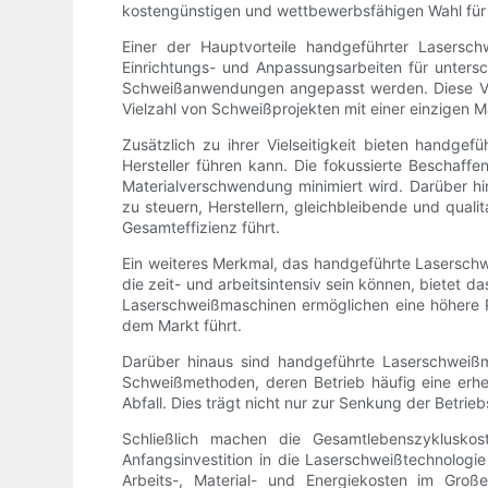
kostengünstigen und wettbewerbsfähigen Wahl für
Einer der Hauptvorteile handgeführter Lasersch
Einrichtungs- und Anpassungsarbeiten für unters
Schweißanwendungen angepasst werden. Diese Vielse
Vielzahl von Schweißprojekten mit einer einzigen M
Zusätzlich zu ihrer Vielseitigkeit bieten handg
Hersteller führen kann. Die fokussierte Beschaff
Materialverschwendung minimiert wird. Darüber h
zu steuern, Herstellern, gleichbleibende und qual
Gesamteffizienz führt.
Ein weiteres Merkmal, das handgeführte Lasersch
die zeit- und arbeitsintensiv sein können, bietet 
Laserschweißmaschinen ermöglichen eine höhere P
dem Markt führt.
Darüber hinaus sind handgeführte Laserschweißma
Schweißmethoden, deren Betrieb häufig eine erh
Abfall. Dies trägt nicht nur zur Senkung der Betri
Schließlich machen die Gesamtlebenszykluskos
Anfangsinvestition in die Laserschweißtechnologie
Arbeits-, Material- und Energiekosten im Gro