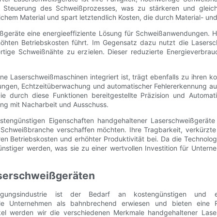
se Steuerung des Schweißprozesses, was zu stärkeren und gleich
ichem Material und spart letztendlich Kosten, die durch Material- u
ßgeräte eine energieeffiziente Lösung für Schweißanwendungen. H
ten Betriebskosten führt. Im Gegensatz dazu nutzt die Laserschw
ige Schweißnähte zu erzielen. Dieser reduzierte Energieverbrau
tene Laserschweißmaschinen integriert ist, trägt ebenfalls zu ihren
lungen, Echtzeitüberwachung und automatischer Fehlererkennung ausg
ie durch diese Funktionen bereitgestellte Präzision und Automa
g mit Nacharbeit und Ausschuss.
tengünstigen Eigenschaften handgehaltener Laserschweißgeräte 
Schweißbranche verschaffen möchten. Ihre Tragbarkeit, verkürzte R
geren Betriebskosten und erhöhter Produktivität bei. Da die Technolog
stiger werden, was sie zu einer wertvollen Investition für Untern
aserschweißgeräten
tigungsindustrie ist der Bedarf an kostengünstigen und e
le Unternehmen als bahnbrechend erwiesen und bieten eine R
kel werden wir die verschiedenen Merkmale handgehaltener Laser