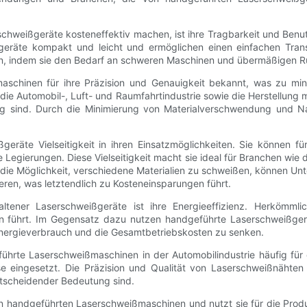
chweißgeräte kosteneffektiv machen, ist ihre Tragbarkeit und Benu
eräte kompakt und leicht und ermöglichen einen einfachen Trans
n, indem sie den Bedarf an schweren Maschinen und übermäßigen Rü
schinen für ihre Präzision und Genauigkeit bekannt, was zu mini
e die Automobil-, Luft- und Raumfahrtindustrie sowie die Herstellung
g sind. Durch die Minimierung von Materialverschwendung und N
eräte Vielseitigkeit in ihren Einsatzmöglichkeiten. Sie können fü
 Legierungen. Diese Vielseitigkeit macht sie ideal für Branchen wie 
 die Möglichkeit, verschiedene Materialien zu schweißen, können Un
en, was letztendlich zu Kosteneinsparungen führt.
ltener Laserschweißgeräte ist ihre Energieeffizienz. Herkömmli
n führt. Im Gegensatz dazu nutzen handgeführte Laserschweißgerät
Energieverbrauch und die Gesamtbetriebskosten zu senken.
rte Laserschweißmaschinen in der Automobilindustrie häufig für di
eingesetzt. Die Präzision und Qualität von Laserschweißnähten 
entscheidender Bedeutung sind.
 von handgeführten Laserschweißmaschinen und nutzt sie für die Pro