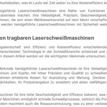
fallzeiten, was im Laufe der Zeit weiter zu ihrer Kosteneffizienz be
geführte Laserschweißmaschinen eine Reihe von Funktionen 
etriebe machen. Ihre Vielseitigkeit, Präzision, Geschwindigkei
nehmen, die sich einen Wettbewerbsvorteil auf dem Markt verschaff
werden handgeführte Laserschweißmaschinen mit Sicherheit weite
von tragbaren Laserschweißmaschinen
ngslandschaft sind Effizienz und Kosteneffizienz entscheiden
nbrechenden Technologie in der Schweißbranche entwickelt und bi
 In diesem Artikel werden wir die wichtigsten Merkmale untersuche
rkmale handgeführter Laserschweißmaschinen ist ihre Vielseitigkei
minium und Kupfer, mit hoher Präzision und Qualität zu schweißen
ehmen erhebliche Kosten für Ausrüstung und Wartung. Darüber hi
glichkeiten, ihr Produktangebot zu erweitern und einen vielfälti
chinen für ihre hohe Geschwindigkeit und Effizienz bekannt, was 
eser Maschinen ermöglicht schnelle Schweißprozesse, verkürzt die Pro
ondern maximiert auch die Ressourcennutzung, was zu einer verbesse