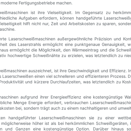
 moderne Fertigungsbetriebe machen.
weißmaschinen ist ihre Vielseitigkeit. Im Gegensatz zu herköm
chiedliche Aufgaben erfordern, können handgeführte Laserschweißge
itigkeit hilft nicht nur, Zeit und Arbeitskosten zu sparen, sondern
aschine.
eführte Laserschweißmaschinen außergewöhnliche Präzision und Kont
enheit des Laserstrahls ermöglicht eine punktgenaue Genauigkeit,
inaus ermöglicht die Möglichkeit, den Wärmeeintrag und die Schwei
itativ hochwertige Schweißnähte zu erzielen, was letztendlich zu ni
weißmaschinen auszeichnet, ist ihre Geschwindigkeit und Effizienz
das Laserschweißen einen viel schnelleren und effizienteren Prozes
roduktivität und kürzere Durchlaufzeiten, was letztendlich zu Kos
schinen aufgrund ihrer Energieeffizienz eine kostengünstige Wa
ebliche Menge Energie erfordert, verbrauchen Laserschweißmaschi
ebskosten bei, sondern trägt auch zu einem nachhaltigeren und umwel
ten handgeführter Laserschweißmaschinen sie zu einer wettbe
 möglicherweise höher ist als bei herkömmlichen Schweißgeräten, i
ßen und Ganzen eine kostengünstige Option. Darüber hinaus sor