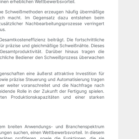
einen erheblichen Wettbewerbsvorteil.
liche Schweißmethoden erzeugen häufig übermäßige
ich macht. Im Gegensatz dazu entstehen beim
sätzlicher Nachbearbeitungsprozesse verringert
us.
amtkosteneffizienz beiträgt. Die fortschrittliche
 für präzise und gleichmäßige Schweißnähte. Dieses
esamtproduktivität. Darüber hinaus tragen die
schliche Bediener den Schweißprozess überwachen
schaften eine äußerst attraktive Investition für
 sowie präzise Steuerung und Automatisierung tragen
er weiter voranschreitet und die Nachfrage nach
ende Rolle in der Zukunft der Fertigung spielen.
ten Produktionskapazitäten und einer starken
hrem breiten Anwendungs- und Branchenspektrum
sungen suchen, einen Wettbewerbsvorteil. In diesem
ten profitieren, sowie die Funktionen, die sie