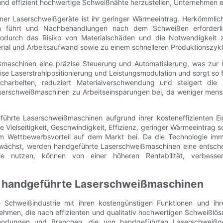
 und effizient hochwertige Schweißnähte herzustellen, Unternehmen 
tener Laserschweißgeräte ist ihr geringer Wärmeeintrag. Herkömm
n führt und Nachbehandlungen nach dem Schweißen erforderl
odurch das Risiko von Materialschäden und die Notwendigkeit zu
rial und Arbeitsaufwand sowie zu einem schnelleren Produktionszykl
aschinen eine präzise Steuerung und Automatisierung, was zur Ges
ise Laserstrahlpositionierung und Leistungsmodulation und sorgt so
harbeiten, reduziert Materialverschwendung und steigert die G
aserschweißmaschinen zu Arbeitseinsparungen bei, da weniger men
hrte Laserschweißmaschinen aufgrund ihrer kosteneffizienten Eigen
re Vielseitigkeit, Geschwindigkeit, Effizienz, geringer Wärmeeintrag
em Wettbewerbsvorteil auf dem Markt bei. Da die Technologie imm
ächst, werden handgeführte Laserschweißmaschinen eine entscheid
ie nutzen, können von einer höheren Rentabilität, verbesser
 handgeführte Laserschweißmaschinen
 Schweißindustrie mit ihren kostengünstigen Funktionen und i
nehmen, die nach effizienten und qualitativ hochwertigen Schweißlö
endungen und Branchen, die von handgeführten Laserschweißgerä