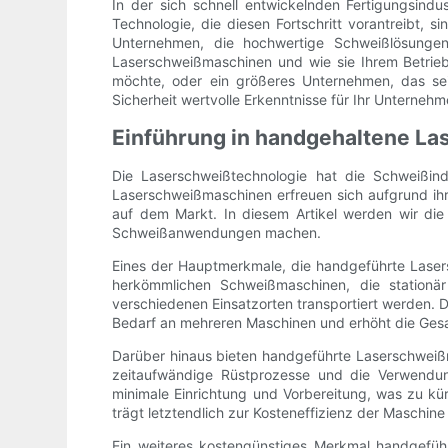
In der sich schnell entwickelnden Fertigungsindu
Technologie, die diesen Fortschritt vorantreibt,
Unternehmen, die hochwertige Schweißlösungen
Laserschweißmaschinen und wie sie Ihrem Betrie
möchte, oder ein größeres Unternehmen, das sei
Sicherheit wertvolle Erkenntnisse für Ihr Unternehme
Einführung in handgehaltene L
Die Laserschweißtechnologie hat die Schweißind
Laserschweißmaschinen erfreuen sich aufgrund ih
auf dem Markt. In diesem Artikel werden wir di
Schweißanwendungen machen.
Eines der Hauptmerkmale, die handgeführte Lasers
herkömmlichen Schweißmaschinen, die stationä
verschiedenen Einsatzorten transportiert werden. D
Bedarf an mehreren Maschinen und erhöht die Gesa
Darüber hinaus bieten handgeführte Laserschweiß
zeitaufwändige Rüstprozesse und die Verwendung
minimale Einrichtung und Vorbereitung, was zu kür
trägt letztendlich zur Kosteneffizienz der Maschine 
Ein weiteres kostengünstiges Merkmal handgeführt