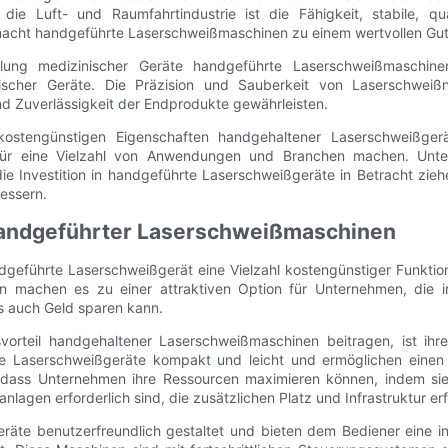
die Luft- und Raumfahrtindustrie ist die Fähigkeit, stabile, q
macht handgeführte Laserschweißmaschinen zu einem wertvollen Gut
llung medizinischer Geräte handgeführte Laserschweißmaschinen 
ischer Geräte. Die Präzision und Sauberkeit von Laserschweiß
nd Zuverlässigkeit der Endprodukte gewährleisten.
stengünstigen Eigenschaften handgehaltener Laserschweißgeräte 
n für eine Vielzahl von Anwendungen und Branchen machen. Unte
ie Investition in handgeführte Laserschweißgeräte in Betracht zieh
essern.
 handgeführter Laserschweißmaschinen
eführte Laserschweißgerät eine Vielzahl kostengünstiger Funktione
n machen es zu einer attraktiven Option für Unternehmen, die in
ls auch Geld sparen kann.
rteil handgehaltener Laserschweißmaschinen beitragen, ist ihre 
 Laserschweißgeräte kompakt und leicht und ermöglichen einen ei
t, dass Unternehmen ihre Ressourcen maximieren können, indem si
lagen erforderlich sind, die zusätzlichen Platz und Infrastruktur er
räte benutzerfreundlich gestaltet und bieten dem Bediener eine in