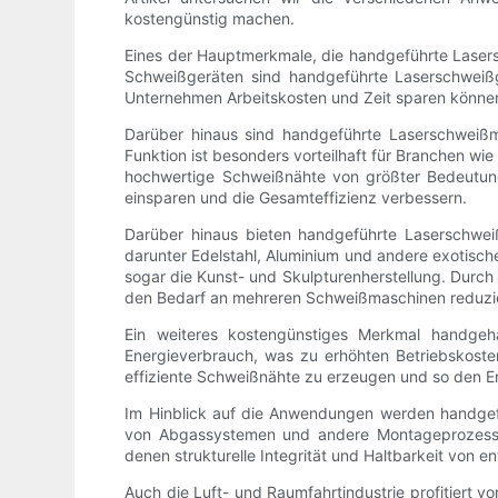
kostengünstig machen.
Eines der Hauptmerkmale, die handgeführte Lasers
Schweißgeräten sind handgeführte Laserschweißg
Unternehmen Arbeitskosten und Zeit sparen könne
Darüber hinaus sind handgeführte Laserschweißma
Funktion ist besonders vorteilhaft für Branchen wi
hochwertige Schweißnähte von größter Bedeutun
einsparen und die Gesamteffizienz verbessern.
Darüber hinaus bieten handgeführte Laserschweißg
darunter Edelstahl, Aluminium und andere exotische
sogar die Kunst- und Skulpturenherstellung. Durch
den Bedarf an mehreren Schweißmaschinen reduzier
Ein weiteres kostengünstiges Merkmal handgeha
Energieverbrauch, was zu erhöhten Betriebskoste
effiziente Schweißnähte zu erzeugen und so den 
Im Hinblick auf die Anwendungen werden handgefüh
von Abgassystemen und andere Montageprozesse 
denen strukturelle Integrität und Haltbarkeit von 
Auch die Luft- und Raumfahrtindustrie profitiert