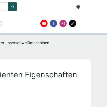
en
Um
Kontakt
rter Laserschweißmaschinen
zienten Eigenschaften