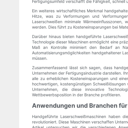
Fertigungsumfeld verschafft die Fähigkeit, schnell
Ein weiteres wirtschaftliches Merkmal handgehal
Hitze, was zu Verformungen und Verformunge
Laserschweißen minimale Wärmeeinflusszonen, w
werden. Dies führt zu Kosteneinsparungen bei Mate
Darüber hinaus bieten handgeführte Laserschweißm
Technologie dieser Maschinen ermöglicht eine präz
Maß an Kontrolle minimiert den Bedarf an Nac
Automatisierungsmöglichkeiten handgehaltener L
müssen.
Zusammenfassend lässt sich sagen, dass handgefü
Unternehmen der Fertigungsindustrie darstellen. Ih
alle zu erheblichen Kosteneinsparungen und ein
hochwertigen, kostengünstigen Schweißlösungen w
Unternehmen, die diese innovative Technolog
Wettbewerbsposition in der Branche profitieren.
Anwendungen und Branchen für
Handgeführte Laserschweißmaschinen haben die
revolutioniert. Diese Maschinen verschaffen Unter
Artikel untersuchen wir die verschiedenen Anw