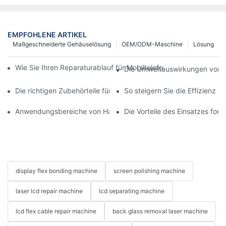
EMPFOHLENE ARTIKEL
Maßgeschneiderte Gehäuselösung
OEM/ODM-Maschine
Lösung
Wie Sie Ihren Reparaturablauf für Mobiltelefone mit moderner 
Die Umweltauswirkungen von T
Die richtigen Zubehörteile für Ihr Handy-Bildschirmreparaturge
So steigern Sie die Effizienz 
Anwendungsbereiche von Handy-Reparaturmaschinen bei Bilds
Die Vorteile des Einsatzes for
display flex bonding machine
screen polishing machine
laser lcd repair machine
lcd separating machine
lcd flex cable repair machine
back glass removal laser machine