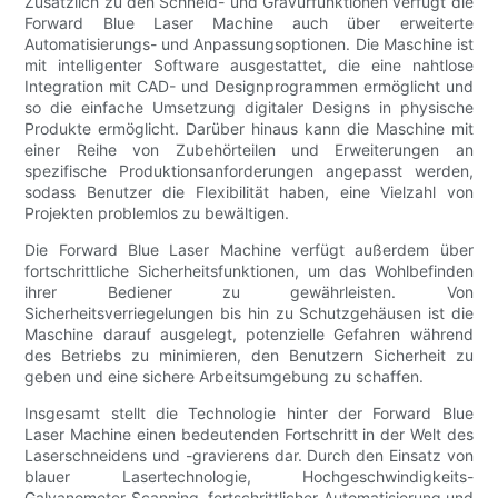
Zusätzlich zu den Schneid- und Gravurfunktionen verfügt die
Forward Blue Laser Machine auch über erweiterte
Automatisierungs- und Anpassungsoptionen. Die Maschine ist
mit intelligenter Software ausgestattet, die eine nahtlose
Integration mit CAD- und Designprogrammen ermöglicht und
so die einfache Umsetzung digitaler Designs in physische
Produkte ermöglicht. Darüber hinaus kann die Maschine mit
einer Reihe von Zubehörteilen und Erweiterungen an
spezifische Produktionsanforderungen angepasst werden,
sodass Benutzer die Flexibilität haben, eine Vielzahl von
Projekten problemlos zu bewältigen.
Die Forward Blue Laser Machine verfügt außerdem über
fortschrittliche Sicherheitsfunktionen, um das Wohlbefinden
ihrer Bediener zu gewährleisten. Von
Sicherheitsverriegelungen bis hin zu Schutzgehäusen ist die
Maschine darauf ausgelegt, potenzielle Gefahren während
des Betriebs zu minimieren, den Benutzern Sicherheit zu
geben und eine sichere Arbeitsumgebung zu schaffen.
Insgesamt stellt die Technologie hinter der Forward Blue
Laser Machine einen bedeutenden Fortschritt in der Welt des
Laserschneidens und -gravierens dar. Durch den Einsatz von
blauer Lasertechnologie, Hochgeschwindigkeits-
Galvanometer-Scanning, fortschrittlicher Automatisierung und