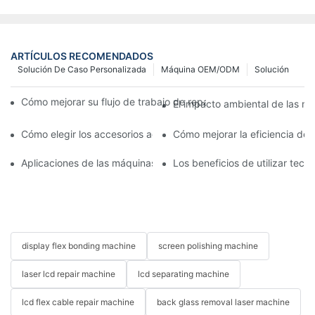
ARTÍCULOS RECOMENDADOS
Solución De Caso Personalizada
Máquina OEM/ODM
Solución
Cómo mejorar su flujo de trabajo de reparación de móviles con
El impacto ambiental de las má
Cómo elegir los accesorios adecuados para la máquina de repar
Cómo mejorar la eficiencia de
Aplicaciones de las máquinas de reparación de teléfonos en el 
Los beneficios de utilizar tec
display flex bonding machine
screen polishing machine
laser lcd repair machine
lcd separating machine
lcd flex cable repair machine
back glass removal laser machine