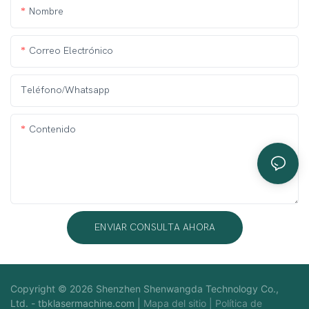
Nombre
Correo Electrónico
Teléfono/whatsapp
Contenido
ENVIAR CONSULTA AHORA
Copyright © 2026 Shenzhen Shenwangda Technology Co.,
Ltd. -
tbklasermachine.com
|
Mapa del sitio
|
Política de