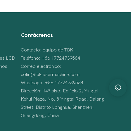
Contáctenos
Contacto: equipo de TBK
bles LCD
Teléfono: +86 17724739584
onos
Correo electrónico:
colin@tbklasermachine.com
Whatsapp: +86 17724739584
Dirección: 14º piso, Edificio 2, Yingtai
Kehui Plaza, No. 8 Yingtai Road, Dalang
Street, Distrito Longhua, Shenzhen,
Guangdong, China