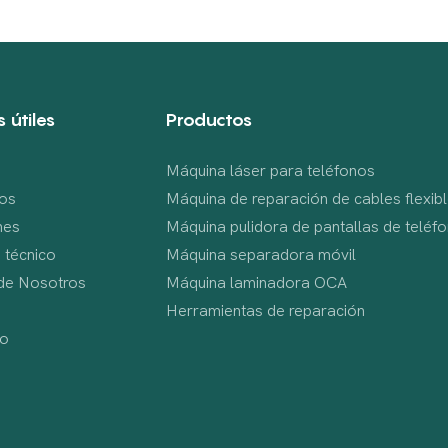
 útiles
Productos
Máquina láser para teléfonos
os
Máquina de reparación de cables flexi
nes
Máquina pulidora de pantallas de teléf
 técnico
Máquina separadora móvil
de Nosotros
Máquina laminadora OCA
s
Herramientas de reparación
to