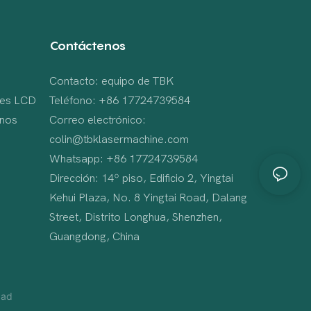
Contáctenos
Contacto: equipo de TBK
bles LCD
Teléfono: +86 17724739584
onos
Correo electrónico:
colin@tbklasermachine.com
Whatsapp: +86 17724739584
Dirección: 14º piso, Edificio 2, Yingtai
Kehui Plaza, No. 8 Yingtai Road, Dalang
Street, Distrito Longhua, Shenzhen,
Guangdong, China
dad