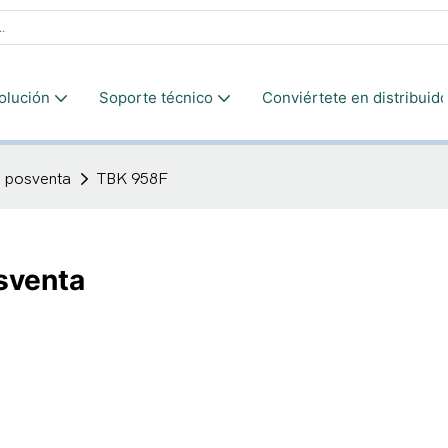
olución
Soporte técnico
Conviértete en distribuido
e posventa
TBK 958F
osventa