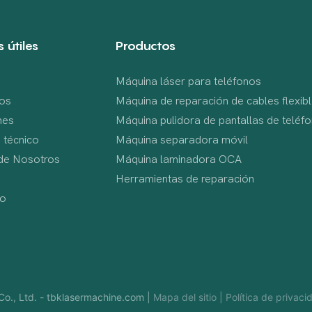
 útiles
Productos
Máquina láser para teléfonos
os
Máquina de reparación de cables flexi
nes
Máquina pulidora de pantallas de teléf
 técnico
Máquina separadora móvil
de Nosotros
Máquina laminadora OCA
s
Herramientas de reparación
to
o., Ltd. -
tbklasermachine.com
|
Mapa del sitio
|
Política de privaci