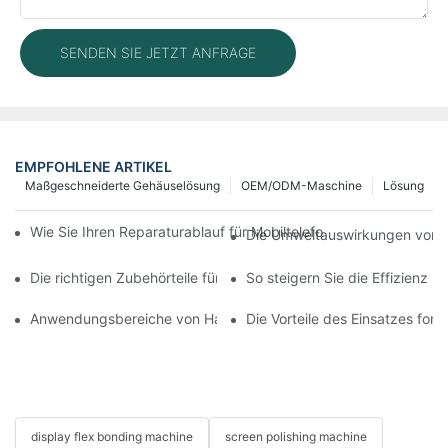
SENDEN SIE JETZT ANFRAGE
EMPFOHLENE ARTIKEL
Maßgeschneiderte Gehäuselösung
OEM/ODM-Maschine
Lösung
Wie Sie Ihren Reparaturablauf für Mobiltelefone mit moderner 
Die Umweltauswirkungen von T
Die richtigen Zubehörteile für Ihr Handy-Bildschirmreparaturge
So steigern Sie die Effizienz 
Anwendungsbereiche von Handy-Reparaturmaschinen bei Bilds
Die Vorteile des Einsatzes for
display flex bonding machine
screen polishing machine