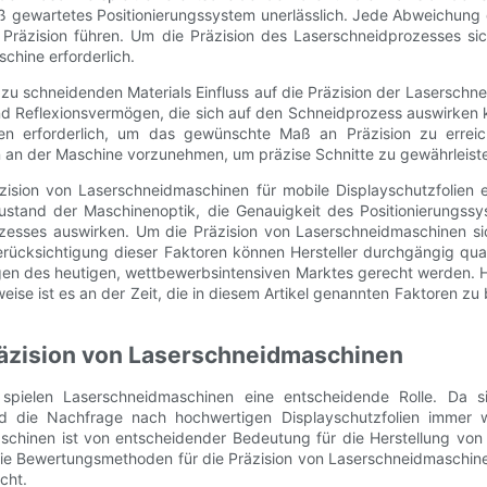
mäß gewartetes Positionierungssystem unerlässlich. Jede Abweichung 
 Präzision führen. Um die Präzision des Laserschneidprozesses sic
chine erforderlich.
 zu schneidenden Materials Einfluss auf die Präzision der Lasersch
nd Reflexionsvermögen, die sich auf den Schneidprozess auswirken k
en erforderlich, um das gewünschte Maß an Präzision zu erreic
n an der Maschine vorzunehmen, um präzise Schnitte zu gewährleist
ision von Laserschneidmaschinen für mobile Displayschutzfolien en
 Zustand der Maschinenoptik, die Genauigkeit des Positionierungss
ozesses auswirken. Um die Präzision von Laserschneidmaschinen si
erücksichtigung dieser Faktoren können Hersteller durchgängig qual
ngen des heutigen, wettbewerbsintensiven Marktes gerecht werden. H
weise ist es an der Zeit, die in diesem Artikel genannten Faktoren zu 
äzision von Laserschneidmaschinen
n spielen Laserschneidmaschinen eine entscheidende Rolle. Da 
ird die Nachfrage nach hochwertigen Displayschutzfolien immer wi
hinen ist von entscheidender Bedeutung für die Herstellung von D
n die Bewertungsmethoden für die Präzision von Laserschneidmaschi
cht.