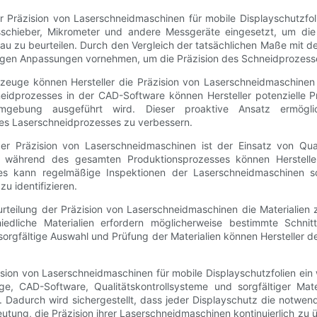
 Präzision von Laserschneidmaschinen für mobile Displayschutzfoli
sschieber, Mikrometer und andere Messgeräte eingesetzt, um di
 zu beurteilen. Durch den Vergleich der tatsächlichen Maße mit de
en Anpassungen vornehmen, um die Präzision des Schneidprozesses
zeuge können Hersteller die Präzision von Laserschneidmaschine
hneidprozesses in der CAD-Software können Hersteller potenzielle
umgebung ausgeführt wird. Dieser proaktive Ansatz ermögl
es Laserschneidprozesses zu verbessern.
er Präzision von Laserschneidmaschinen ist der Einsatz von Qua
 während des gesamten Produktionsprozesses können Hersteller s
Dies kann regelmäßige Inspektionen der Laserschneidmaschinen s
u identifizieren.
urteilung der Präzision von Laserschneidmaschinen die Materialien 
hiedliche Materialien erfordern möglicherweise bestimmte Schni
orgfältige Auswahl und Prüfung der Materialien können Hersteller d
ion von Laserschneidmaschinen für mobile Displayschutzfolien ein 
ge, CAD-Software, Qualitätskontrollsysteme und sorgfältiger Mater
 Dadurch wird sichergestellt, dass jeder Displayschutz die notwend
eutung, die Präzision ihrer Laserschneidmaschinen kontinuierlich zu