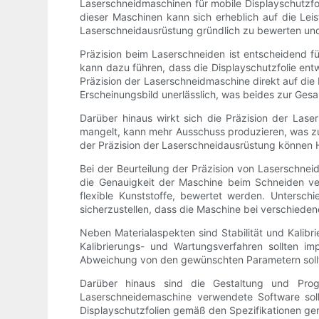
Laserschneidmaschinen für mobile Displayschutzfol
dieser Maschinen kann sich erheblich auf die Leist
Laserschneidausrüstung gründlich zu bewerten und
Präzision beim Laserschneiden ist entscheidend fü
kann dazu führen, dass die Displayschutzfolie entw
Präzision der Laserschneidmaschine direkt auf die 
Erscheinungsbild unerlässlich, was beides zur Ges
Darüber hinaus wirkt sich die Präzision der Lase
mangelt, kann mehr Ausschuss produzieren, was zu 
der Präzision der Laserschneidausrüstung können 
Bei der Beurteilung der Präzision von Laserschnei
die Genauigkeit der Maschine beim Schneiden ver
flexible Kunststoffe, bewertet werden. Untersch
sicherzustellen, dass die Maschine bei verschieden
Neben Materialaspekten sind Stabilität und Kalib
Kalibrierungs- und Wartungsverfahren sollten i
Abweichung von den gewünschten Parametern soll
Darüber hinaus sind die Gestaltung und Prog
Laserschneidemaschine verwendete Software soll
Displayschutzfolien gemäß den Spezifikationen gen