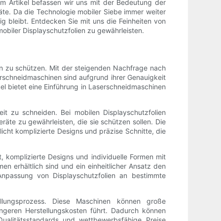
m Artikel befassen wir uns mit der Bedeutung der
räte. Da die Technologie mobiler Siebe immer weiter
g bleibt. Entdecken Sie mit uns die Feinheiten von
obiler Displayschutzfolien zu gewährleisten.
en zu schützen. Mit der steigenden Nachfrage nach
serschneidmaschinen sind aufgrund ihrer Genauigkeit
el bietet eine Einführung in Laserschneidmaschinen
it zu schneiden. Bei mobilen Displayschutzfolien
räte zu gewährleisten, die sie schützen sollen. Die
cht komplizierte Designs und präzise Schnitte, die
, komplizierte Designs und individuelle Formen mit
en erhältlich sind und ein einheitlicher Ansatz den
Anpassung von Displayschutzfolien an bestimmte
tellungsprozess. Diese Maschinen können große
ngeren Herstellungskosten führt. Dadurch können
ualitätsstandards und wettbewerbsfähige Preise