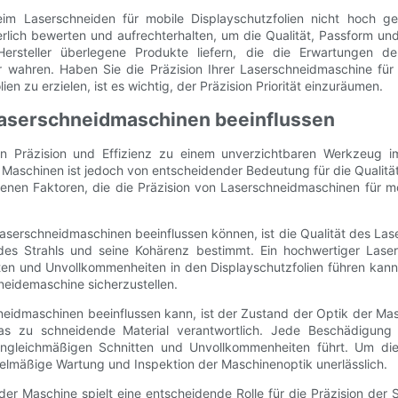
im Laserschneiden für mobile Displayschutzfolien nicht hoch ge
lich bewerten und aufrechterhalten, um die Qualität, Passform und E
Hersteller überlegene Produkte liefern, die die Erwartungen d
 wahren. Haben Sie die Präzision Ihrer Laserschneidmaschine für m
en zu erzielen, ist es wichtig, der Präzision Priorität einzuräumen.
 Laserschneidmaschinen beeinflussen
n Präzision und Effizienz zu einem unverzichtbaren Werkzeug im 
Maschinen ist jedoch von entscheidender Bedeutung für die Qualität 
denen Faktoren, die die Präzision von Laserschneidmaschinen für mo
Laserschneidmaschinen beeinflussen können, ist die Qualität des Lase
es Strahls und seine Kohärenz bestimmt. Ein hochwertiger Lasers
en und Unvollkommenheiten in den Displayschutzfolien führen kann. 
neidemaschine sicherzustellen.
hneidmaschinen beeinflussen kann, ist der Zustand der Optik der Masc
 das zu schneidende Material verantwortlich. Jede Beschädigung
ungleichmäßigen Schnitten und Unvollkommenheiten führt. Um die
egelmäßige Wartung und Inspektion der Maschinenoptik unerlässlich.
der Maschine spielt eine entscheidende Rolle für die Präzision der