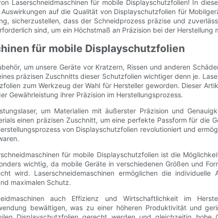
 Laserschneidmaschinen für mobile Displayschutzfolien! In diese
 Auswirkungen auf die Qualität von Displayschutzfolien für Mobilge
ng, sicherzustellen, dass der Schneidprozess präzise und zuverlässi
rderlich sind, um ein Höchstmaß an Präzision bei der Herstellung m
hinen für mobile Displayschutzfolien
Zubehör, um unsere Geräte vor Kratzern, Rissen und anderen Schäd
eines präzisen Zuschnitts dieser Schutzfolien wichtiger denn je. La
zfolien zum Werkzeug der Wahl für Hersteller geworden. Dieser Artik
er Gewährleistung ihrer Präzision im Herstellungsprozess.
ungslaser, um Materialien mit äußerster Präzision und Genauigke
rials einen präzisen Zuschnitt, um eine perfekte Passform für die Ge
stellungsprozess von Displayschutzfolien revolutioniert und ermögli
waren.
chneidmaschinen für mobile Displayschutzfolien ist die Möglichkeit
esonders wichtig, da mobile Geräte in verschiedenen Größen und Form
cht wird. Laserschneidemaschinen ermöglichen die individuelle 
und maximalen Schutz.
neidmaschinen auch Effizienz und Wirtschaftlichkeit im Hers
wendung bewältigen, was zu einer höheren Produktivität und geri
len Displayschutzfolien gerecht werden und gleichzeitig hohe Q