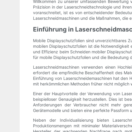
Willkommen zu unserer umfassenden Bewertung von
Präzision in der Laserschneidtechnologie und ihren
voranschreitet, ist es von entscheidender Bedeutu
Laserschneidmaschinen und die Maßnahmen, die erfo
Einführung in Laserschneidmasc
Mobile Displayschutzfolien sind unverzichtbares 
mobilen Displayschutzfolien ist die Notwendigkeit 
und Effizienz beim Schneiden mobiler Displayschut
für mobile Displayschutzfolien und die Bedeutung d
Laserschneidmaschinen verwenden einen Hochleist
erfordert die empfindliche Beschaffenheit des Mate
Einführung von Laserschneidemaschinen hat den Her
mit herkömmlichen Methoden früher nicht möglich 
Einer der Hauptvorteile der Verwendung von Lasers
beispielloser Genauigkeit herzustellen. Dies ist b
Anforderungen der Verbraucher nicht mehr gere
Gerätemodelle und bieten eine perfekte Passform 
Neben der Individualisierung bieten Lasersch
Produktionsmengen mit minimaler Materialversch
Hersteller der wachsenden Nachfrage nach mobi