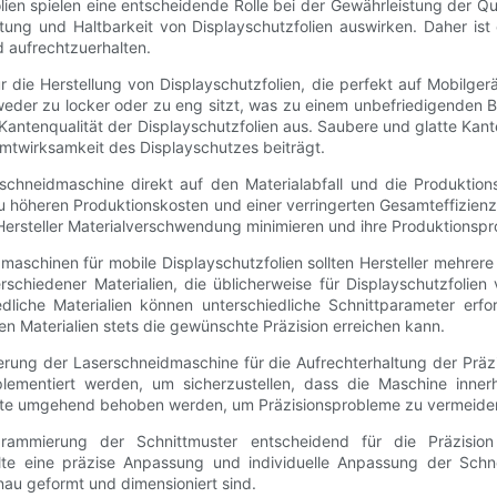
ien spielen eine entscheidende Rolle bei der Gewährleistung der Qua
ung und Haltbarkeit von Displayschutzfolien auswirken. Daher ist es
 aufrechtzuerhalten.
r die Herstellung von Displayschutzfolien, die perfekt auf Mobilge
eder zu locker oder zu eng sitzt, was zu einem unbefriedigenden Be
Kantenqualität der Displayschutzfolien aus. Saubere und glatte Kante
amtwirksamkeit des Displayschutzes beiträgt.
rschneidmaschine direkt auf den Materialabfall und die Produktions
höheren Produktionskosten und einer verringerten Gesamteffizienz 
Hersteller Materialverschwendung minimieren und ihre Produktionsp
dmaschinen für mobile Displayschutzfolien sollten Hersteller mehrer
schiedener Materialien, die üblicherweise für Displayschutzfolien
iedliche Materialien können unterschiedliche Schnittparameter erf
en Materialien stets die gewünschte Präzision erreichen kann.
rierung der Laserschneidmaschine für die Aufrechterhaltung der Pr
mplementiert werden, um sicherzustellen, dass die Maschine inne
te umgehend behoben werden, um Präzisionsprobleme zu vermeide
rammierung der Schnittmuster entscheidend für die Präzisio
te eine präzise Anpassung und individuelle Anpassung der Schne
au geformt und dimensioniert sind.