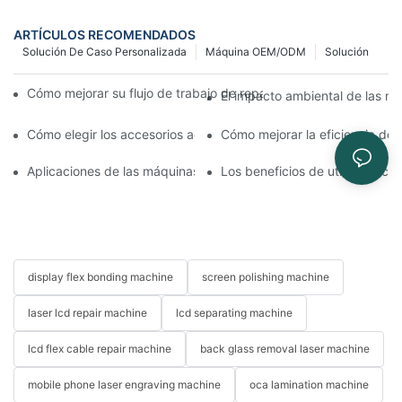
ARTÍCULOS RECOMENDADOS
Solución De Caso Personalizada
Máquina OEM/ODM
Solución
Cómo mejorar su flujo de trabajo de reparación de móviles con
El impacto ambiental de las má
Cómo elegir los accesorios adecuados para la máquina de repar
Cómo mejorar la eficiencia de
Aplicaciones de las máquinas de reparación de teléfonos en el 
Los beneficios de utilizar tec
display flex bonding machine
screen polishing machine
laser lcd repair machine
lcd separating machine
lcd flex cable repair machine
back glass removal laser machine
mobile phone laser engraving machine
oca lamination machine