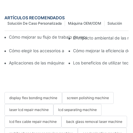
ARTÍCULOS RECOMENDADOS
Solución De Caso Personalizada
Máquina OEM/ODM
Solución
Cómo mejorar su flujo de trabajo de reparación de móviles con
El impacto ambiental de las má
Cómo elegir los accesorios adecuados para la máquina de repar
Cómo mejorar la eficiencia de
Aplicaciones de las máquinas de reparación de teléfonos en el 
Los beneficios de utilizar tec
display flex bonding machine
screen polishing machine
laser lcd repair machine
lcd separating machine
lcd flex cable repair machine
back glass removal laser machine