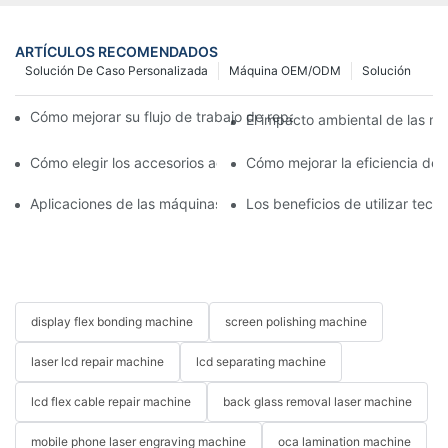
ARTÍCULOS RECOMENDADOS
Solución De Caso Personalizada
Máquina OEM/ODM
Solución
Cómo mejorar su flujo de trabajo de reparación de móviles con
El impacto ambiental de las má
Cómo elegir los accesorios adecuados para la máquina de repar
Cómo mejorar la eficiencia de
Aplicaciones de las máquinas de reparación de teléfonos en el 
Los beneficios de utilizar tec
display flex bonding machine
screen polishing machine
laser lcd repair machine
lcd separating machine
lcd flex cable repair machine
back glass removal laser machine
mobile phone laser engraving machine
oca lamination machine