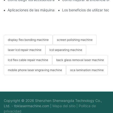
Aplicaciones de las máquinas de reparación de teléfonos en el 
Los beneficios de utilizar tec
display flex bonding machine
screen polishing machine
laser lcd repair machine
lcd separating machine
lcd flex cable repair machine
back glass removal laser machine
mobile phone laser engraving machine
oca lamination machine
Copyright © 2026 Shenzhen Shenwangda Technology Co.,
Ltd. -
tbklasermachine.com
|
Mapa del sitio
|
Política de
privacidad