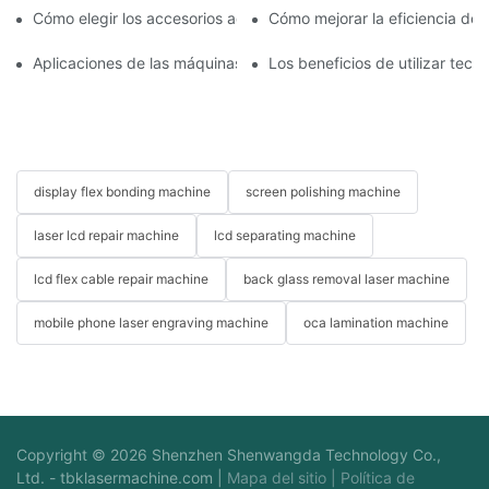
Cómo elegir los accesorios adecuados para la máquina de repar
Cómo mejorar la eficiencia de
Aplicaciones de las máquinas de reparación de teléfonos en el 
Los beneficios de utilizar tec
display flex bonding machine
screen polishing machine
laser lcd repair machine
lcd separating machine
lcd flex cable repair machine
back glass removal laser machine
mobile phone laser engraving machine
oca lamination machine
Copyright © 2026 Shenzhen Shenwangda Technology Co.,
Ltd. -
tbklasermachine.com
|
Mapa del sitio
|
Política de