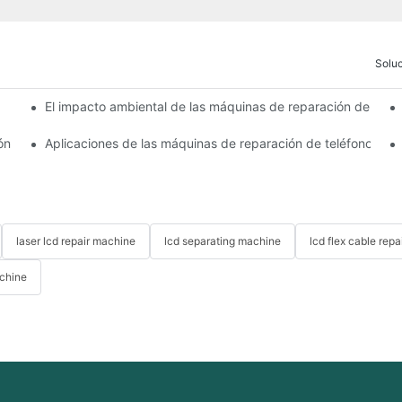
Solu
El impacto ambiental de las máquinas de reparación de teléfo
óviles con equipos avanzados
ión de LCD de su teléfono
Aplicaciones de las máquinas de reparación de teléfonos en 
laser lcd repair machine
lcd separating machine
lcd flex cable rep
chine