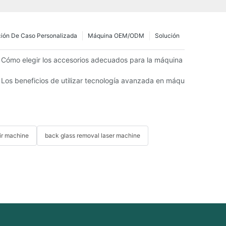
ción De Caso Personalizada
Máquina OEM/ODM
Solución
nos en la industria
Cómo elegir los accesorios adecuados para la máquina de reparación
el reemplazo de pantallas y baterías
Los beneficios de utilizar tecnología avanzada en máquinas de repa
air machine
back glass removal laser machine