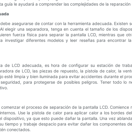
esta guía le ayudará a comprender las complejidades de la reparación
cuada
debe asegurarse de contar con la herramienta adecuada. Existen 
Al elegir una separadora, tenga en cuenta el tamaño de los disposit
eren fuerza física para separar la pantalla LCD, mientras que otra
ra investigar diferentes modelos y leer reseñas para encontrar
a de LCD adecuada, es hora de configurar su estación de trabaj
radora de LCD, las piezas de repuesto, la pistola de calor, la vent
jo esté limpia y bien iluminada para evitar accidentes durante el p
eguridad, para protegerse de posibles peligros. Tener todo lo 
tivo.
 comenzar el proceso de separación de la pantalla LCD. Comience reti
ternos. Use la pistola de calor para aplicar calor a los bordes del
l dispositivo, ya que esto puede dañar la pantalla. Una vez abland
 su tiempo y trabaje despacio para evitar dañar los componentes de
stén conectados.