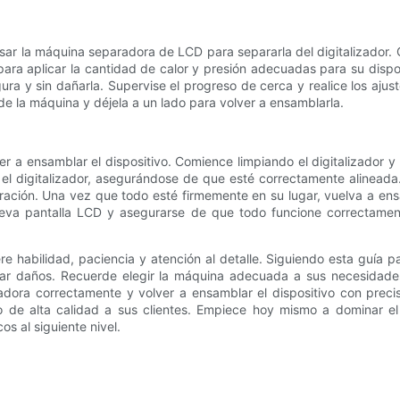
usar la máquina separadora de LCD para separarla del digitalizador.
ara aplicar la cantidad de calor y presión adecuadas para su dispos
ura y sin dañarla. Supervise el progreso de cerca y realice los ajus
de la máquina y déjela a un lado para volver a ensamblarla.
r a ensamblar el dispositivo. Comience limpiando el digitalizador y
el digitalizador, asegurándose de que esté correctamente alineada.
ción. Una vez que todo esté firmemente en su lugar, vuelva a ensam
nueva pantalla LCD y asegurarse de que todo funcione correctamente
e habilidad, paciencia y atención al detalle. Siguiendo esta guía p
usar daños. Recuerde elegir la máquina adecuada a sus necesidades
radora correctamente y volver a ensamblar el dispositivo con preci
io de alta calidad a sus clientes. Empiece hoy mismo a dominar e
os al siguiente nivel.