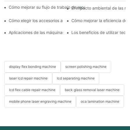
Cómo mejorar su flujo de trabajo de reparación de móviles con
El impacto ambiental de las má
Cómo elegir los accesorios adecuados para la máquina de repar
Cómo mejorar la eficiencia de
Aplicaciones de las máquinas de reparación de teléfonos en el 
Los beneficios de utilizar tec
display flex bonding machine
screen polishing machine
laser lcd repair machine
lcd separating machine
lcd flex cable repair machine
back glass removal laser machine
mobile phone laser engraving machine
oca lamination machine