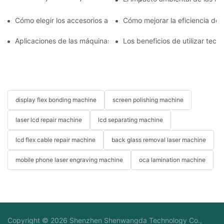
Cómo elegir los accesorios adecuados para la máquina de repar
Cómo mejorar la eficiencia de
Aplicaciones de las máquinas de reparación de teléfonos en el 
Los beneficios de utilizar tec
display flex bonding machine
screen polishing machine
laser lcd repair machine
lcd separating machine
lcd flex cable repair machine
back glass removal laser machine
mobile phone laser engraving machine
oca lamination machine
Copyright © 2026 Shenzhen Shenwangda Technology Co.,