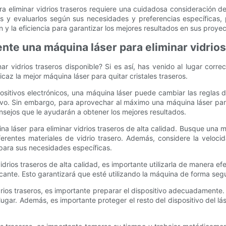
ra eliminar vidrios traseros requiere una cuidadosa consideración de
os y evaluarlos según sus necesidades y preferencias específicas, 
n y la eficiencia para garantizar los mejores resultados en sus proyec
ente una máquina láser para eliminar vidrios
r vidrios traseros disponible? Si es así, has venido al lugar correc
icaz la mejor máquina láser para quitar cristales traseros.
positivos electrónicos, una máquina láser puede cambiar las reglas de
vo. Sin embargo, para aprovechar al máximo una máquina láser para q
nsejos que le ayudarán a obtener los mejores resultados.
ina láser para eliminar vidrios traseros de alta calidad. Busque una
erentes materiales de vidrio trasero. Además, considere la velocid
 para sus necesidades específicas.
drios traseros de alta calidad, es importante utilizarla de manera ef
icante. Esto garantizará que esté utilizando la máquina de forma segu
rios traseros, es importante preparar el dispositivo adecuadamente. E
u lugar. Además, es importante proteger el resto del dispositivo del l