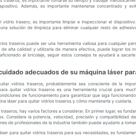
os traseros, es importante tomarse su tiempo y trabajar metódicame
ispositivo. Además, es importante mantenerse concentrado y evi
vidrio trasero, es importante limpiar e inspeccionar el dispositiv
una solución de limpieza para eliminar cualquier resto de adhesiv
drios traseros puede ser una herramienta valiosa para cualquier per
 de alta calidad y utilizarla de manera efectiva, puede lograr los m
 aficionado al bricolaje, seguir estos consejos te ayudará a sacarl
cuidado adecuados de su máquina láser para
itar vidrios traseros, probablemente sea consciente de la impo
ra quitar vidrios traseros es una herramienta crucial para muchas
condiciones de funcionamiento para garantizar que siga funcionando
na láser para quitar vidrios traseros y cómo mantenerla y cuidarla.
s traseros, hay varios factores a considerar. En primer lugar, es fun
s. Considere la potencia, velocidad, precisión y compatibilidad de
nes de profesionales de la industria también puede ayudarlo a toma
ser para quitar vidrios traseros para sus necesidades, es fundame