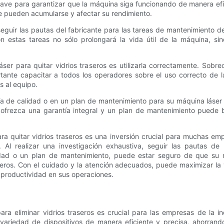
ave para garantizar que la máquina siga funcionando de manera efici
que pueden acumularse y afectar su rendimiento.
eguir las pautas del fabricante para las tareas de mantenimiento de
 estas tareas no sólo prolongará la vida útil de la máquina, si
er para quitar vidrios traseros es utilizarla correctamente. Sobre
nte capacitar a todos los operadores sobre el uso correcto de la
s al equipo.
a de calidad o en un plan de mantenimiento para su máquina láser d
ofrezca una garantía integral y un plan de mantenimiento puede br
ra quitar vidrios traseros es una inversión crucial para muchas em
Al realizar una investigación exhaustiva, seguir las pautas de m
idad o un plan de mantenimiento, puede estar seguro de que su má
ros. Con el cuidado y la atención adecuados, puede maximizar la v
y productividad en sus operaciones.
ara eliminar vidrios traseros es crucial para las empresas de la i
variedad de dispositivos de manera eficiente y precisa, ahorrand