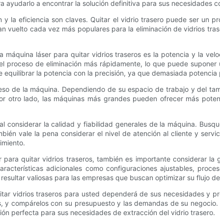
ra ayudarlo a encontrar la solución definitiva para sus necesidades 
n y la eficiencia son claves. Quitar el vidrio trasero puede ser un pr
n vuelto cada vez más populares para la eliminación de vidrios trase
na máquina láser para quitar vidrios traseros es la potencia y la vel
 el proceso de eliminación más rápidamente, lo que puede suponer 
quilibrar la potencia con la precisión, ya que demasiada potencia p
eso de la máquina. Dependiendo de su espacio de trabajo y del tama
Por otro lado, las máquinas más grandes pueden ofrecer más pote
 considerar la calidad y fiabilidad generales de la máquina. Busq
ién vale la pena considerar el nivel de atención al cliente y servi
imiento.
 para quitar vidrios traseros, también es importante considerar la
acterísticas adicionales como configuraciones ajustables, proces
resultar valiosas para las empresas que buscan optimizar su flujo de 
uitar vidrios traseros para usted dependerá de sus necesidades y p
icas, y compárelos con su presupuesto y las demandas de su negoci
ión perfecta para sus necesidades de extracción del vidrio trasero.