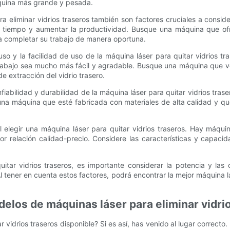
áquina más grande y pesada.
ara eliminar vidrios traseros también son factores cruciales a consid
ar tiempo y aumentar la productividad. Busque una máquina que o
a completar su trabajo de manera oportuna.
uso y la facilidad de uso de la máquina láser para quitar vidrios t
rabajo sea mucho más fácil y agradable. Busque una máquina que veng
de extracción del vidrio trasero.
nfiabilidad y durabilidad de la máquina láser para quitar vidrios tra
 una máquina que esté fabricada con materiales de alta calidad y qu
l elegir una máquina láser para quitar vidrios traseros. Hay máquin
or relación calidad-precio. Considere las características y capaci
quitar vidrios traseros, es importante considerar la potencia y l
Al tener en cuenta estos factores, podrá encontrar la mejor máquina l
elos de máquinas láser para eliminar vidri
 vidrios traseros disponible? Si es así, has venido al lugar correct