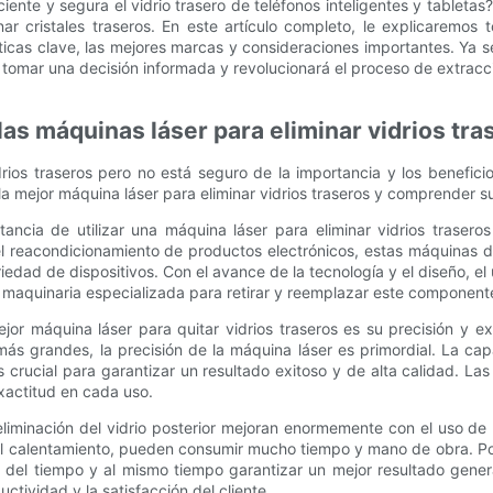
iente y segura el vidrio trasero de teléfonos inteligentes y tableta
ar cristales traseros. En este artículo completo, le explicaremos
sticas clave, las mejores marcas y consideraciones importantes. Ya 
 tomar una decisión informada y revolucionará el proceso de extracci
as máquinas láser para eliminar vidrios tra
rios traseros pero no está seguro de la importancia y los benefi
la mejor máquina láser para eliminar vidrios traseros y comprender su
ancia de utilizar una máquina láser para eliminar vidrios traseros
el reacondicionamiento de productos electrónicos, estas máquinas d
riedad de dispositivos. Con el avance de la tecnología y el diseño, el
de maquinaria especializada para retirar y reemplazar este component
ejor máquina láser para quitar vidrios traseros es su precisión y e
más grandes, la precisión de la máquina láser es primordial. La ca
o es crucial para garantizar un resultado exitoso y de alta calidad.
xactitud en cada uso.
eliminación del vidrio posterior mejoran enormemente con el uso de
 el calentamiento, pueden consumir mucho tiempo y mano de obra. Por 
 del tiempo y al mismo tiempo garantizar un mejor resultado general
ctividad y la satisfacción del cliente.