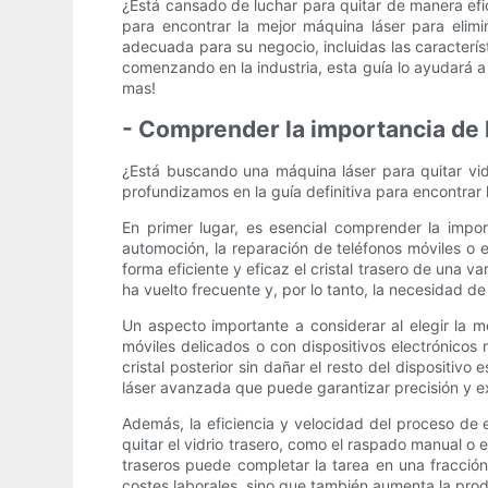
¿Está cansado de luchar para quitar de manera efic
para encontrar la mejor máquina láser para elimin
adecuada para su negocio, incluidas las caracterí
comenzando en la industria, esta guía lo ayudará a
mas!
- Comprender la importancia de l
¿Está buscando una máquina láser para quitar vid
profundizamos en la guía definitiva para encontrar 
En primer lugar, es esencial comprender la import
automoción, la reparación de teléfonos móviles o 
forma eficiente y eficaz el cristal trasero de una va
ha vuelto frecuente y, por lo tanto, la necesidad 
Un aspecto importante a considerar al elegir la m
móviles delicados o con dispositivos electrónicos 
cristal posterior sin dañar el resto del dispositiv
láser avanzada que puede garantizar precisión y e
Además, la eficiencia y velocidad del proceso de 
quitar el vidrio trasero, como el raspado manual o
traseros puede completar la tarea en una fracción
costes laborales, sino que también aumenta la produ