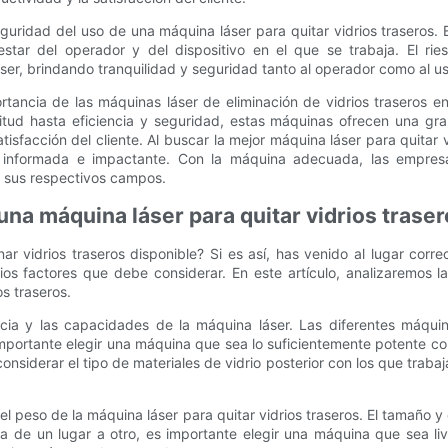
uridad del uso de una máquina láser para quitar vidrios traseros. 
estar del operador y del dispositivo en el que se trabaja. El rie
ser, brindando tranquilidad y seguridad tanto al operador como al usu
rtancia de las máquinas láser de eliminación de vidrios traseros en
titud hasta eficiencia y seguridad, estas máquinas ofrecen una gra
tisfacción del cliente. Al buscar la mejor máquina láser para quitar 
a informada e impactante. Con la máquina adecuada, las empres
n sus respectivos campos.
 una máquina láser para quitar vidrios trase
r vidrios traseros disponible? Si es así, has venido al lugar corr
rios factores que debe considerar. En este artículo, analizaremos 
os traseros.
ncia y las capacidades de la máquina láser. Las diferentes máquina
mportante elegir una máquina que sea lo suficientemente potente com
onsiderar el tipo de materiales de vidrio posterior con los que traba
el peso de la máquina láser para quitar vidrios traseros. El tamaño 
na de un lugar a otro, es importante elegir una máquina que sea livi