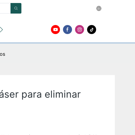
r
Acerca de
Contacto
ros
áser para eliminar