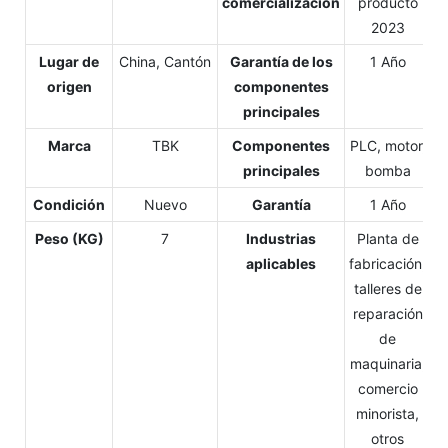
comercialización
producto
2023
Lugar de
China, Cantón
Garantía de los
1 Año
origen
componentes
principales
Marca
TBK
Componentes
PLC, motor,
principales
bomba
Condición
Nuevo
Garantía
1 Año
Peso (KG)
7
Industrias
Planta de
aplicables
fabricación,
talleres de
reparación
de
maquinaria,
comercio
minorista,
otros