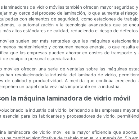
 laminadoras de vidrio móviles también ofrecen mayor seguridad y 
ajar muy cerca del proceso de laminación, lo que aumenta el riesgo 
equipadas con elementos de seguridad, como estaciones de trabajo 
 Además, la automatización y la tecnología avanzadas que se en
s más altos estándares de calidad, reduciendo el riesgo de defectos
móviles suelen ser más rentables que las máquinas estacionaria
n menos mantenimiento y consumen menos energía, lo que resulta e
gnifica que las empresas pueden ahorrar en costos de transporte y
d de equipo o personal especializado.
o móviles ofrecen una serie de ventajas sobre las máquinas estaci
inas han revolucionado la industria del laminado de vidrio, permit
res de calidad y productividad. A medida que continúa creciendo l
empeñen un papel cada vez más importante en la industria.
 con la máquina laminadora de vidrio móvil
olucionado la industria del vidrio, brindando a las empresas mayor ef
esencial para los fabricantes y procesadores de vidrio, permitiénd
ina laminadora de vidrio móvil es la mayor eficiencia que aporta
 una cantidad significativa de trabajo manual y supervisión. Sin em