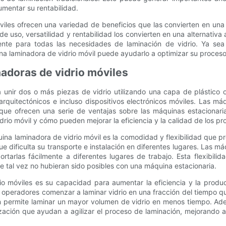
umentar su rentabilidad.
viles ofrecen una variedad de beneficios que las convierten en una
d de uso, versatilidad y rentabilidad los convierten en una alternativ
ente para todas las necesidades de laminación de vidrio. Ya sea u
na laminadora de vidrio móvil puede ayudarlo a optimizar su proceso 
nadoras de vidrio móviles
 unir dos o más piezas de vidrio utilizando una capa de plástico 
arquitectónicos e incluso dispositivos electrónicos móviles. Las m
ue ofrecen una serie de ventajas sobre las máquinas estacionarias 
drio móvil y cómo pueden mejorar la eficiencia y la calidad de los pr
quina laminadora de vidrio móvil es la comodidad y flexibilidad que 
ue dificulta su transporte e instalación en diferentes lugares. Las m
ortarlas fácilmente a diferentes lugares de trabajo. Esta flexibili
e tal vez no hubieran sido posibles con una máquina estacionaria.
io móviles es su capacidad para aumentar la eficiencia y la produ
os operadores comenzar a laminar vidrio en una fracción del tiempo qu
én permite laminar un mayor volumen de vidrio en menos tiempo. Ad
ción que ayudan a agilizar el proceso de laminación, mejorando aú