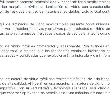
 móvil también promete sostenibilidad y responsabilidad medioambienta
ollen máquinas móviles de laminación de vidrio con característi
n de residuos y el uso de materiales reciclables, todo lo cual cont
gía de laminación de vidrio móvil también presenta oportunidades
r ver aplicaciones nuevas y creativas para productos de vidrio la
finitas. Esto abrirá nuevos mercados y casos de uso para la tecnología
ión de vidrio móvil es prometedor y apasionante. Con avances en ef
l desarrollo. A medida que los fabricantes continúen invirtiendo e
nzadas y sofisticadas que revolucionarán la industria y darán forma
ina laminadora de vidrio móvil son realmente infinitos. No solo bri
 de alta calidad. Al invertir en una máquina laminadora de vidrio m
mpetitiva. Con su versatilidad y tecnología avanzada, está claro 
r qué esperar? Aproveche los beneficios de una máquina laminadora de