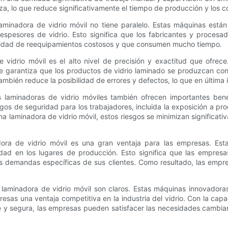
iza, lo que reduce significativamente el tiempo de producción y los 
laminadora de vidrio móvil no tiene paralelo. Estas máquinas está
pesores de vidrio. Esto significa que los fabricantes y procesad
esidad de reequipamientos costosos y que consumen mucho tiempo.
 vidrio móvil es el alto nivel de precisión y exactitud que ofrec
e garantiza que los productos de vidrio laminado se produzcan con
también reduce la posibilidad de errores y defectos, lo que en última
as laminadoras de vidrio móviles también ofrecen importantes ben
gos de seguridad para los trabajadores, incluida la exposición a pro
 laminadora de vidrio móvil, estos riesgos se minimizan significat
ora de vidrio móvil es una gran ventaja para las empresas. Est
lidad en los lugares de producción. Esto significa que las empre
as demandas específicas de sus clientes. Como resultado, las empr
 laminadora de vidrio móvil son claros. Estas máquinas innovadoras 
presas una ventaja competitiva en la industria del vidrio. Con la ca
e y segura, las empresas pueden satisfacer las necesidades cambian