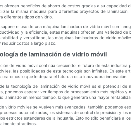
es ofrecen beneficios de ahorro de costos gracias a su capacidad 
utilizar la misma máquina para diferentes proyectos de laminación, 
diferentes tipos de vidrio.
e supone el uso de una máquina laminadora de vidrio móvil son inne
oductividad y la eficiencia, estas máquinas ofrecen una variedad de
rabilidad y versatilidad, las máquinas laminadoras de vidrio móvile
reducir costos a largo plazo.
nología de laminación de vidrio móvil
ón de vidrio móvil continúa creciendo, el futuro de esta industria
iles, las posibilidades de esta tecnología son infinitas. En este artí
loraremos lo que le depara el futuro a esta innovadora innovación.
e la tecnología de laminación de vidrio móvil es el potencial de m
es, podemos esperar ver tiempos de procesamiento más rápidos y ma
o laminado en menos tiempo, lo que generará una mayor rentabilidad 
e vidrio móviles se vuelven más avanzadas, también podemos esper
procesos automatizados, los sistemas de control de precisión y los m
s estrictos estándares de la industria. Esto no sólo beneficiará a los
ualmente atractivos.