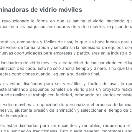
minadoras de vidrio móviles
 revolucionado la forma en que se lamina el vidrio, haciendo qu
oducción a las máquinas laminadoras de vidrio móviles, explicando s
rtátiles, compactas y fáciles de usar, lo que las hace ideales par
s de vidrio de forma rápida y sencilla sin la necesidad de equipos co
nuevas oportunidades para empresas y particulares en la industria de
 laminadora de vidrio móvil es la capacidad de laminar vidrio en el l
aminación dedicada. Esto no sólo ahorra tiempo y dinero, sino que ta
ectas condiciones cuando lleguen a su destino final.
iles están diseñadas para ser versátiles y fáciles de usar, lo
esté laminando pequeños paneles de vidrio para un proyecto reside
uede realizar el trabajo con facilidad, brindando resultados consiste
 vidrio móvil es la capacidad de personalizar el proceso de laminac
adhesivo, ajustar la presión de laminación y seleccionar el tiempo de
 de la máquina.
es están diseñadas para ser eficientes y rentables, reduciendo el
s de laminación tradicionales. Esto puede generar importantes aho