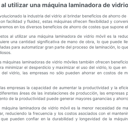
 al utilizar una máquina laminadora de vidri
olucionado la industria del vidrio al brindar beneficios de ahorro de
n facilidad y fluidez, estas máquinas ofrecen flexibilidad y conve
zaremos en los diversos beneficios de ahorro de costes que supone e
stos al utilizar una máquina laminadora de vidrio móvil es la red
quiere una cantidad significativa de mano de obra, lo que puede ll
ñadas para automatizar gran parte del proceso de laminación, lo qu
liosos.
 máquinas laminadoras de vidrio móviles también ofrecen beneficio
a minimizar el desperdicio y maximizar el uso del vidrio, lo que en 
o del vidrio, las empresas no sólo pueden ahorrar en costos de m
as empresas la capacidad de aumentar la productividad y la eficie
ferentes áreas de las instalaciones de producción, las empresas p
ento de la productividad puede generar mayores ganancias y ahorros
na máquina laminadora de vidrio móvil es la menor necesidad de m
lar, reduciendo la frecuencia y los costos asociados con el mantenim
que pueden confiar en la durabilidad y longevidad de la máquin