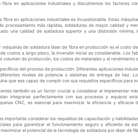
fibra en aplicaciones industriales y discutiremos los factores cl
e fibra en aplicaciones industriales es incuestionable. Estas máquina
 de procesamiento más rápidas, soldaduras de mayor calidad y meno
tado una calidad de soldadura superior y una distorsión mínima,
máquinas de soldadura láser de fibra en producción es el costo de i
de costos a largo plazo, la inversión inicial es considerable. Los 
 el volumen de producción, los costos de materiales y el rendimiento
specíficos del proceso de producción. Diferentes aplicaciones indust
 diferentes niveles de potencia o sistemas de entrega de haz. L
a que sea capaz de cumplir con sus requisitos específicos para max
tentes también es un factor crucial a considerar al implementar máq
an integrarse perfectamente con sus procesos y equipos exist
uinas CNC, es esencial para maximizar la eficiencia y eficacia de
 importante considerar los requisitos de capacitación y habilidade
iales para garantizar el funcionamiento seguro y eficiente de est
ximizar el potencial de la tecnología de soldadura por láser de fibr