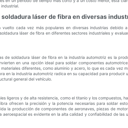
es en un período de tiempo más corto y a un costo menor, está clar
industrial.
soldadura láser de fibra en diversas indust
vuelto cada vez más populares en diversas industrias debido a su 
oldadura láser de fibra en diferentes sectores industriales y evalua
s de soldadura láser de fibra en la industria automotriz es la prod
convierten en una opción ideal para soldar componentes automotri
r materiales diferentes, como aluminio y acero, lo que es cada vez
ibra en la industria automotriz radica en su capacidad para producir
uctural general del vehículo.
ales ligeros y de alta resistencia, como el titanio y los compuestos,
bra ofrecen la precisión y la potencia necesarias para soldar est
uida la producción de componentes de aeronaves, piezas de motore
a aeroespacial es evidente en la alta calidad y confiabilidad de las