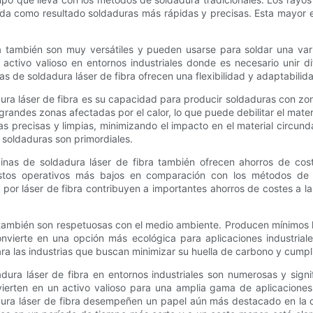
e da como resultado soldaduras más rápidas y precisas. Esta mayor 
 también son muy versátiles y pueden usarse para soldar una varie
 activo valioso en entornos industriales donde es necesario unir di
as de soldadura láser de fibra ofrecen una flexibilidad y adaptabilida
ura láser de fibra es su capacidad para producir soldaduras con zo
randes zonas afectadas por el calor, lo que puede debilitar el materi
ras precisas y limpias, minimizando el impacto en el material circund
s soldaduras son primordiales.
uinas de soldadura láser de fibra también ofrecen ahorros de cost
stos operativos más bajos en comparación con los métodos de 
a por láser de fibra contribuyen a importantes ahorros de costes a la
 también son respetuosas con el medio ambiente. Producen mínimos 
onvierte en una opción más ecológica para aplicaciones industriale
ara las industrias que buscan minimizar su huella de carbono y cumpl
ura láser de fibra en entornos industriales son numerosas y significa
vierten en un activo valioso para una amplia gama de aplicaciones 
a láser de fibra desempeñen un papel aún más destacado en la conf