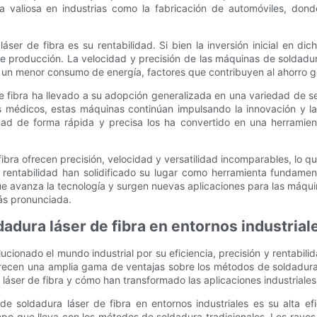
ta valiosa en industrias como la fabricación de automóviles, don
ser de fibra es su rentabilidad. Si bien la inversión inicial en dich
e producción. La velocidad y precisión de las máquinas de soldadur
o un menor consumo de energía, factores que contribuyen al ahorro ge
e fibra ha llevado a su adopción generalizada en una variedad de sec
vos médicos, estas máquinas continúan impulsando la innovación y l
dad de forma rápida y precisa los ha convertido en una herramien
ibra ofrecen precisión, velocidad y versatilidad incomparables, lo q
y rentabilidad han solidificado su lugar como herramienta fundame
e avanza la tecnología y surgen nuevas aplicaciones para las máqui
más pronunciada.
adura láser de fibra en entornos industrial
ucionado el mundo industrial por su eficiencia, precisión y rentabil
ofrecen una amplia gama de ventajas sobre los métodos de soldadura 
láser de fibra y cómo han transformado las aplicaciones industriales
de soldadura láser de fibra en entornos industriales es su alta e
mpo que lleva con los métodos de soldadura tradicionales. Los rayos