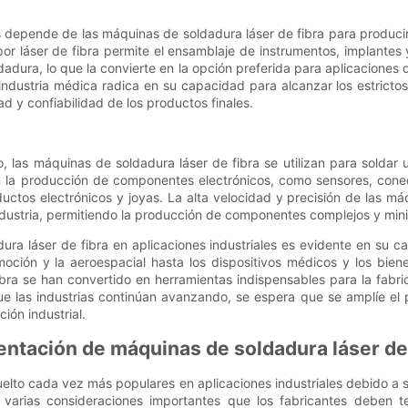
cos depende de las máquinas de soldadura láser de fibra para produ
or láser de fibra permite el ensamblaje de instrumentos, implantes
adura, lo que la convierte en la opción preferida para aplicaciones q
industria médica radica en su capacidad para alcanzar los estricto
d y confiabilidad de los productos finales.
, las máquinas de soldadura láser de fibra se utilizan para soldar 
la producción de componentes electrónicos, como sensores, conec
tos electrónicos y joyas. La alta velocidad y precisión de las máq
 industria, permitiendo la producción de componentes complejos y mi
dura láser de fibra en aplicaciones industriales es evidente en su 
omoción y la aeroespacial hasta los dispositivos médicos y los bie
ibra se han convertido en herramientas indispensables para la fabr
ue las industrias continúan avanzando, se espera que se amplíe el 
ión industrial.
ntación de máquinas de soldadura láser de
elto cada vez más populares en aplicaciones industriales debido a su
arias consideraciones importantes que los fabricantes deben te