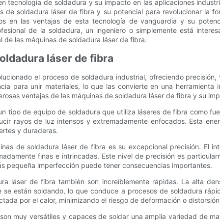
en tecnología de soldadura y su impacto en las aplicaciones industri
nas de soldadura láser de fibra y su potencial para revolucionar la
os en las ventajas de esta tecnología de vanguardia y su potencia
ofesional de la soldadura, un ingeniero o simplemente está interesa
l de las máquinas de soldadura láser de fibra.
oldadura láser de fibra
ucionado el proceso de soldadura industrial, ofreciendo precisión, 
ncia para unir materiales, lo que las convierte en una herramient
merosas ventajas de las máquinas de soldadura láser de fibra y su imp
n tipo de equipo de soldadura que utiliza láseres de fibra como fu
ucir rayos de luz intensos y extremadamente enfocados. Esta energ
ertes y duraderas.
as de soldadura láser de fibra es su excepcional precisión. El in
madamente finas e intrincadas. Este nivel de precisión es particularm
 más pequeña imperfección puede tener consecuencias importantes.
a láser de fibra también son increíblemente rápidas. La alta den
e se están soldando, lo que conduce a procesos de soldadura rápid
tada por el calor, minimizando el riesgo de deformación o distorsión
son muy versátiles y capaces de soldar una amplia variedad de mate