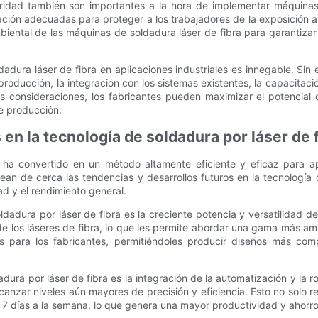
idad también son importantes a la hora de implementar máquinas 
ción adecuadas para proteger a los trabajadores de la exposición a
mbiental de las máquinas de soldadura láser de fibra para garantizar
ldadura láser de fibra en aplicaciones industriales es innegable. S
e producción, la integración con los sistemas existentes, la capacitac
s consideraciones, los fabricantes pueden maximizar el potencial d
de producción.
 en la tecnología de soldadura por láser de 
 ha convertido en un método altamente eficiente y eficaz para apl
an de cerca las tendencias y desarrollos futuros en la tecnología 
ad y el rendimiento general.
ldadura por láser de fibra es la creciente potencia y versatilidad d
 de los láseres de fibra, lo que les permite abordar una gama más a
es para los fabricantes, permitiéndoles producir diseños más comp
dura por láser de fibra es la integración de la automatización y la 
canzar niveles aún mayores de precisión y eficiencia. Esto no solo 
 7 días a la semana, lo que genera una mayor productividad y ahorr