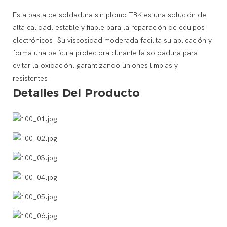
diferentes: 138 °C (baja), 150 °C (media) y 183 °C (alta).
Esta pasta de soldadura sin plomo TBK es una solución de
al eliminar la necesidad de limpieza después de soldar.
alta calidad, estable y fiable para la reparación de equipos
diferentes: 138 °C (temperatura baja), 150 °C (temperatura
a unión segura de componentes.
electrónicos. Su viscosidad moderada facilita su aplicación y
l medio ambiente.
forma una película protectora durante la soldadura para
soldadura "suaves y completas".
evitar la oxidación, garantizando uniones limpias y
reparación de teléfonos móviles, reparación de computadoras,
resistentes.
Detalles Del Producto
a?